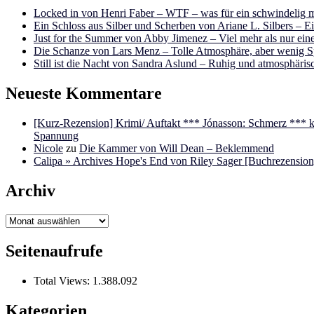
Locked in von Henri Faber – WTF – was für ein schwindelig m
Ein Schloss aus Silber und Scherben von Ariane L. Silbers – E
Just for the Summer von Abby Jimenez – Viel mehr als nur e
Die Schanze von Lars Menz – Tolle Atmosphäre, aber wenig 
Still ist die Nacht von Sandra Aslund – Ruhig und atmosphäris
Neueste Kommentare
[Kurz-Rezension] Krimi/ Auftakt *** Jónasson: Schmerz ***
Spannung
Nicole
zu
Die Kammer von Will Dean – Beklemmend
Calipa » Archives Hope's End von Riley Sager [Buchrezension]
Archiv
Archiv
Seitenaufrufe
Total Views:
1.388.092
Kategorien