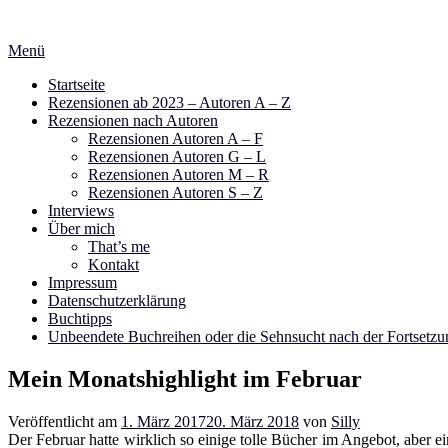
Zum
Inhalt
Menü
springen
Startseite
Rezensionen ab 2023 – Autoren A – Z
Rezensionen nach Autoren
Rezensionen Autoren A – F
Rezensionen Autoren G – L
Rezensionen Autoren M – R
Rezensionen Autoren S – Z
Interviews
Über mich
That’s me
Kontakt
Impressum
Datenschutzerklärung
Buchtipps
Unbeendete Buchreihen oder die Sehnsucht nach der Fortsetzu
Mein Monatshighlight im Februar
Veröffentlicht am
1. März 2017
20. März 2018
von
Silly
Der Februar hatte wirklich so einige tolle Bücher im Angebot, aber ei