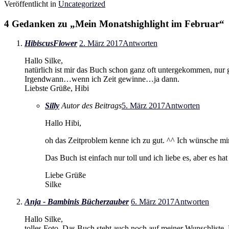
Veröffentlicht in
Uncategorized
4 Gedanken zu „
Mein Monatshighlight im Februar
“
HibiscusFlower
2. März 2017
Antworten
Hallo Silke,
natürlich ist mir das Buch schon ganz oft untergekommen, nur 
Irgendwann…wenn ich Zeit gewinne…ja dann.
Liebste Grüße, Hibi
Silly
Autor des Beitrags
5. März 2017
Antworten
Hallo Hibi,
oh das Zeitproblem kenne ich zu gut. ^^ Ich wünsche mir
Das Buch ist einfach nur toll und ich liebe es, aber es
Liebe Grüße
Silke
Anja - Bambinis Bücherzauber
6. März 2017
Antworten
Hallo Silke,
tolles Foto. Das Buch steht auch noch auf meiner Wunschliste. 