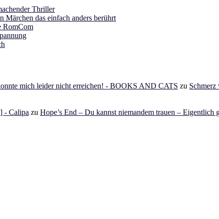
achender Thriller
in Märchen das einfach anders berührt
ine RomCom
Spannung
ch
 konnte mich leider nicht erreichen! - BOOKS AND CATS
zu
Schmerz v
 - Calipa
zu
Hope’s End – Du kannst niemandem trauen – Eigentlich g