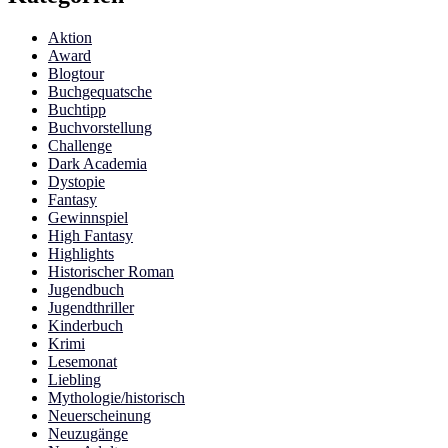
Aktion
Award
Blogtour
Buchgequatsche
Buchtipp
Buchvorstellung
Challenge
Dark Academia
Dystopie
Fantasy
Gewinnspiel
High Fantasy
Highlights
Historischer Roman
Jugendbuch
Jugendthriller
Kinderbuch
Krimi
Lesemonat
Liebling
Mythologie/historisch
Neuerscheinung
Neuzugänge