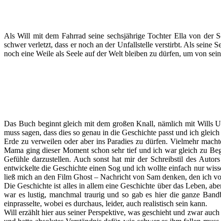
Als Will mit dem Fahrrad seine sechsjährige Tochter Ella von der Sc
schwer verletzt, dass er noch an der Unfallstelle verstirbt. Als seine 
noch eine Weile als Seele auf der Welt bleiben zu dürfen, um von sein
Das Buch beginnt gleich mit dem großen Knall, nämlich mit Wills Un
muss sagen, dass dies so genau in die Geschichte passt und ich gleich
Erde zu verweilen oder aber ins Paradies zu dürfen. Vielmehr macht
Mama ging dieser Moment schon sehr tief und ich war gleich zu Beg
Gefühle darzustellen. Auch sonst hat mir der Schreibstil des Autors
entwickelte die Geschichte einen Sog und ich wollte einfach nur wisse
ließ mich an den Film Ghost – Nachricht von Sam denken, den ich vor 
Die Geschichte ist alles in allem eine Geschichte über das Leben, ab
war es lustig, manchmal traurig und so gab es hier die ganze Bandb
einprasselte, wobei es durchaus, leider, auch realistisch sein kann.
Will erzählt hier aus seiner Perspektive, was geschieht und zwar auch