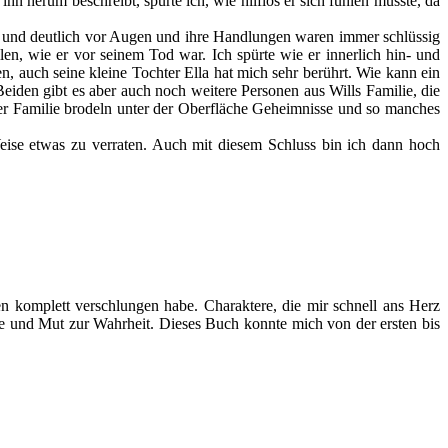
hn herum beschreibt, spürte ich, wie hilflos er sich fühlen musste, da
klar und deutlich vor Augen und ihre Handlungen waren immer schlüssig
len, wie er vor seinem Tod war. Ich spürte wie er innerlich hin- und
, auch seine kleine Tochter Ella hat mich sehr berührt. Wie kann ein
eiden gibt es aber auch noch weitere Personen aus Wills Familie, die
eder Familie brodeln unter der Oberfläche Geheimnisse und so manches
eise etwas zu verraten. Auch mit diesem Schluss bin ich dann hoch
n komplett verschlungen habe. Charaktere, die mir schnell ans Herz
 und Mut zur Wahrheit. Dieses Buch konnte mich von der ersten bis