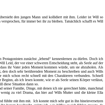
übersieht den jungen Mann und kollidiert mit ihm. Leider ist Will so
a versprochen, für immer bei ihr zu bleiben. Tatsächlich schafft es Will
en Protagonisten zunächst „lebend“ kennenlernen zu dürfen. Doch ich
ill Leid, der vor einer schweren Entscheidung steht, als Seele auf der
ar, dass ihr Vater jeden Moment kommen würde, um sie abzuholen. Als
ut, den doch sehr berührenden Moment zu beschreiben und auch Wills
hlte mich schon recht schnell mit den Charakteren verbunden. Schnell
Beginn, als ich lesen konnte, wie er als Seele seinen Körper verlässt,
l diese Situation dann so.
nd seiner Familie, Dinge, mit denen ich nie gerechnet hätte, manchmal
 wenig zu viel Drama, das hier auf Wills Mutter und die kleine Ella
nd fühlte mit ihm mit. Ich konnte mich sehr gut in ihn hineinversetzen