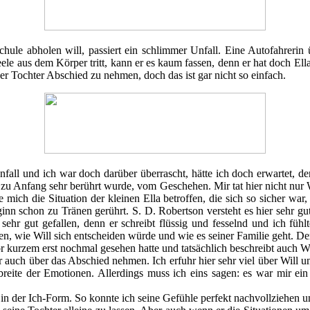
hule abholen will, passiert ein schlimmer Unfall. Eine Autofahrerin 
Seele aus dem Körper tritt, kann er es kaum fassen, denn er hat doch Ell
er Tochter Abschied zu nehmen, doch das ist gar nicht so einfach.
fall und ich war doch darüber überrascht, hätte ich doch erwartet, d
 zu Anfang sehr berührt wurde, vom Geschehen. Mir tat hier nicht nur W
e mich die Situation der kleinen Ella betroffen, die sich so sicher w
inn schon zu Tränen gerührt. S. D. Robertson versteht es hier sehr g
 sehr gut gefallen, denn er schreibt flüssig und fesselnd und ich fü
n, wie Will sich entscheiden würde und wie es seiner Familie geht. Der 
kurzem erst nochmal gesehen hatte und tatsächlich beschreibt auch Wil
er auch über das Abschied nehmen. Ich erfuhr hier sehr viel über Will u
reite der Emotionen. Allerdings muss ich eins sagen: es war mir ein
 in der Ich-Form. So konnte ich seine Gefühle perfekt nachvollziehen u