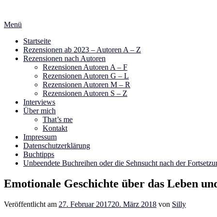
Zum
Inhalt
Menü
springen
Startseite
Rezensionen ab 2023 – Autoren A – Z
Rezensionen nach Autoren
Rezensionen Autoren A – F
Rezensionen Autoren G – L
Rezensionen Autoren M – R
Rezensionen Autoren S – Z
Interviews
Über mich
That’s me
Kontakt
Impressum
Datenschutzerklärung
Buchtipps
Unbeendete Buchreihen oder die Sehnsucht nach der Fortsetzu
Emotionale Geschichte über das Leben und
Veröffentlicht am
27. Februar 2017
20. März 2018
von
Silly