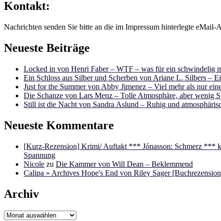
Kontakt:
Nachrichten senden Sie bitte an die im Impressum hinterlegte eMail-A
Neueste Beiträge
Locked in von Henri Faber – WTF – was für ein schwindelig m
Ein Schloss aus Silber und Scherben von Ariane L. Silbers – E
Just for the Summer von Abby Jimenez – Viel mehr als nur e
Die Schanze von Lars Menz – Tolle Atmosphäre, aber wenig 
Still ist die Nacht von Sandra Aslund – Ruhig und atmosphäris
Neueste Kommentare
[Kurz-Rezension] Krimi/ Auftakt *** Jónasson: Schmerz ***
Spannung
Nicole
zu
Die Kammer von Will Dean – Beklemmend
Calipa » Archives Hope's End von Riley Sager [Buchrezension]
Archiv
Archiv