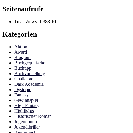
Seitenaufrufe
Total Views:
1.388.101
Kategorien
Aktion
Award
Blogtour
Buchgequatsche
Buchtipp
Buchvorstellung
Challenge
Dark Academia
Dystopie
Fantasy
Gewinnspiel
High Fantasy
Highlights
Historischer Roman
Jugendbuch
Jugendthriller
Kinderbuch