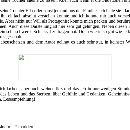
 seine Tochter alleine zu lassen. Aber auch wenn er die Situationen um i
l, seine Tochter Ella oder sonst jemand aus der Familie. Ich hatte sie 
h ihn einfach absolut verstehen konnte und ich konnte mir auch vorstel
. Aber nicht nur Will als Protagonist konnte mich packen und berühren
en. Auch diese Darstellung ist hier sehr gut gelungen. Neben diesen B
r ein sehr schweres Schicksal zu tragen hat. Doch wie in so gut wie j
res geschah.
abzuschätzen und dem Autor gelingt es auch sehr gut, in keinster W
mich lachen, aber auch weinen ließ und das ich in nur wenigen Stunde
r das Leben und das Sterben, über Gefühle und Gedanken, Geheimnisse
en. Leseempfehlung!
sind mit
*
markiert