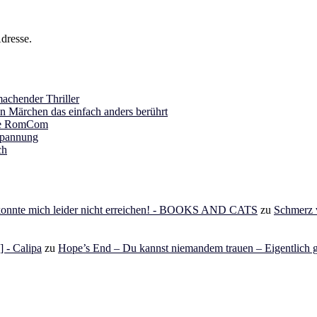
dresse.
achender Thriller
in Märchen das einfach anders berührt
ine RomCom
Spannung
ch
 konnte mich leider nicht erreichen! - BOOKS AND CATS
zu
Schmerz v
 - Calipa
zu
Hope’s End – Du kannst niemandem trauen – Eigentlich g