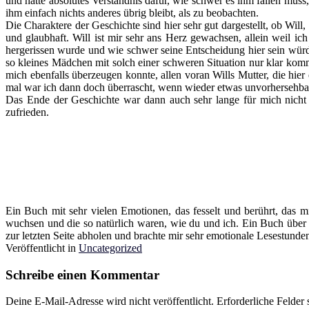
und hatte absolutes Verständnis dafür, wie schwer es ihm fallen muss,
ihm einfach nichts anderes übrig bleibt, als zu beobachten.
Die Charaktere der Geschichte sind hier sehr gut dargestellt, ob Wil
und glaubhaft. Will ist mir sehr ans Herz gewachsen, allein weil ic
hergerissen wurde und wie schwer seine Entscheidung hier sein würde
so kleines Mädchen mit solch einer schweren Situation nur klar komm
mich ebenfalls überzeugen konnte, allen voran Wills Mutter, die hie
mal war ich dann doch überrascht, wenn wieder etwas unvorhersehba
Das Ende der Geschichte war dann auch sehr lange für mich nicht 
zufrieden.
Ein Buch mit sehr vielen Emotionen, das fesselt und berührt, das 
wuchsen und die so natürlich waren, wie du und ich. Ein Buch übe
zur letzten Seite abholen und brachte mir sehr emotionale Lesestund
Veröffentlicht in
Uncategorized
Schreibe einen Kommentar
Deine E-Mail-Adresse wird nicht veröffentlicht.
Erforderliche Felder 