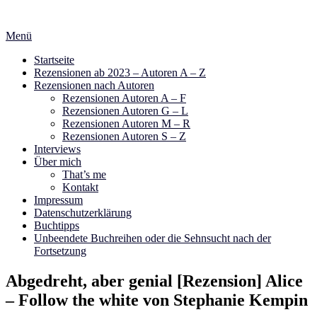
Zum
Inhalt
Menü
springen
Startseite
Rezensionen ab 2023 – Autoren A – Z
Rezensionen nach Autoren
Rezensionen Autoren A – F
Rezensionen Autoren G – L
Rezensionen Autoren M – R
Rezensionen Autoren S – Z
Interviews
Über mich
That’s me
Kontakt
Impressum
Datenschutzerklärung
Buchtipps
Unbeendete Buchreihen oder die Sehnsucht nach der
Fortsetzung
Abgedreht, aber genial [Rezension] Alice
– Follow the white von Stephanie Kempin