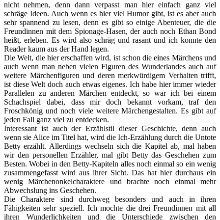
nicht nehmen, denn dann verpasst man hier einfach ganz viel
schräge Ideen. Auch wenn es hier viel Humor gibt, ist es aber auch
sehr spannend zu lesen, denn es gibt so einige Abenteuer, die die
Freundinnen mit dem Spionage-Hasen, der auch noch Ethan Bond
heißt, erleben. Es wird also schräg und rasant und ich konnte den
Reader kaum aus der Hand legen.
Die Welt, die hier erschaffen wird, ist schon die eines Märchens und
auch wenn man neben vielen Figuren des Wunderlandes auch auf
weitere Märchenfiguren und deren merkwürdigem Verhalten trifft,
ist diese Welt doch auch etwas eigenes. Ich habe hier immer wieder
Parallelen zu anderen Märchen entdeckt, so war ich bei einem
Schachspiel dabei, dass mir doch bekannt vorkam, traf den
Froschkönig und noch viele weitere Märchengestalten. Es gibt auf
jeden Fall ganz viel zu entdecken.
Interessant ist auch der Erzählstil dieser Geschichte, denn auch
wenn sie Alice im Titel hat, wird die Ich-Erzählung durch die Untote
Betty erzählt. Allerdings wechseln sich die Kapitel ab, mal haben
wir den personellen Erzähler, mal gibt Betty das Geschehen zum
Besten. Wobei in den Betty-Kapiteln alles noch einmal so ein wenig
zusammengefasst wird aus ihrer Sicht. Das hat hier durchaus ein
wenig Märchenonkelcharaktere und brachte noch einmal mehr
Abwechslung ins Geschehen.
Die Charaktere sind durchweg besonders und auch in ihren
Fähigkeiten sehr speziell. Ich mochte die drei Freundinnen mit all
ihren Wunderlichkeiten und die Unterschiede zwischen den