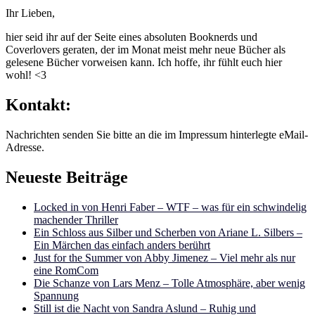
Ihr Lieben,
hier seid ihr auf der Seite eines absoluten Booknerds und
Coverlovers geraten, der im Monat meist mehr neue Bücher als
gelesene Bücher vorweisen kann. Ich hoffe, ihr fühlt euch hier
wohl! <3
Kontakt:
Nachrichten senden Sie bitte an die im Impressum hinterlegte eMail-
Adresse.
Neueste Beiträge
Locked in von Henri Faber – WTF – was für ein schwindelig
machender Thriller
Ein Schloss aus Silber und Scherben von Ariane L. Silbers –
Ein Märchen das einfach anders berührt
Just for the Summer von Abby Jimenez – Viel mehr als nur
eine RomCom
Die Schanze von Lars Menz – Tolle Atmosphäre, aber wenig
Spannung
Still ist die Nacht von Sandra Aslund – Ruhig und