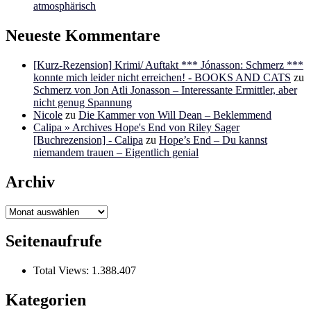
atmosphärisch
Neueste Kommentare
[Kurz-Rezension] Krimi/ Auftakt *** Jónasson: Schmerz ***
konnte mich leider nicht erreichen! - BOOKS AND CATS
zu
Schmerz von Jon Atli Jonasson – Interessante Ermittler, aber
nicht genug Spannung
Nicole
zu
Die Kammer von Will Dean – Beklemmend
Calipa » Archives Hope's End von Riley Sager
[Buchrezension] - Calipa
zu
Hope’s End – Du kannst
niemandem trauen – Eigentlich genial
Archiv
Archiv
Seitenaufrufe
Total Views:
1.388.407
Kategorien