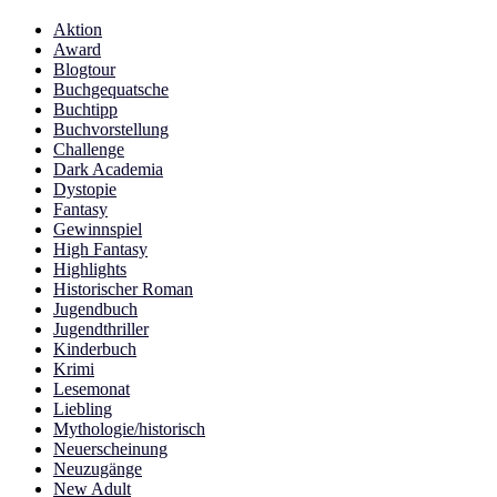
Aktion
Award
Blogtour
Buchgequatsche
Buchtipp
Buchvorstellung
Challenge
Dark Academia
Dystopie
Fantasy
Gewinnspiel
High Fantasy
Highlights
Historischer Roman
Jugendbuch
Jugendthriller
Kinderbuch
Krimi
Lesemonat
Liebling
Mythologie/historisch
Neuerscheinung
Neuzugänge
New Adult