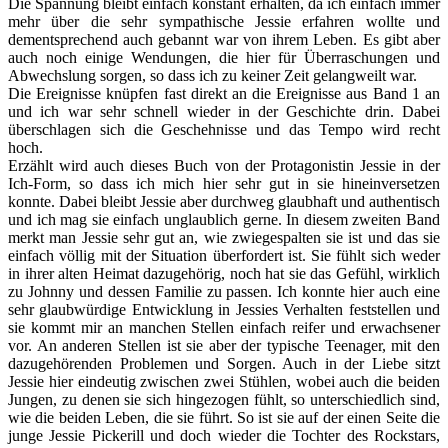
Die Spannung bleibt einfach konstant erhalten, da ich einfach immer
mehr über die sehr sympathische Jessie erfahren wollte und
dementsprechend auch gebannt war von ihrem Leben. Es gibt aber
auch noch einige Wendungen, die hier für Überraschungen und
Abwechslung sorgen, so dass ich zu keiner Zeit gelangweilt war.
Die Ereignisse knüpfen fast direkt an die Ereignisse aus Band 1 an
und ich war sehr schnell wieder in der Geschichte drin. Dabei
überschlagen sich die Geschehnisse und das Tempo wird recht
hoch.
Erzählt wird auch dieses Buch von der Protagonistin Jessie in der
Ich-Form, so dass ich mich hier sehr gut in sie hineinversetzen
konnte. Dabei bleibt Jessie aber durchweg glaubhaft und authentisch
und ich mag sie einfach unglaublich gerne. In diesem zweiten Band
merkt man Jessie sehr gut an, wie zwiegespalten sie ist und das sie
einfach völlig mit der Situation überfordert ist. Sie fühlt sich weder
in ihrer alten Heimat dazugehörig, noch hat sie das Gefühl, wirklich
zu Johnny und dessen Familie zu passen. Ich konnte hier auch eine
sehr glaubwürdige Entwicklung in Jessies Verhalten feststellen und
sie kommt mir an manchen Stellen einfach reifer und erwachsener
vor. An anderen Stellen ist sie aber der typische Teenager, mit den
dazugehörenden Problemen und Sorgen. Auch in der Liebe sitzt
Jessie hier eindeutig zwischen zwei Stühlen, wobei auch die beiden
Jungen, zu denen sie sich hingezogen fühlt, so unterschiedlich sind,
wie die beiden Leben, die sie führt. So ist sie auf der einen Seite die
junge Jessie Pickerill und doch wieder die Tochter des Rockstars,