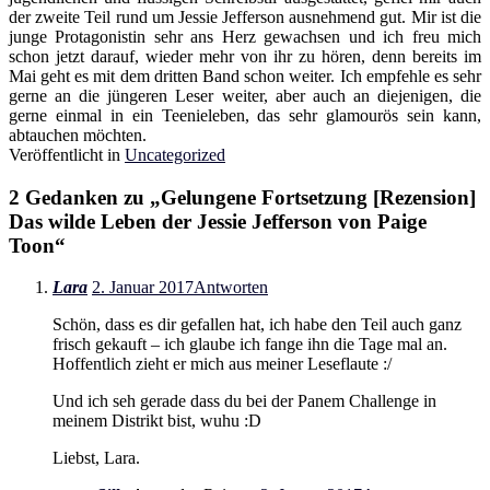
der zweite Teil rund um Jessie Jefferson ausnehmend gut. Mir ist die
junge Protagonistin sehr ans Herz gewachsen und ich freu mich
schon jetzt darauf, wieder mehr von ihr zu hören, denn bereits im
Mai geht es mit dem dritten Band schon weiter. Ich empfehle es sehr
gerne an die jüngeren Leser weiter, aber auch an diejenigen, die
gerne einmal in ein Teenieleben, das sehr glamourös sein kann,
abtauchen möchten.
Veröffentlicht in
Uncategorized
2 Gedanken zu „
Gelungene Fortsetzung [Rezension]
Das wilde Leben der Jessie Jefferson von Paige
Toon
“
Lara
2. Januar 2017
Antworten
Schön, dass es dir gefallen hat, ich habe den Teil auch ganz
frisch gekauft – ich glaube ich fange ihn die Tage mal an.
Hoffentlich zieht er mich aus meiner Leseflaute :/
Und ich seh gerade dass du bei der Panem Challenge in
meinem Distrikt bist, wuhu :D
Liebst, Lara.