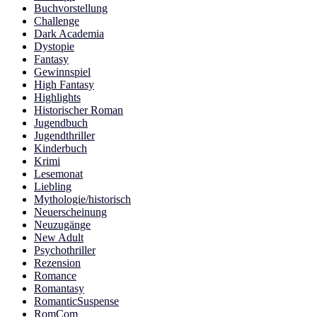
Buchvorstellung
Challenge
Dark Academia
Dystopie
Fantasy
Gewinnspiel
High Fantasy
Highlights
Historischer Roman
Jugendbuch
Jugendthriller
Kinderbuch
Krimi
Lesemonat
Liebling
Mythologie/historisch
Neuerscheinung
Neuzugänge
New Adult
Psychothriller
Rezension
Romance
Romantasy
RomanticSuspense
RomCom