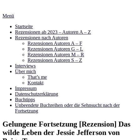
Zum
Inhalt
Menü
springen
Startseite
Rezensionen ab 2023 – Autoren A – Z
Rezensionen nach Autoren
Rezensionen Autoren A – F
Rezensionen Autoren G – L
Rezensionen Autoren M – R
Rezensionen Autoren S – Z
Interviews
Über mich
That’s me
Kontakt
Impressum
Datenschutzerklärung
Buchtipps
Unbeendete Buchreihen oder die Sehnsucht nach der
Fortsetzung
Gelungene Fortsetzung [Rezension] Das
wilde Leben der Jessie Jefferson von