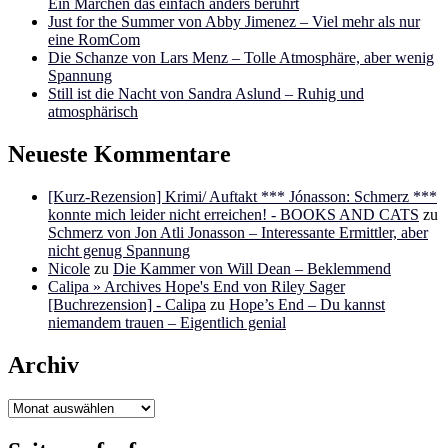
Ein Märchen das einfach anders berührt
Just for the Summer von Abby Jimenez – Viel mehr als nur
eine RomCom
Die Schanze von Lars Menz – Tolle Atmosphäre, aber wenig
Spannung
Still ist die Nacht von Sandra Aslund – Ruhig und
atmosphärisch
Neueste Kommentare
[Kurz-Rezension] Krimi/ Auftakt *** Jónasson: Schmerz ***
konnte mich leider nicht erreichen! - BOOKS AND CATS
zu
Schmerz von Jon Atli Jonasson – Interessante Ermittler, aber
nicht genug Spannung
Nicole
zu
Die Kammer von Will Dean – Beklemmend
Calipa » Archives Hope's End von Riley Sager
[Buchrezension] - Calipa
zu
Hope’s End – Du kannst
niemandem trauen – Eigentlich genial
Archiv
Archiv