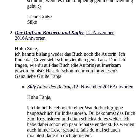
schlimm, wenn es mal komplett gegen meine Meinung
geht. ;)
Liebe Grüße
Silke
Der Duft von Büchern und Kaffee
12. November
2016
Antworten
Huhu Silke,
ich kannte bislang weder das Buch noch die Autorin. Ich
finde das Cover sieht schon ziemlich genial aus. Darf ich
fragen, wie du auf das Buch (die Autorin) aufmerksam
geworden bist? Hast du schon mehr von ihr gelesen?
Ganz liebe Grüße Tanja
Silly
Autor des Beitrags
12. November 2016
Antworten
Huhu Tanja,
ich bin bei Facebook in einer Wanderbuchgruppe
hauptsächlich für Indieautoren. Du bekommst das Buch
zum Rezensieren und dann schickst du es weiter. Ich
habe dabei schon ein paar Schätze entdeckt. Es werden
auch immer Leser gesucht, falls du mal schauen
möchtest, lade ich dich gerne ein.