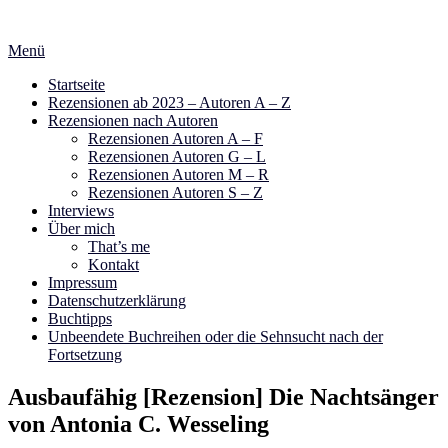
Zum
Inhalt
Menü
springen
Startseite
Rezensionen ab 2023 – Autoren A – Z
Rezensionen nach Autoren
Rezensionen Autoren A – F
Rezensionen Autoren G – L
Rezensionen Autoren M – R
Rezensionen Autoren S – Z
Interviews
Über mich
That’s me
Kontakt
Impressum
Datenschutzerklärung
Buchtipps
Unbeendete Buchreihen oder die Sehnsucht nach der
Fortsetzung
Ausbaufähig [Rezension] Die Nachtsänger
von Antonia C. Wesseling