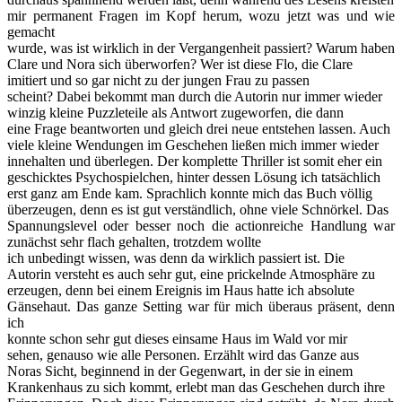
mir permanent Fragen im Kopf herum, wozu jetzt was und wie
gemacht
wurde, was ist wirklich in der Vergangenheit passiert? Warum haben
Clare und Nora sich überworfen? Wer ist diese Flo, die Clare
imitiert und so gar nicht zu der jungen Frau zu passen
scheint? Dabei bekommt man durch die Autorin nur immer wieder
winzig kleine Puzzleteile als Antwort zugeworfen, die dann
eine Frage beantworten und gleich drei neue entstehen lassen. Auch
viele kleine Wendungen im Geschehen ließen mich immer wieder
innehalten und überlegen. Der komplette Thriller ist somit eher ein
geschicktes Psychospielchen, hinter dessen Lösung ich tatsächlich
erst ganz am Ende kam. Sprachlich konnte mich das Buch völlig
überzeugen, denn es ist gut verständlich, ohne viele Schnörkel. Das
Spannungslevel oder besser noch die actionreiche Handlung war
zunächst sehr flach gehalten, trotzdem wollte
ich unbedingt wissen, was denn da wirklich passiert ist. Die
Autorin versteht es auch sehr gut, eine prickelnde Atmosphäre zu
erzeugen, denn bei einem Ereignis im Haus hatte ich absolute
Gänsehaut. Das ganze Setting war für mich überaus präsent, denn
ich
konnte schon sehr gut dieses einsame Haus im Wald vor mir
sehen, genauso wie alle Personen. Erzählt wird das Ganze aus
Noras Sicht, beginnend in der Gegenwart, in der sie in einem
Krankenhaus zu sich kommt, erlebt man das Geschehen durch ihre