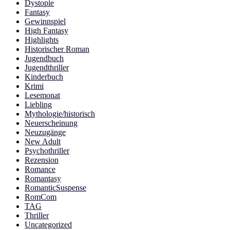
Dystopie
Fantasy
Gewinnspiel
High Fantasy
Highlights
Historischer Roman
Jugendbuch
Jugendthriller
Kinderbuch
Krimi
Lesemonat
Liebling
Mythologie/historisch
Neuerscheinung
Neuzugänge
New Adult
Psychothriller
Rezension
Romance
Romantasy
RomanticSuspense
RomCom
TAG
Thriller
Uncategorized