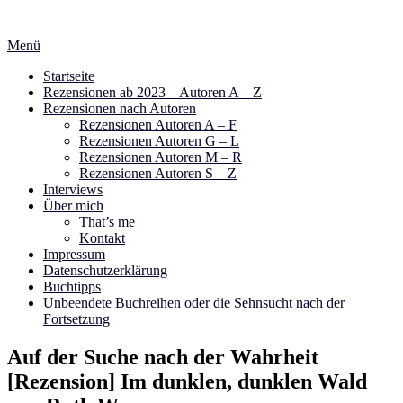
Zum
Inhalt
Menü
springen
Startseite
Rezensionen ab 2023 – Autoren A – Z
Rezensionen nach Autoren
Rezensionen Autoren A – F
Rezensionen Autoren G – L
Rezensionen Autoren M – R
Rezensionen Autoren S – Z
Interviews
Über mich
That’s me
Kontakt
Impressum
Datenschutzerklärung
Buchtipps
Unbeendete Buchreihen oder die Sehnsucht nach der
Fortsetzung
Auf der Suche nach der Wahrheit
[Rezension] Im dunklen, dunklen Wald