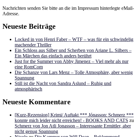
Nachrichten senden Sie bitte an die im Impressum hinterlegte eMail-
Adresse.
Neueste Beiträge
Locked in von Henri Faber – WTF – was für ein schwindelig
machender Thriller
Ein Schloss aus Silber und Scherben von Ariane L. Silbers –
Ein Märchen das einfach anders berührt
Just for the Summer von Abby Jimenez – Viel mehr als nur
eine RomCom
Die Schanze von Lars Menz – Tolle Atmosphäre, aber wenig
Spannung
Still ist die Nacht von Sandra Aslund – Ruhig und
atmosphärisch
Neueste Kommentare
[Kurz-Rezension] Krimi/ Auftakt *** Jónasson: Schmerz ***
konnte mich leider nicht erreichen! - BOOKS AND CATS
zu
Schmerz von Jon Atli Jonasson – Interessante Ermittler, aber
nicht genug Spannung
Nicole
zu
Die Kammer von Will Dean – Beklemmend