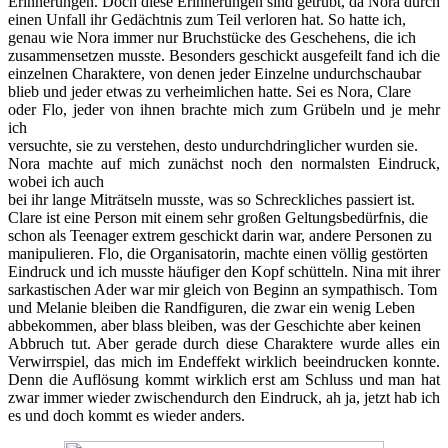
Erinnerungen. Doch diese Erinnerungen sind getrübt, da Nora durch
einen Unfall ihr Gedächtnis zum Teil verloren hat. So hatte ich,
genau wie Nora immer nur Bruchstücke des Geschehens, die ich
zusammensetzen musste. Besonders geschickt ausgefeilt fand ich die
einzelnen Charaktere, von denen jeder Einzelne undurchschaubar
blieb und jeder etwas zu verheimlichen hatte. Sei es Nora, Clare
oder Flo, jeder von ihnen brachte mich zum Grübeln und je mehr
ich
versuchte, sie zu verstehen, desto undurchdringlicher wurden sie.
Nora machte auf mich zunächst noch den normalsten Eindruck,
wobei ich auch
bei ihr lange Miträtseln musste, was so Schreckliches passiert ist.
Clare ist eine Person mit einem sehr großen Geltungsbedürfnis, die
schon als Teenager extrem geschickt darin war, andere Personen zu
manipulieren. Flo, die Organisatorin, machte einen völlig gestörten
Eindruck und ich musste häufiger den Kopf schütteln. Nina mit ihrer
sarkastischen Ader war mir gleich von Beginn an sympathisch. Tom
und Melanie bleiben die Randfiguren, die zwar ein wenig Leben
abbekommen, aber blass bleiben, was der Geschichte aber keinen
Abbruch tut. Aber gerade durch diese Charaktere wurde alles ein
Verwirrspiel, das mich im Endeffekt wirklich beeindrucken konnte.
Denn die Auflösung kommt wirklich erst am Schluss und man hat
zwar immer wieder zwischendurch den Eindruck, ah ja, jetzt hab ich
es und doch kommt es wieder anders.