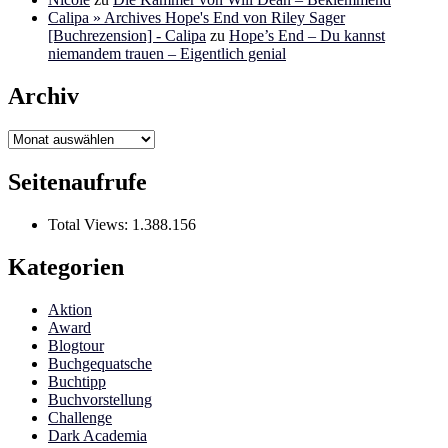
Calipa » Archives Hope's End von Riley Sager
[Buchrezension] - Calipa
zu
Hope’s End – Du kannst
niemandem trauen – Eigentlich genial
Archiv
Archiv
Seitenaufrufe
Total Views:
1.388.156
Kategorien
Aktion
Award
Blogtour
Buchgequatsche
Buchtipp
Buchvorstellung
Challenge
Dark Academia