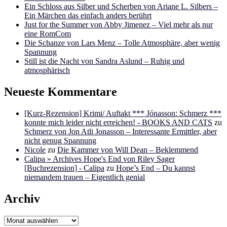
Ein Schloss aus Silber und Scherben von Ariane L. Silbers –
Ein Märchen das einfach anders berührt
Just for the Summer von Abby Jimenez – Viel mehr als nur
eine RomCom
Die Schanze von Lars Menz – Tolle Atmosphäre, aber wenig
Spannung
Still ist die Nacht von Sandra Aslund – Ruhig und
atmosphärisch
Neueste Kommentare
[Kurz-Rezension] Krimi/ Auftakt *** Jónasson: Schmerz ***
konnte mich leider nicht erreichen! - BOOKS AND CATS
zu
Schmerz von Jon Atli Jonasson – Interessante Ermittler, aber
nicht genug Spannung
Nicole
zu
Die Kammer von Will Dean – Beklemmend
Calipa » Archives Hope's End von Riley Sager
[Buchrezension] - Calipa
zu
Hope’s End – Du kannst
niemandem trauen – Eigentlich genial
Archiv
Archiv