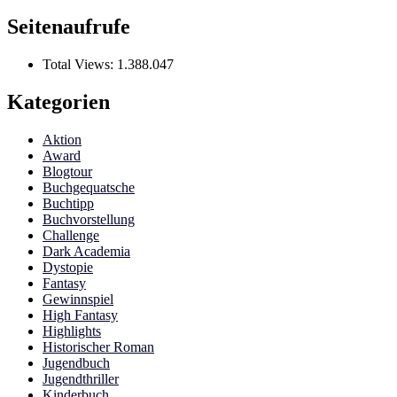
Seitenaufrufe
Total Views:
1.388.047
Kategorien
Aktion
Award
Blogtour
Buchgequatsche
Buchtipp
Buchvorstellung
Challenge
Dark Academia
Dystopie
Fantasy
Gewinnspiel
High Fantasy
Highlights
Historischer Roman
Jugendbuch
Jugendthriller
Kinderbuch