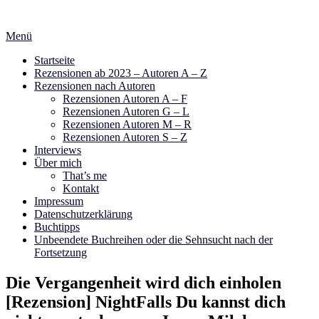
Zum
Inhalt
Menü
springen
Startseite
Rezensionen ab 2023 – Autoren A – Z
Rezensionen nach Autoren
Rezensionen Autoren A – F
Rezensionen Autoren G – L
Rezensionen Autoren M – R
Rezensionen Autoren S – Z
Interviews
Über mich
That’s me
Kontakt
Impressum
Datenschutzerklärung
Buchtipps
Unbeendete Buchreihen oder die Sehnsucht nach der
Fortsetzung
Die Vergangenheit wird dich einholen
[Rezension] NightFalls Du kannst dich