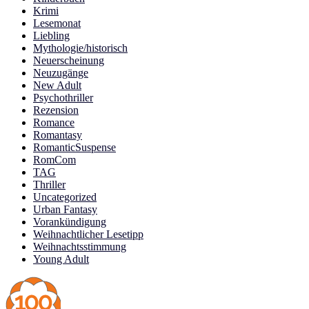
Krimi
Lesemonat
Liebling
Mythologie/historisch
Neuerscheinung
Neuzugänge
New Adult
Psychothriller
Rezension
Romance
Romantasy
RomanticSuspense
RomCom
TAG
Thriller
Uncategorized
Urban Fantasy
Vorankündigung
Weihnachtlicher Lesetipp
Weihnachtsstimmung
Young Adult