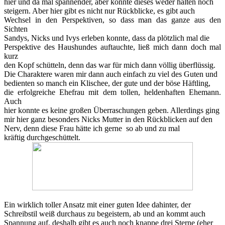
hier und da mal spannender, aber konnte dieses weder halten noch
steigern. Aber hier gibt es nicht nur Rückblicke, es gibt auch
Wechsel in den Perspektiven, so dass man das ganze aus den
Sichten
Sandys, Nicks und Ivys erleben konnte, dass da plötzlich mal die
Perspektive des Haushundes auftauchte, ließ mich dann doch mal
kurz
den Kopf schütteln, denn das war für mich dann völlig überflüssig.
Die Charaktere waren mir dann auch einfach zu viel des Guten und
bedienten so manch ein Klischee, der gute und der böse Häftling,
die erfolgreiche Ehefrau mit dem tollen, heldenhaften Ehemann.
Auch
hier konnte es keine großen Überraschungen geben. Allerdings ging
mir hier ganz besonders Nicks Mutter in den Rückblicken auf den
Nerv, denn diese Frau hätte ich gerne so ab und zu mal
kräftig durchgeschüttelt.
Ein wirklich toller Ansatz mit einer guten Idee dahinter, der
Schreibstil weiß durchaus zu begeistern, ab und an kommt auch
Spannung auf, deshalb gibt es auch noch knappe drei Sterne (eher