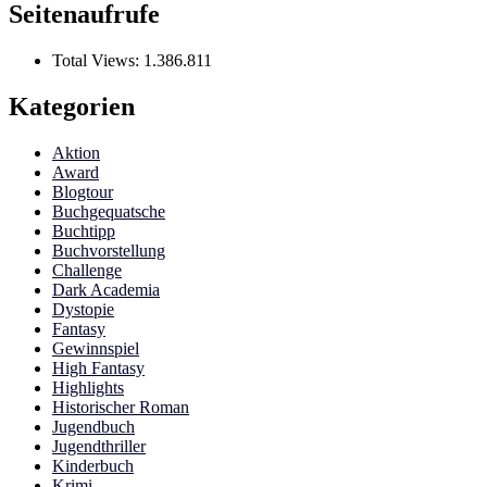
Seitenaufrufe
Total Views:
1.386.811
Kategorien
Aktion
Award
Blogtour
Buchgequatsche
Buchtipp
Buchvorstellung
Challenge
Dark Academia
Dystopie
Fantasy
Gewinnspiel
High Fantasy
Highlights
Historischer Roman
Jugendbuch
Jugendthriller
Kinderbuch
Krimi