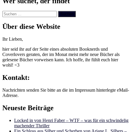
Wer suchet, der findet
Suchen
nach:
Über diese Website
Ihr Lieben,
hier seid ihr auf der Seite eines absoluten Booknerds und
Coverlovers geraten, der im Monat meist mehr neue Bücher als
gelesene Bücher vorweisen kann. Ich hoffe, ihr fühlt euch hier
wohl! <3
Kontakt:
Nachrichten senden Sie bitte an die im Impressum hinterlegte eMail-
Adresse.
Neueste Beiträge
Locked in von Henri Faber – WTF – was für ein schwindelig
machender Thriller
Ein Schloss aus Silber und Scherben von Ariane L. Silbers –