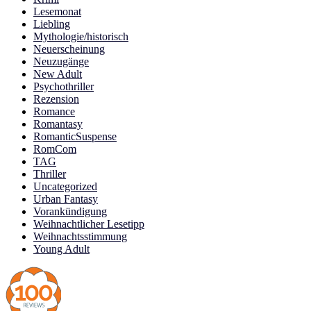
Lesemonat
Liebling
Mythologie/historisch
Neuerscheinung
Neuzugänge
New Adult
Psychothriller
Rezension
Romance
Romantasy
RomanticSuspense
RomCom
TAG
Thriller
Uncategorized
Urban Fantasy
Vorankündigung
Weihnachtlicher Lesetipp
Weihnachtsstimmung
Young Adult