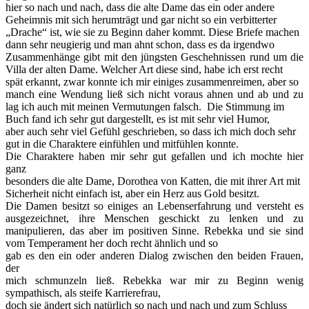
hier so nach und nach, dass die alte Dame das ein oder andere
Geheimnis mit sich herumträgt und gar nicht so ein verbitterter
„Drache“ ist, wie sie zu Beginn daher kommt. Diese Briefe machen
dann sehr neugierig und man ahnt schon, dass es da irgendwo
Zusammenhänge gibt mit den jüngsten Geschehnissen rund um die
Villa der alten Dame. Welcher Art diese sind, habe ich erst recht
spät erkannt, zwar konnte ich mir einiges zusammenreimen, aber so
manch eine Wendung ließ sich nicht voraus ahnen und ab und zu
lag ich auch mit meinen Vermutungen falsch. Die Stimmung im
Buch fand ich sehr gut dargestellt, es ist mit sehr viel Humor,
aber auch sehr viel Gefühl geschrieben, so dass ich mich doch sehr
gut in die Charaktere einfühlen und mitfühlen konnte.
Die Charaktere haben mir sehr gut gefallen und ich mochte hier
ganz
besonders die alte Dame, Dorothea von Katten, die mit ihrer Art mit
Sicherheit nicht einfach ist, aber ein Herz aus Gold besitzt.
Die Damen besitzt so einiges an Lebenserfahrung und versteht es
ausgezeichnet, ihre Menschen geschickt zu lenken und zu
manipulieren, das aber im positiven Sinne. Rebekka und sie sind
vom Temperament her doch recht ähnlich und so
gab es den ein oder anderen Dialog zwischen den beiden Frauen,
der
mich schmunzeln ließ. Rebekka war mir zu Beginn wenig
sympathisch, als steife Karrierefrau,
doch sie ändert sich natürlich so nach und nach und zum Schluss