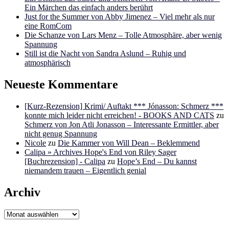
Ein Märchen das einfach anders berührt
Just for the Summer von Abby Jimenez – Viel mehr als nur
eine RomCom
Die Schanze von Lars Menz – Tolle Atmosphäre, aber wenig
Spannung
Still ist die Nacht von Sandra Aslund – Ruhig und
atmosphärisch
Neueste Kommentare
[Kurz-Rezension] Krimi/ Auftakt *** Jónasson: Schmerz ***
konnte mich leider nicht erreichen! - BOOKS AND CATS
zu
Schmerz von Jon Atli Jonasson – Interessante Ermittler, aber
nicht genug Spannung
Nicole
zu
Die Kammer von Will Dean – Beklemmend
Calipa » Archives Hope's End von Riley Sager
[Buchrezension] - Calipa
zu
Hope’s End – Du kannst
niemandem trauen – Eigentlich genial
Archiv
Archiv