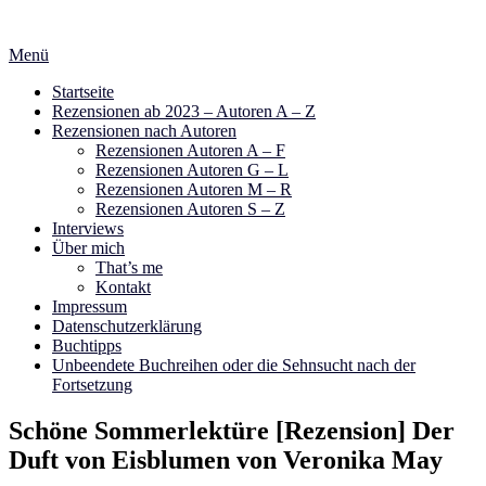
Zum
Inhalt
Menü
springen
Startseite
Rezensionen ab 2023 – Autoren A – Z
Rezensionen nach Autoren
Rezensionen Autoren A – F
Rezensionen Autoren G – L
Rezensionen Autoren M – R
Rezensionen Autoren S – Z
Interviews
Über mich
That’s me
Kontakt
Impressum
Datenschutzerklärung
Buchtipps
Unbeendete Buchreihen oder die Sehnsucht nach der
Fortsetzung
Schöne Sommerlektüre [Rezension] Der
Duft von Eisblumen von Veronika May