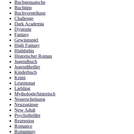
Buchgequatsche
Buchtipp
Buchvorstellung
Challenge
Dark Academia
Dystopie
Fantasy
Gewinnspiel
High Fantasy
Highlights
Historischer Roman
Jugendbuch
Jugendthriller
Kinderbuch
Krimi
Lesemonat
Liebling
Mythologie/historisch
Neuerscheinung
Neuzugänge
New Adult
Psychothriller
Rezension
Romance
Romantasy