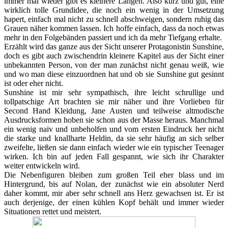
immer mal wieder gibt es kleinere Längen. Also kurz und gut, eine
wirklich tolle Grundidee, die noch ein wenig in der Umsetzung
hapert, einfach mal nicht zu schnell abschweigen, sondern ruhig das
Grauen näher kommen lassen. Ich hoffe einfach, dass da noch etwas
mehr in den Folgebänden passiert und ich da mehr Tiefgang erhalte.
Erzählt wird das ganze aus der Sicht unserer Protagonistin Sunshine,
doch es gibt auch zwischendrin kleinere Kapitel aus der Sicht einer
unbekannten Person, von der man zunächst nicht genau weiß, wie
und wo man diese einzuordnen hat und ob sie Sunshine gut gesinnt
ist oder eher nicht.
Sunshine ist mir sehr sympathisch, ihre leicht schrullige und
tollpatschige Art brachten sie mir näher und ihre Vorlieben für
Second Hand Kleidung, Jane Austen und teilweise altmodische
Ausdrucksformen hoben sie schon aus der Masse heraus. Manchmal
ein wenig naiv und unbeholfen und vom ersten Eindruck her nicht
die starke und knallharte Heldin, da sie sehr häufig an sich selber
zweifelte, ließen sie dann einfach wieder wie ein typischer Teenager
wirken. Ich bin auf jeden Fall gespannt, wie sich ihr Charakter
weiter entwickeln wird.
Die Nebenfiguren bleiben zum großen Teil eher blass und im
Hintergrund, bis auf Nolan, der zunächst wie ein absoluter Nerd
daher kommt, mir aber sehr schnell ans Herz gewachsen ist. Er ist
auch derjenige, der einen kühlen Kopf behält und immer wieder
Situationen rettet und meistert.