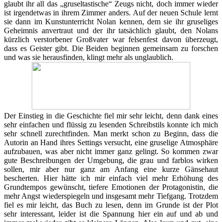
glaubt ihr all das „gruseltastische“ Zeugs nicht, doch immer wieder
ist irgendetwas in ihrem Zimmer anders. Auf der neuen Schule lernt
sie dann im Kunstunterricht Nolan kennen, dem sie ihr gruseliges
Geheimnis anvertraut und der ihr tatsächlich glaubt, den Nolans
kürzlich verstorbener Großvater war felsenfest davon überzeugt,
dass es Geister gibt. Die Beiden beginnen gemeinsam zu forschen
und was sie herausfinden, klingt mehr als unglaublich.
Der Einstieg in die Geschichte fiel mir sehr leicht, denn dank eines
sehr einfachen und flüssig zu lesenden Schreibstils konnte ich mich
sehr schnell zurechtfinden. Man merkt schon zu Beginn, dass die
Autorin an Hand ihres Settings versucht, eine gruselige Atmosphäre
aufzubauen, was aber nicht immer ganz gelingt. So kommen zwar
gute Beschreibungen der Umgebung, die grau und farblos wirken
sollen, mir aber nur ganz am Anfang eine kurze Gänsehaut
bescherten. Hier hätte ich mir einfach viel mehr Erhöhung des
Grundtempos gewünscht, tiefere Emotionen der Protagonistin, die
mehr Angst wiederspiegeln und insgesamt mehr Tiefgang. Trotzdem
fiel es mir leicht, das Buch zu lesen, denn im Grunde ist der Plot
sehr interessant, leider ist die Spannung hier ein auf und ab und