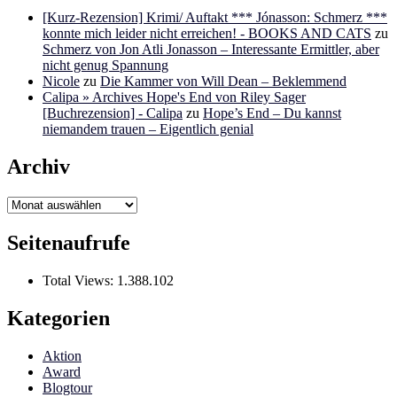
[Kurz-Rezension] Krimi/ Auftakt *** Jónasson: Schmerz ***
konnte mich leider nicht erreichen! - BOOKS AND CATS
zu
Schmerz von Jon Atli Jonasson – Interessante Ermittler, aber
nicht genug Spannung
Nicole
zu
Die Kammer von Will Dean – Beklemmend
Calipa » Archives Hope's End von Riley Sager
[Buchrezension] - Calipa
zu
Hope’s End – Du kannst
niemandem trauen – Eigentlich genial
Archiv
Archiv
Seitenaufrufe
Total Views:
1.388.102
Kategorien
Aktion
Award
Blogtour