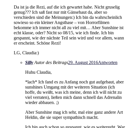
Da ist ja die Rezi, auf die ich gewartet habe. Nicht gruselig
genug??? Ich saß fast nur mit Gänsehaut da, aber so
verschieden sind die Meinungen:) Ich bin da wahrscheinlich
sowieso so ein kleiner Angsthase – von Horrorfilmen
bekomme ich immer nicht all zu viel mit… Aber Sunshine ist
echt klasse, oder? Nicht so 08/15, wie ich finde. Ich bin
gespannt, wie der nächste Teil sein wird und vor allem, wann
er erscheint. Schöne Rezi!
LG, Claudia:)
Silly
Autor des Beitrags
29. August 2016
Antworten
Huhu Claudia,
*lach* Ich fand es zu Anfang noch gut aufgebaut, aber
sunshines Umgang mit der weiteren Situation (ich
hoffe, du weißt, was ich meine, denn ich will nicht zu
viel verraten), ließen mich dann schnell das Adrenalin
wieder abbauen. ;)
Aber Sunshine mag ich sehr, mal eine ganz andere Art
Heldin, die sie super sympathisch macht.
Ich bin auch schon so gespannt, wie es weitergeht. War