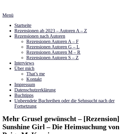
Zum
Inhalt
Menü
springen
Startseite
Rezensionen ab 2023 – Autoren A – Z
Rezensionen nach Autoren
Rezensionen Autoren A – F
Rezensionen Autoren G – L
Rezensionen Autoren M – R
Rezensionen Autoren S – Z
Interviews
Über mich
That’s me
Kontakt
Impressum
Datenschutzerklärung
Buchtipps
Unbeendete Buchreihen oder die Sehnsucht nach der
Fortsetzung
Mehr Grusel gewünscht – [Rezension]
Sunshine Girl – Die Heimsuchung von