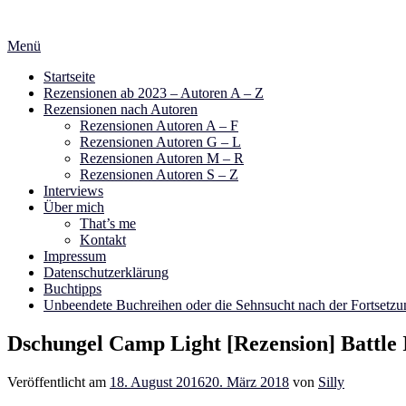
Zum
Inhalt
Menü
springen
Startseite
Rezensionen ab 2023 – Autoren A – Z
Rezensionen nach Autoren
Rezensionen Autoren A – F
Rezensionen Autoren G – L
Rezensionen Autoren M – R
Rezensionen Autoren S – Z
Interviews
Über mich
That’s me
Kontakt
Impressum
Datenschutzerklärung
Buchtipps
Unbeendete Buchreihen oder die Sehnsucht nach der Fortsetzu
Dschungel Camp Light [Rezension] Battle 
Veröffentlicht am
18. August 2016
20. März 2018
von
Silly