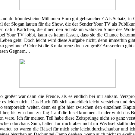
? Und du könntest eine Millionen Euro gut gebrauchen? Als Schatz, 
hl der Slogan lauten für die Show, die der Sender Your TV als Publiku
 dafür Kärtchen, die ihnen den Schatz im wahrsten Sinne des Wortes
ei bei Your TV jobbt, kann es kaum fassen, dass sie die Chance beko
Leben geht. Doch leicht wird diese Aufgabe nicht, denn immerhin gibt
u gewinnen? Oder ist die Konkurrenz doch zu groß? Ausserdem gibt es d
diesen Gegnern…
größer war dann die Freude, als es endlich bei mir ankam. Versproch
 leider nicht. Das Buch läßt sich sprachlich leicht verstehen und des
so temporeich weiter, denn es gibt hier zwischen den einzelnen Kapit
d her, bis wir dann zu Tag 1 auf die Insel kommen. Leider wirkt das Bu
 wäre. Ich für meinen Teil habe diese Zeitsprünge nicht so ganz vers
chen durchaus Sinn, hätten für mich aber nicht im Wechsel stattfind
artet, so waren die Rätsel für mich sehr leicht durchschaubar und ich
ines bisschen an Dschungel Camp denken, wenn auch nicht so ekelhaft 