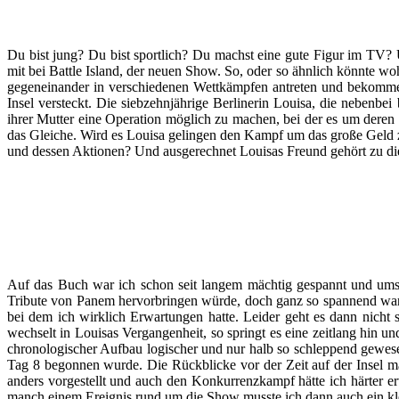
Du bist jung? Du bist sportlich? Du machst eine gute Figur im TV
mit bei Battle Island, der neuen Show. So, oder so ähnlich könnte wo
gegeneinander in verschiedenen Wettkämpfen antreten und bekommen
Insel versteckt. Die siebzehnjährige Berlinerin Louisa, die nebenb
ihrer Mutter eine Operation möglich zu machen, bei der es um deren 
das Gleiche. Wird es Louisa gelingen den Kampf um das große Geld z
und dessen Aktionen? Und ausgerechnet Louisas Freund gehört zu 
Auf das Buch war ich schon seit langem mächtig gespannt und umso 
Tribute von Panem hervorbringen würde, doch ganz so spannend war es
bei dem ich wirklich Erwartungen hatte. Leider geht es dann nicht 
wechselt in Louisas Vergangenheit, so springt es eine zeitlang hin un
chronologischer Aufbau logischer und nur halb so schleppend gewesen
Tag 8 begonnen wurde. Die Rückblicke vor der Zeit auf der Insel ma
anders vorgestellt und auch den Konkurrenzkampf hätte ich härter erw
manch einem Ereignis rund um die Show musste ich dann auch ein kle