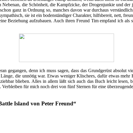
on Nebenan, die Schönheit, die Kampfzicke, der Drogenjunkie und der ju
 schon ganz in Ordnung so, manches davon war durchaus verständlich, 
mpathisch, sie ist ein bodenständiger Charakter, hilfsbereit, nett, fr
n, eine Beziehung aufzubauen. Auch ihren Freund Tim empfand ich als s
ran gegangen, denn ich muss sagen, dass das Grundgerüst absolut vie
 Länge, die unnötig war. Etwas weniger Klischees, dafür etwas mehr K
ehbar blieben. Alles in allem läßt sich auch das Buch leicht lesen, 
. Verbleiben für mich noch drei von fünf Sternen für eine überzeugend
attle Island von Peter Freund
“