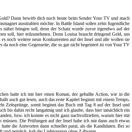
in Gold? Dann bewirb dich noch heute beim Sender Your TV und mach
msmagnet ausstrahlen möchte. In Battle Island sollen zehn Jugendliche
 näher bringen soll, denn der Schatz wurde zuvor irgendwo auf der
mmen soll, hier teilzunehmen. Denn Louisa braucht dringend Geld, um
 es noch weitere neun Konkurrenten auf der Insel und alle wollen sie
a noch eine Gegenseite, die so gar nicht begeistert ist von Your TV
en hatte ich mir hier einen Roman, der geballte Action, wie in die
halb auch gut lesen, auch das erste Kapitel beginnt mit einem Tempo,
eln Zeitsprünge, somit beginnt das Buch mit Tag 8 auf der Insel und
ch bis dahin recht langatmig und ich glaube, dass hier tatsächlich ein
tanden, bzw. ich konnte es nicht ganz nachvollziehen, warum hier mit
en müssen. Die Prüfungen auf der Insel habe ich mir dann auch etwas
 hatte die Antworten dann schneller parat, als die Kandidaten. Bei so
und peinlich, halt die Lightversion ohne Z-Promis.