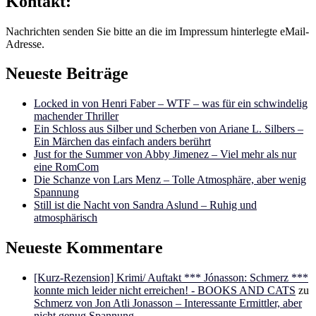
Kontakt:
Nachrichten senden Sie bitte an die im Impressum hinterlegte eMail-
Adresse.
Neueste Beiträge
Locked in von Henri Faber – WTF – was für ein schwindelig
machender Thriller
Ein Schloss aus Silber und Scherben von Ariane L. Silbers –
Ein Märchen das einfach anders berührt
Just for the Summer von Abby Jimenez – Viel mehr als nur
eine RomCom
Die Schanze von Lars Menz – Tolle Atmosphäre, aber wenig
Spannung
Still ist die Nacht von Sandra Aslund – Ruhig und
atmosphärisch
Neueste Kommentare
[Kurz-Rezension] Krimi/ Auftakt *** Jónasson: Schmerz ***
konnte mich leider nicht erreichen! - BOOKS AND CATS
zu
Schmerz von Jon Atli Jonasson – Interessante Ermittler, aber
nicht genug Spannung