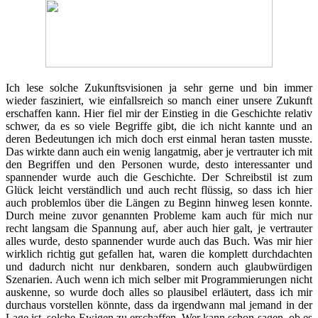
Ich lese solche Zukunftsvisionen ja sehr gerne und bin immer
wieder fasziniert, wie einfallsreich so manch einer unsere Zukunft
erschaffen kann. Hier fiel mir der Einstieg in die Geschichte relativ
schwer, da es so viele Begriffe gibt, die ich nicht kannte und an
deren Bedeutungen ich mich doch erst einmal heran tasten musste.
Das wirkte dann auch ein wenig langatmig, aber je vertrauter ich mit
den Begriffen und den Personen wurde, desto interessanter und
spannender wurde auch die Geschichte. Der Schreibstil ist zum
Glück leicht verständlich und auch recht flüssig, so dass ich hier
auch problemlos über die Längen zu Beginn hinweg lesen konnte.
Durch meine zuvor genannten Probleme kam auch für mich nur
recht langsam die Spannung auf, aber auch hier galt, je vertrauter
alles wurde, desto spannender wurde auch das Buch. Was mir hier
wirklich richtig gut gefallen hat, waren die komplett durchdachten
und dadurch nicht nur denkbaren, sondern auch glaubwürdigen
Szenarien. Auch wenn ich mich selber mit Programmierungen nicht
auskenne, so wurde doch alles so plausibel erläutert, dass ich mir
durchaus vorstellen könnte, dass da irgendwann mal jemand in der
Lage ist, solche Ewigen zu erschaffen. Wer kann schon sagen, ob es