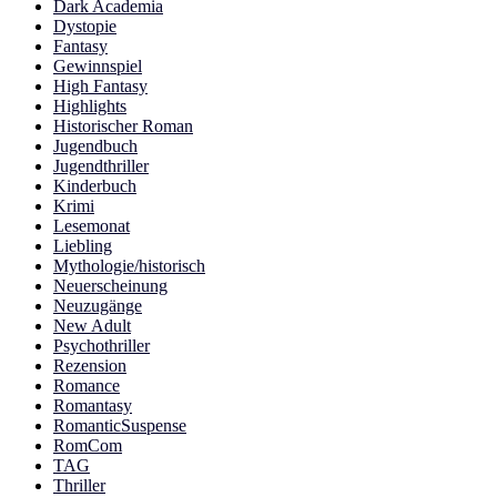
Dark Academia
Dystopie
Fantasy
Gewinnspiel
High Fantasy
Highlights
Historischer Roman
Jugendbuch
Jugendthriller
Kinderbuch
Krimi
Lesemonat
Liebling
Mythologie/historisch
Neuerscheinung
Neuzugänge
New Adult
Psychothriller
Rezension
Romance
Romantasy
RomanticSuspense
RomCom
TAG
Thriller