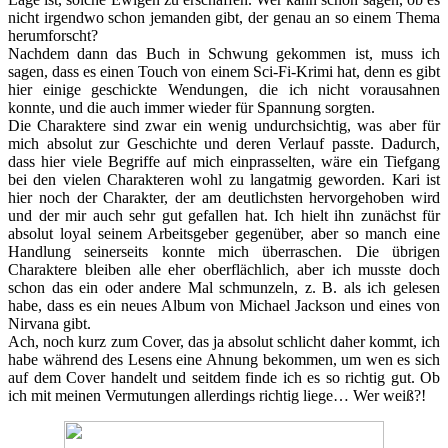
nicht irgendwo schon jemanden gibt, der genau an so einem Thema
herumforscht?
Nachdem dann das Buch in Schwung gekommen ist, muss ich
sagen, dass es einen Touch von einem Sci-Fi-Krimi hat, denn es gibt
hier einige geschickte Wendungen, die ich nicht vorausahnen
konnte, und die auch immer wieder für Spannung sorgten.
Die Charaktere sind zwar ein wenig undurchsichtig, was aber für
mich absolut zur Geschichte und deren Verlauf passte. Dadurch,
dass hier viele Begriffe auf mich einprasselten, wäre ein Tiefgang
bei den vielen Charakteren wohl zu langatmig geworden. Kari ist
hier noch der Charakter, der am deutlichsten hervorgehoben wird
und der mir auch sehr gut gefallen hat. Ich hielt ihn zunächst für
absolut loyal seinem Arbeitsgeber gegenüber, aber so manch eine
Handlung seinerseits konnte mich überraschen. Die übrigen
Charaktere bleiben alle eher oberflächlich, aber ich musste doch
schon das ein oder andere Mal schmunzeln, z. B. als ich gelesen
habe, dass es ein neues Album von Michael Jackson und eines von
Nirvana gibt.
Ach, noch kurz zum Cover, das ja absolut schlicht daher kommt, ich
habe während des Lesens eine Ahnung bekommen, um wen es sich
auf dem Cover handelt und seitdem finde ich es so richtig gut. Ob
ich mit meinen Vermutungen allerdings richtig liege… Wer weiß?!