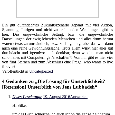
Ein gut durchdachtes Zukunftsszenario gepaart mit viel Action,
Spannung, Intrigen und nicht zu erahnenden Wendungen gibt es
hier. Das ungewöhnliche Setting, bzw. die ungewöhnliche
Darstellungen der ewig lebenden Menschen und alles drum herum
waren etwas zu umständlich, bzw. zu langatmig, aber das war dann
auch eine reine Gewöhnungssache. Trotz allem wirkt hier alles gut
durchdacht und irgendwo auch denkbar, denn was hat man nicht
schon alles mit Computern ge-/erschaffen?! Von mir gibt es hier vier
von fünf Sternen und zum Abschluss eine Frage: who wants to live
forever?
Veröffentlicht in
Uncategorized
4 Gedanken zu „
Die Lösung für Unsterblichkeit?
[Rezension] Unsterblich von Jens Lubbadeh
“
Uwes-Leselounge
19. August 2016
Antworten
Hi Silke,
um das Buch schleiche ich auch schon die ganze Zeit herum.