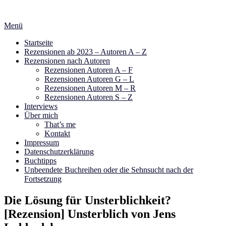
Zum
Inhalt
Menü
springen
Startseite
Rezensionen ab 2023 – Autoren A – Z
Rezensionen nach Autoren
Rezensionen Autoren A – F
Rezensionen Autoren G – L
Rezensionen Autoren M – R
Rezensionen Autoren S – Z
Interviews
Über mich
That’s me
Kontakt
Impressum
Datenschutzerklärung
Buchtipps
Unbeendete Buchreihen oder die Sehnsucht nach der
Fortsetzung
Die Lösung für Unsterblichkeit?
[Rezension] Unsterblich von Jens