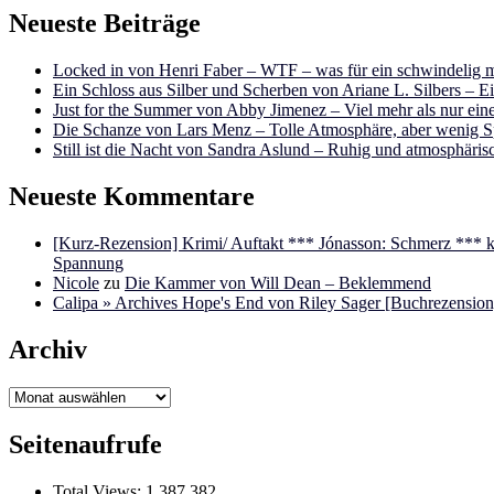
Neueste Beiträge
Locked in von Henri Faber – WTF – was für ein schwindelig m
Ein Schloss aus Silber und Scherben von Ariane L. Silbers – E
Just for the Summer von Abby Jimenez – Viel mehr als nur e
Die Schanze von Lars Menz – Tolle Atmosphäre, aber wenig 
Still ist die Nacht von Sandra Aslund – Ruhig und atmosphäris
Neueste Kommentare
[Kurz-Rezension] Krimi/ Auftakt *** Jónasson: Schmerz ***
Spannung
Nicole
zu
Die Kammer von Will Dean – Beklemmend
Calipa » Archives Hope's End von Riley Sager [Buchrezension]
Archiv
Archiv
Seitenaufrufe
Total Views:
1.387.382