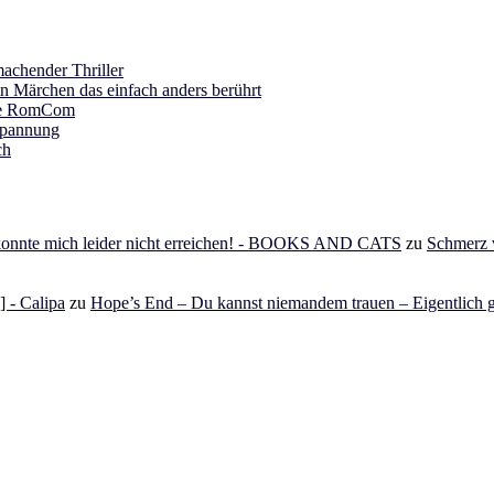
achender Thriller
in Märchen das einfach anders berührt
ine RomCom
Spannung
ch
 konnte mich leider nicht erreichen! - BOOKS AND CATS
zu
Schmerz v
 - Calipa
zu
Hope’s End – Du kannst niemandem trauen – Eigentlich g