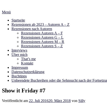
Zum
Inhalt
Menü
springen
Startseite
Rezensionen ab 2023 – Autoren A – Z
Rezensionen nach Autoren
Rezensionen Autoren A – F
Rezensionen Autoren G – L
Rezensionen Autoren M – R
Rezensionen Autoren S – Z
Interviews
Über mich
That’s me
Kontakt
Impressum
Datenschutzerklärung
Buchtipps
Unbeendete Buchreihen oder die Sehnsucht nach der Fortsetzu
Show it Friday #7
Veröffentlicht am
22. Juli 2016
20. März 2018
von
Silly