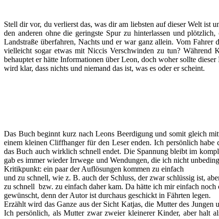
Stell dir vor, du verlierst das, was dir am liebsten auf dieser Welt i
den anderen ohne die geringste Spur zu hinterlassen und plötzlich,
Landstraße überfahren, Nachts und er war ganz allein. Vom Fahrer 
vielleicht sogar etwas mit Niccis Verschwinden zu tun? Während Ka
behauptet er hätte Informationen über Leon, doch woher sollte dieser
wird klar, dass nichts und niemand das ist, was es oder er scheint.
Das Buch beginnt kurz nach Leons Beerdigung und somit gleich mitten
einem kleinen Cliffhanger für den Leser enden. Ich persönlich habe 
das Buch auch wirklich schnell endet. Die Spannung bleibt im komple
gab es immer wieder Irrwege und Wendungen, die ich nicht unbedingt
Kritikpunkt: ein paar der Auflösungen kommen zu einfach
und zu schnell, wie z. B. auch der Schluss, der zwar schlüssig ist, abe
zu schnell bzw. zu einfach daher kam. Da hätte ich mir einfach noch 
gewünscht, denn der Autor ist durchaus geschickt in Fährten legen.
Erzählt wird das Ganze aus der Sicht Katjas, die Mutter des Junge
Ich persönlich, als Mutter zwar zweier kleinerer Kinder, aber halt 