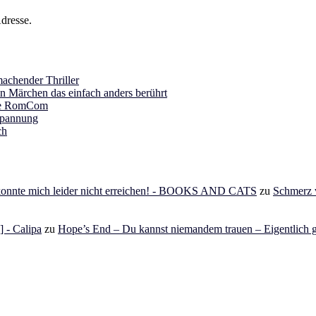
dresse.
achender Thriller
in Märchen das einfach anders berührt
ine RomCom
Spannung
ch
 konnte mich leider nicht erreichen! - BOOKS AND CATS
zu
Schmerz v
 - Calipa
zu
Hope’s End – Du kannst niemandem trauen – Eigentlich g