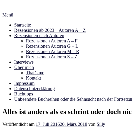
Zum
Inhalt
Menü
springen
Startseite
Rezensionen ab 2023 – Autoren A – Z
Rezensionen nach Autoren
Rezensionen Autoren A – F
Rezensionen Autoren G – L
Rezensionen Autoren M – R
Rezensionen Autoren S – Z
Interviews
Über mich
That’s me
Kontakt
Impressum
Datenschutzerklärung
Buchtipps
Unbeendete Buchreihen oder die Sehnsucht nach der Fortsetzu
Alles ist anders als es scheint oder doch 
Veröffentlicht am
17. Juli 2016
20. März 2018
von
Silly