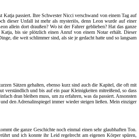
s ist Katja passiert. Ihre Schwester Nicci verschwand von einem Tag auf
och dieser Unfall ist mehr als mysteriös, denn Leon wurde auf einer
on allein dort draußen? Wo ist der Fahrer geblieben? Hat das ganze
atja, bis sie plötzlich einen Anruf von einem Notar erhält. Dieser
nge, die weit schlimmer sind, als sie je gedacht hatte und so langsam
rzen Sätzen gehalten, ebenso kurz sind auch die Kapitel, die oft mit
 verständlich und bis auf ein paar Kleinigkeiten mitreißend, so dass
infach dran bleiben muss, um zu erfahren, was da passiert. Ansonsten
und den Adrenalinspiegel immer wieder steigen ließen. Mein einziger
kommt die ganze Geschichte noch einmal einen sehr glaubhaften Ton.
berührt und ich konnte ihr Leid regelrecht am eigenen Körper spüren,