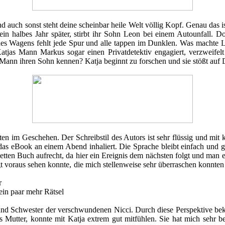
st und auch sonst steht deine scheinbar heile Welt völlig Kopf. Genau da
 ein halbes Jahr später, stirbt ihr Sohn Leon bei einem Autounfall. D
des Wagens fehlt jede Spur und alle tappen im Dunklen. Was machte Le
tjas Mann Markus sogar einen Privatdetektiv engagiert, verzweifelt K
 Mann ihren Sohn kennen? Katja beginnt zu forschen und sie stößt auf Di
 im Geschehen. Der Schreibstil des Autors ist sehr flüssig und mit ku
das eBook an einem Abend inhaliert. Die Sprache bleibt einfach und gut
tten Buch aufrecht, da hier ein Ereignis dem nächsten folgt und man e
 voraus sehen konnte, die mich stellenweise sehr überraschen konnten 
r
ein paar mehr Rätsel
n und Schwester der verschwundenen Nicci. Durch diese Perspektive be
als Mutter, konnte mit Katja extrem gut mitfühlen. Sie hat mich sehr 