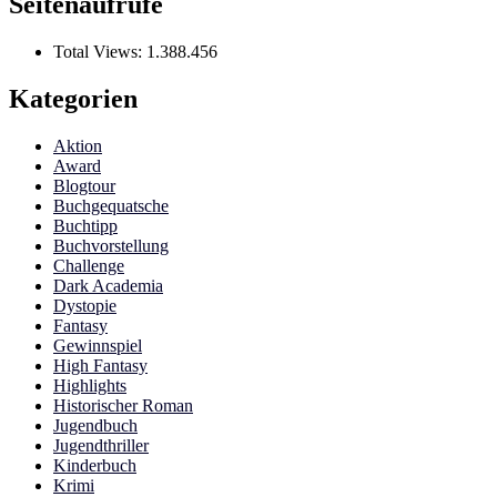
Seitenaufrufe
Total Views:
1.388.456
Kategorien
Aktion
Award
Blogtour
Buchgequatsche
Buchtipp
Buchvorstellung
Challenge
Dark Academia
Dystopie
Fantasy
Gewinnspiel
High Fantasy
Highlights
Historischer Roman
Jugendbuch
Jugendthriller
Kinderbuch
Krimi