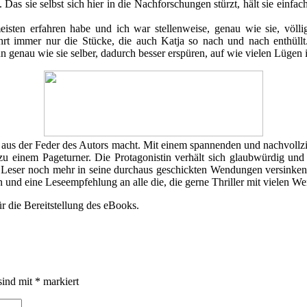
s sie selbst sich hier in die Nachforschungen stürzt, hält sie einfac
eisten erfahren habe und ich war stellenweise, genau wie sie, völl
hrt immer nur die Stücke, die auch Katja so nach und nach enthüll
n genau wie sie selber, dadurch besser erspüren, auf wie vielen Lügen i
r aus der Feder des Autors macht. Mit einem spannenden und nachvollz
 zu einem Pageturner. Die Protagonistin verhält sich glaubwürdig und
en Leser noch mehr in seine durchaus geschickten Wendungen versinken
en und eine Leseempfehlung an alle die, die gerne Thriller mit vielen W
 die Bereitstellung des eBooks.
sind mit
*
markiert