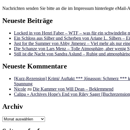
Nachrichten senden Sie bitte an die im Impressum hinterlegte eMail-A
Neueste Beiträge
Locked in von Henri Faber – WTF – was für ein schwindelig m
Ein Schloss aus Silber und Scherben von Ariane L. Silbers – E
Just for the Summer von Abby Jimenez – Viel mehr als nur e
Die Schanze von Lars Menz – Tolle Atmosphäre, aber wenig 
Still ist die Nacht von Sandra Aslund – Ruhig und atmosphäris
Neueste Kommentare
[Kurz-Rezension] Krimi/ Auftakt *** Jónasson: Schmerz ***
Spannung
Nicole
zu
Die Kammer von Will Dean – Beklemmend
Calipa » Archives Hope's End von Riley Sager [Buchrezension]
Archiv
Archiv