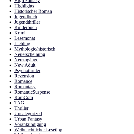
High Fantasy
Highlights
Historischer Roman
Jugendbuch
Jugendthriller
Kinderbuch
Krimi
Lesemonat
Liebling
Mythologie/historisch
Neuerscheinung
Neuzugänge
New Adult
Psychothriller
Rezension
Romance
Romantasy
RomanticSuspense
RomCom
TAG
Thriller
Uncategorized
Urban Fantasy
Vorankündigung
Weihnachtlicher Lesetipp