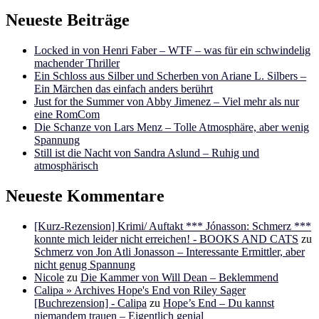
Neueste Beiträge
Locked in von Henri Faber – WTF – was für ein schwindelig
machender Thriller
Ein Schloss aus Silber und Scherben von Ariane L. Silbers –
Ein Märchen das einfach anders berührt
Just for the Summer von Abby Jimenez – Viel mehr als nur
eine RomCom
Die Schanze von Lars Menz – Tolle Atmosphäre, aber wenig
Spannung
Still ist die Nacht von Sandra Aslund – Ruhig und
atmosphärisch
Neueste Kommentare
[Kurz-Rezension] Krimi/ Auftakt *** Jónasson: Schmerz ***
konnte mich leider nicht erreichen! - BOOKS AND CATS
zu
Schmerz von Jon Atli Jonasson – Interessante Ermittler, aber
nicht genug Spannung
Nicole
zu
Die Kammer von Will Dean – Beklemmend
Calipa » Archives Hope's End von Riley Sager
[Buchrezension] - Calipa
zu
Hope’s End – Du kannst
niemandem trauen – Eigentlich genial