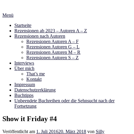
Zum
Inhalt
Menü
springen
Startseite
Rezensionen ab 2023 – Autoren A – Z
Rezensionen nach Autoren
Rezensionen Autoren A – F
Rezensionen Autoren G – L
Rezensionen Autoren M – R
Rezensionen Autoren S – Z
Interviews
Über mich
That’s me
Kontakt
Impressum
Datenschutzerklärung
Buchtipps
Unbeendete Buchreihen oder die Sehnsucht nach der
Fortsetzung
Show it Friday #4
Veröffentlicht am
1. Juli 2016
20. März 2018
von
Silly