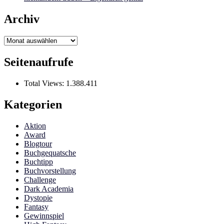
Archiv
Archiv
Seitenaufrufe
Total Views:
1.388.411
Kategorien
Aktion
Award
Blogtour
Buchgequatsche
Buchtipp
Buchvorstellung
Challenge
Dark Academia
Dystopie
Fantasy
Gewinnspiel