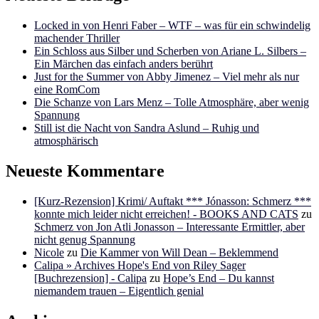
Locked in von Henri Faber – WTF – was für ein schwindelig
machender Thriller
Ein Schloss aus Silber und Scherben von Ariane L. Silbers –
Ein Märchen das einfach anders berührt
Just for the Summer von Abby Jimenez – Viel mehr als nur
eine RomCom
Die Schanze von Lars Menz – Tolle Atmosphäre, aber wenig
Spannung
Still ist die Nacht von Sandra Aslund – Ruhig und
atmosphärisch
Neueste Kommentare
[Kurz-Rezension] Krimi/ Auftakt *** Jónasson: Schmerz ***
konnte mich leider nicht erreichen! - BOOKS AND CATS
zu
Schmerz von Jon Atli Jonasson – Interessante Ermittler, aber
nicht genug Spannung
Nicole
zu
Die Kammer von Will Dean – Beklemmend
Calipa » Archives Hope's End von Riley Sager
[Buchrezension] - Calipa
zu
Hope’s End – Du kannst
niemandem trauen – Eigentlich genial