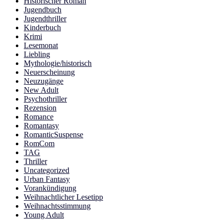
Historischer Roman
Jugendbuch
Jugendthriller
Kinderbuch
Krimi
Lesemonat
Liebling
Mythologie/historisch
Neuerscheinung
Neuzugänge
New Adult
Psychothriller
Rezension
Romance
Romantasy
RomanticSuspense
RomCom
TAG
Thriller
Uncategorized
Urban Fantasy
Vorankündigung
Weihnachtlicher Lesetipp
Weihnachtsstimmung
Young Adult