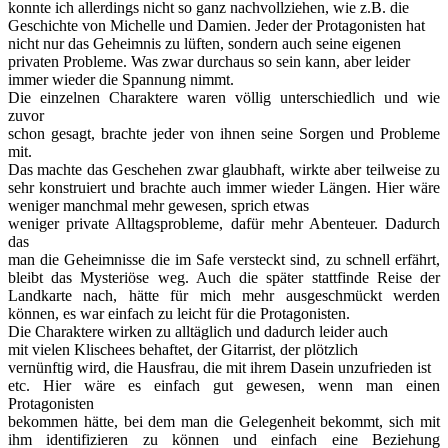
konnte ich allerdings nicht so ganz nachvollziehen, wie z.B. die
Geschichte von Michelle und Damien. Jeder der Protagonisten hat
nicht nur das Geheimnis zu lüften, sondern auch seine eigenen
privaten Probleme. Was zwar durchaus so sein kann, aber leider
immer wieder die Spannung nimmt.
Die einzelnen Charaktere waren völlig unterschiedlich und wie
zuvor
schon gesagt, brachte jeder von ihnen seine Sorgen und Probleme
mit.
Das machte das Geschehen zwar glaubhaft, wirkte aber teilweise zu
sehr konstruiert und brachte auch immer wieder Längen. Hier wäre
weniger manchmal mehr gewesen, sprich etwas
weniger private Alltagsprobleme, dafür mehr Abenteuer. Dadurch
das
man die Geheimnisse die im Safe versteckt sind, zu schnell erfährt,
bleibt das Mysteriöse weg. Auch die später stattfinde Reise der
Landkarte nach, hätte für mich mehr ausgeschmückt werden
können, es war einfach zu leicht für die Protagonisten.
Die Charaktere wirken zu alltäglich und dadurch leider auch
mit vielen Klischees behaftet, der Gitarrist, der plötzlich
vernünftig wird, die Hausfrau, die mit ihrem Dasein unzufrieden ist
etc. Hier wäre es einfach gut gewesen, wenn man einen
Protagonisten
bekommen hätte, bei dem man die Gelegenheit bekommt, sich mit
ihm identifizieren zu können und einfach eine Beziehung