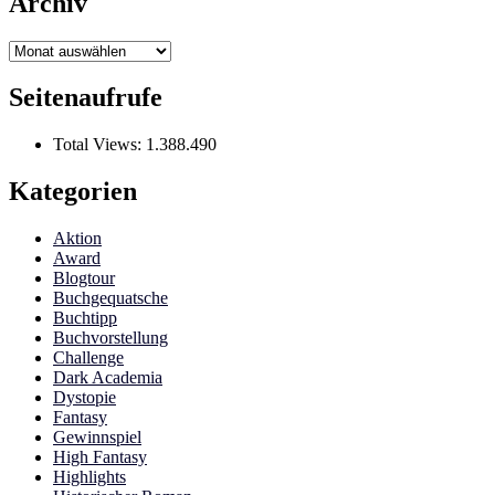
Archiv
Archiv
Seitenaufrufe
Total Views:
1.388.490
Kategorien
Aktion
Award
Blogtour
Buchgequatsche
Buchtipp
Buchvorstellung
Challenge
Dark Academia
Dystopie
Fantasy
Gewinnspiel
High Fantasy
Highlights