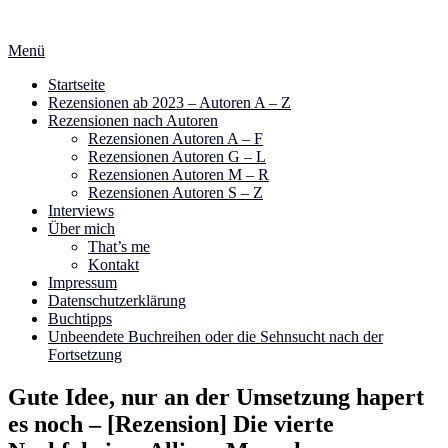
Zum
Inhalt
Menü
springen
Startseite
Rezensionen ab 2023 – Autoren A – Z
Rezensionen nach Autoren
Rezensionen Autoren A – F
Rezensionen Autoren G – L
Rezensionen Autoren M – R
Rezensionen Autoren S – Z
Interviews
Über mich
That’s me
Kontakt
Impressum
Datenschutzerklärung
Buchtipps
Unbeendete Buchreihen oder die Sehnsucht nach der
Fortsetzung
Gute Idee, nur an der Umsetzung hapert
es noch – [Rezension] Die vierte