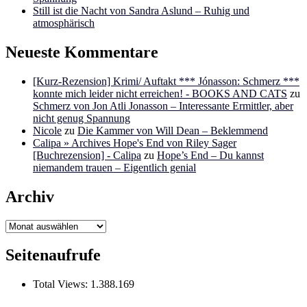
Still ist die Nacht von Sandra Aslund – Ruhig und
atmosphärisch
Neueste Kommentare
[Kurz-Rezension] Krimi/ Auftakt *** Jónasson: Schmerz ***
konnte mich leider nicht erreichen! - BOOKS AND CATS
zu
Schmerz von Jon Atli Jonasson – Interessante Ermittler, aber
nicht genug Spannung
Nicole
zu
Die Kammer von Will Dean – Beklemmend
Calipa » Archives Hope's End von Riley Sager
[Buchrezension] - Calipa
zu
Hope’s End – Du kannst
niemandem trauen – Eigentlich genial
Archiv
Archiv
Seitenaufrufe
Total Views:
1.388.169