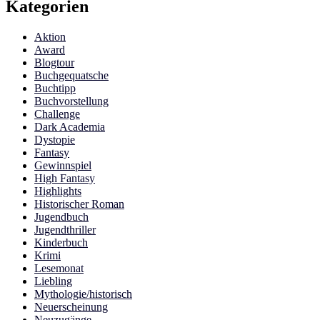
Kategorien
Aktion
Award
Blogtour
Buchgequatsche
Buchtipp
Buchvorstellung
Challenge
Dark Academia
Dystopie
Fantasy
Gewinnspiel
High Fantasy
Highlights
Historischer Roman
Jugendbuch
Jugendthriller
Kinderbuch
Krimi
Lesemonat
Liebling
Mythologie/historisch
Neuerscheinung
Neuzugänge