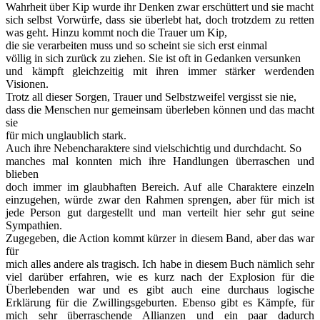
Wahrheit über Kip wurde ihr Denken zwar erschüttert und sie macht
sich selbst Vorwürfe, dass sie überlebt hat, doch trotzdem zu retten
was geht. Hinzu kommt noch die Trauer um Kip,
die sie verarbeiten muss und so scheint sie sich erst einmal
völlig in sich zurück zu ziehen. Sie ist oft in Gedanken versunken
und kämpft gleichzeitig mit ihren immer stärker werdenden
Visionen.
Trotz all dieser Sorgen, Trauer und Selbstzweifel vergisst sie nie,
dass die Menschen nur gemeinsam überleben können und das macht
sie
für mich unglaublich stark.
Auch ihre Nebencharaktere sind vielschichtig und durchdacht. So
manches mal konnten mich ihre Handlungen überraschen und
blieben
doch immer im glaubhaften Bereich. Auf alle Charaktere einzeln
einzugehen, würde zwar den Rahmen sprengen, aber für mich ist
jede Person gut dargestellt und man verteilt hier sehr gut seine
Sympathien.
Zugegeben, die Action kommt kürzer in diesem Band, aber das war
für
mich alles andere als tragisch. Ich habe in diesem Buch nämlich sehr
viel darüber erfahren, wie es kurz nach der Explosion für die
Überlebenden war und es gibt auch eine durchaus logische
Erklärung für die Zwillingsgeburten. Ebenso gibt es Kämpfe, für
mich sehr überraschende Allianzen und ein paar dadurch