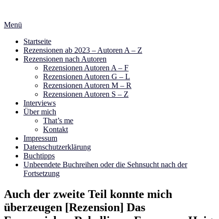
Zum
Inhalt
Menü
springen
Startseite
Rezensionen ab 2023 – Autoren A – Z
Rezensionen nach Autoren
Rezensionen Autoren A – F
Rezensionen Autoren G – L
Rezensionen Autoren M – R
Rezensionen Autoren S – Z
Interviews
Über mich
That’s me
Kontakt
Impressum
Datenschutzerklärung
Buchtipps
Unbeendete Buchreihen oder die Sehnsucht nach der
Fortsetzung
Auch der zweite Teil konnte mich
überzeugen [Rezension] Das