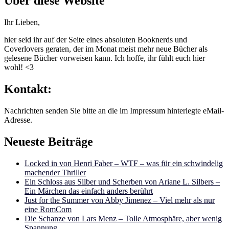
Über diese Website
Ihr Lieben,
hier seid ihr auf der Seite eines absoluten Booknerds und
Coverlovers geraten, der im Monat meist mehr neue Bücher als
gelesene Bücher vorweisen kann. Ich hoffe, ihr fühlt euch hier
wohl! <3
Kontakt:
Nachrichten senden Sie bitte an die im Impressum hinterlegte eMail-
Adresse.
Neueste Beiträge
Locked in von Henri Faber – WTF – was für ein schwindelig
machender Thriller
Ein Schloss aus Silber und Scherben von Ariane L. Silbers –
Ein Märchen das einfach anders berührt
Just for the Summer von Abby Jimenez – Viel mehr als nur
eine RomCom
Die Schanze von Lars Menz – Tolle Atmosphäre, aber wenig
Spannung