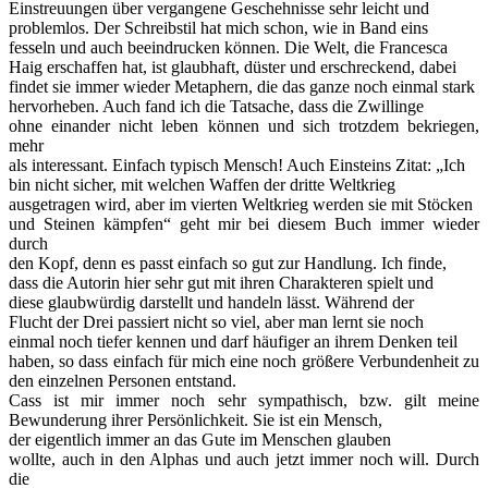
Einstreuungen über vergangene Geschehnisse sehr leicht und
problemlos. Der Schreibstil hat mich schon, wie in Band eins
fesseln und auch beeindrucken können. Die Welt, die Francesca
Haig erschaffen hat, ist glaubhaft, düster und erschreckend, dabei
findet sie immer wieder Metaphern, die das ganze noch einmal stark
hervorheben. Auch fand ich die Tatsache, dass die Zwillinge
ohne einander nicht leben können und sich trotzdem bekriegen,
mehr
als interessant. Einfach typisch Mensch! Auch Einsteins Zitat: „Ich
bin nicht sicher, mit welchen Waffen der dritte Weltkrieg
ausgetragen wird, aber im vierten Weltkrieg werden sie mit Stöcken
und Steinen kämpfen“ geht mir bei diesem Buch immer wieder
durch
den Kopf, denn es passt einfach so gut zur Handlung. Ich finde,
dass die Autorin hier sehr gut mit ihren Charakteren spielt und
diese glaubwürdig darstellt und handeln lässt. Während der
Flucht der Drei passiert nicht so viel, aber man lernt sie noch
einmal noch tiefer kennen und darf häufiger an ihrem Denken teil
haben, so dass einfach für mich eine noch größere Verbundenheit zu
den einzelnen Personen entstand.
Cass ist mir immer noch sehr sympathisch, bzw. gilt meine
Bewunderung ihrer Persönlichkeit. Sie ist ein Mensch,
der eigentlich immer an das Gute im Menschen glauben
wollte, auch in den Alphas und auch jetzt immer noch will. Durch
die