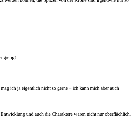
etzt werden können, die Spitzen von der Krone sind irgendwie nur so
eugierig!
 mag ich ja eigentlich nicht so gerne – ich kann mich aber auch
te Entwicklung und auch die Charaktere waren nicht nur oberflächlich.