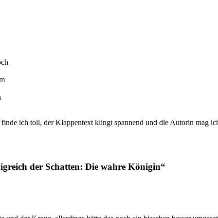
och
hm
n
de ich toll, der Klappentext klingt spannend und die Autorin mag ich 
reich der Schatten: Die wahre Königin
“