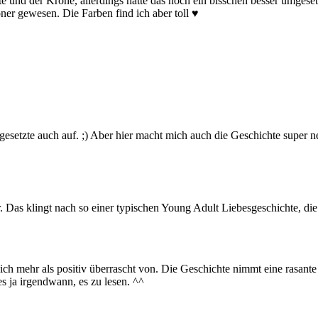
te und der Krone, allerdings hätte das noch ein bisschen besser umges
ner gewesen. Die Farben find ich aber toll ♥
 aufgesetzte auch auf. ;) Aber hier macht mich auch die Geschichte super n
. Das klingt nach so einer typischen Young Adult Liebesgeschichte, die
r ich mehr als positiv überrascht von. Die Geschichte nimmt eine rasan
 es ja irgendwann, es zu lesen. ^^