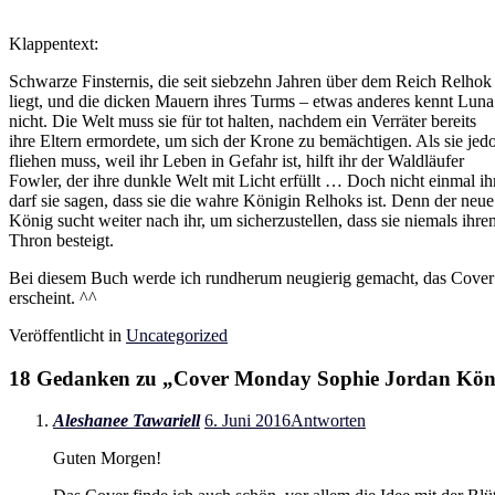
Klappentext:
Schwarze Finsternis, die seit siebzehn Jahren über dem Reich Relhok
liegt, und die dicken Mauern ihres Turms – etwas anderes kennt Luna
nicht. Die Welt muss sie für tot halten, nachdem ein Verräter bereits
ihre Eltern ermordete, um sich der Krone zu bemächtigen. Als sie jed
fliehen muss, weil ihr Leben in Gefahr ist, hilft ihr der Waldläufer
Fowler, der ihre dunkle Welt mit Licht erfüllt … Doch nicht einmal i
darf sie sagen, dass sie die wahre Königin Relhoks ist. Denn der neue
König sucht weiter nach ihr, um sicherzustellen, dass sie niemals ihre
Thron besteigt.
Bei diesem Buch werde ich rundherum neugierig gemacht, das Cover fin
erscheint. ^^
Veröffentlicht in
Uncategorized
18 Gedanken zu „
Cover Monday Sophie Jordan König
Aleshanee Tawariell
6. Juni 2016
Antworten
Guten Morgen!