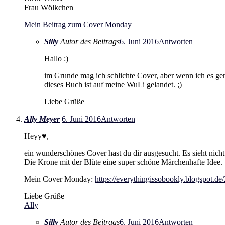
Frau Wölkchen
Mein Beitrag zum Cover Monday
Silly
Autor des Beitrags
6. Juni 2016
Antworten
Hallo :)
im Grunde mag ich schlichte Cover, aber wenn ich es ge
dieses Buch ist auf meine WuLi gelandet. ;)
Liebe Grüße
Ally Meyer
6. Juni 2016
Antworten
Heyy♥,
ein wunderschönes Cover hast du dir ausgesucht. Es sieht nich
Die Krone mit der Blüte eine super schöne Märchenhafte Idee.
Mein Cover Monday:
https://everythingissobookly.blogspot.d
Liebe Grüße
Ally
Silly
Autor des Beitrags
6. Juni 2016
Antworten