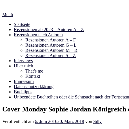
Zum
Inhalt
Menü
springen
Startseite
Rezensionen ab 2023 – Autoren A – Z
Rezensionen nach Autoren
Rezensionen Autoren A – F
Rezensionen Autoren G – L
Rezensionen Autoren M – R
Rezensionen Autoren S – Z
Interviews
Über mich
That’s me
Kontakt
Impressum
Datenschutzerklärung
Buchtipps
Unbeendete Buchreihen oder die Sehnsucht nach der Fortsetzu
Cover Monday Sophie Jordan Königreich d
Veröffentlicht am
6. Juni 2016
20. März 2018
von
Silly