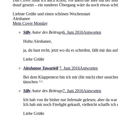
Das Cover finde ich auch schön, vor allem die Idee mit der Blü
drauf gesetzt – ein runderer Übergang wäre da noch etwas schö
Liebste Grüße und einen schönen Wochenstart
Aleshanee
Mein Cover Monday
Silly
Autor des Beitrags
6. Juni 2016
Antworten
Huhu Aleshanee,
ja, du hast recht, jetzt wo du es schreibst, fällt mir das
Liebe Grüße
Aleshanee Tawariell
7. Juni 2016
Antworten
Bei dem Klappentext bin ich mir (für mich) eher unsicher
täuschen ^^
Silly
Autor des Beitrags
7. Juni 2016
Antworten
Ich hab von ihr bisher nur Infernale gelesen, aber da wa
Ich hab mir noch Firelight gekauft, vielleicht schaffe ich
Liebe Grüße