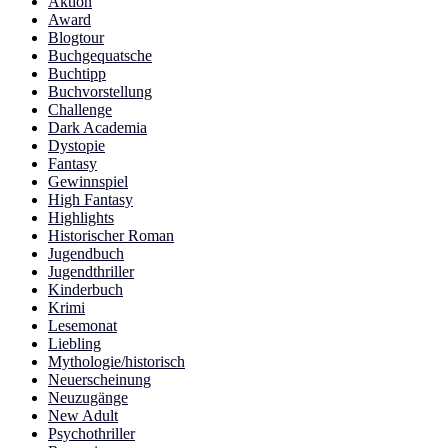
Aktion
Award
Blogtour
Buchgequatsche
Buchtipp
Buchvorstellung
Challenge
Dark Academia
Dystopie
Fantasy
Gewinnspiel
High Fantasy
Highlights
Historischer Roman
Jugendbuch
Jugendthriller
Kinderbuch
Krimi
Lesemonat
Liebling
Mythologie/historisch
Neuerscheinung
Neuzugänge
New Adult
Psychothriller