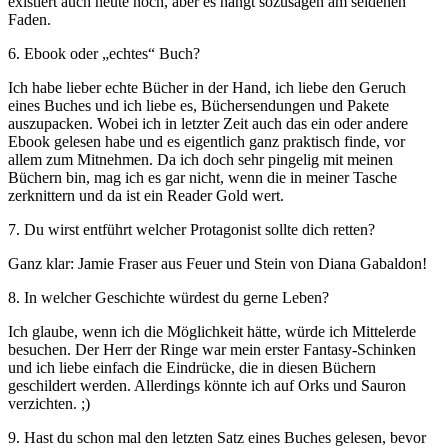
existiert auch heute noch, aber es hängt sozusagen am seidenen
Faden.
6. Ebook oder „echtes“ Buch?
Ich habe lieber echte Bücher in der Hand, ich liebe den Geruch
eines Buches und ich liebe es, Büchersendungen und Pakete
auszupacken. Wobei ich in letzter Zeit auch das ein oder andere
Ebook gelesen habe und es eigentlich ganz praktisch finde, vor
allem zum Mitnehmen. Da ich doch sehr pingelig mit meinen
Büchern bin, mag ich es gar nicht, wenn die in meiner Tasche
zerknittern und da ist ein Reader Gold wert.
7. Du wirst entführt welcher Protagonist sollte dich retten?
Ganz klar: Jamie Fraser aus Feuer und Stein von Diana Gabaldon!
8. In welcher Geschichte würdest du gerne Leben?
Ich glaube, wenn ich die Möglichkeit hätte, würde ich Mittelerde
besuchen. Der Herr der Ringe war mein erster Fantasy-Schinken
und ich liebe einfach die Eindrücke, die in diesen Büchern
geschildert werden. Allerdings könnte ich auf Orks und Sauron
verzichten. ;)
9. Hast du schon mal den letzten Satz eines Buches gelesen, bevor