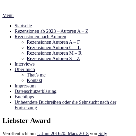
Zum
Inhalt
Menü
springen
Startseite
Rezensionen ab 2023 – Autoren A – Z
Rezensionen nach Autoren
Rezensionen Autoren A – F
Rezensionen Autoren G – L
Rezensionen Autoren M – R
Rezensionen Autoren S – Z
Interviews
Über mich
That’s me
Kontakt
Impressum
Datenschutzerklärung
Buchtipps
Unbeendete Buchreihen oder die Sehnsucht nach der
Fortsetzung
Liebster Award
Veröffentlicht am
1. Juni 2016
20. März 2018
von
Silly