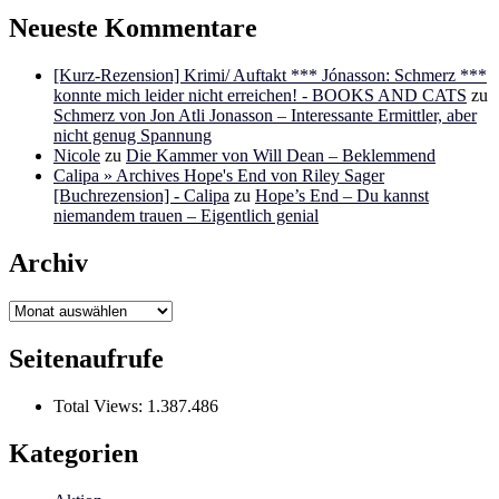
Neueste Kommentare
[Kurz-Rezension] Krimi/ Auftakt *** Jónasson: Schmerz ***
konnte mich leider nicht erreichen! - BOOKS AND CATS
zu
Schmerz von Jon Atli Jonasson – Interessante Ermittler, aber
nicht genug Spannung
Nicole
zu
Die Kammer von Will Dean – Beklemmend
Calipa » Archives Hope's End von Riley Sager
[Buchrezension] - Calipa
zu
Hope’s End – Du kannst
niemandem trauen – Eigentlich genial
Archiv
Archiv
Seitenaufrufe
Total Views:
1.387.486
Kategorien