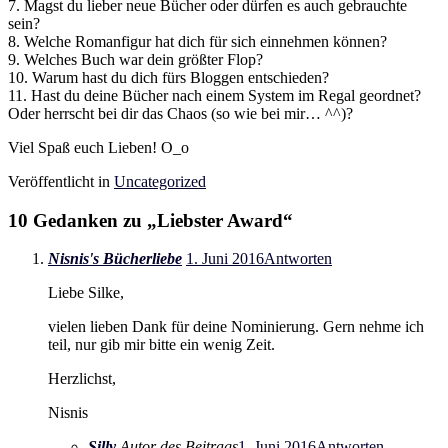
7. Magst du lieber neue Bücher oder dürfen es auch gebrauchte
sein?
8. Welche Romanfigur hat dich für sich einnehmen können?
9. Welches Buch war dein größter Flop?
10. Warum hast du dich fürs Bloggen entschieden?
11. Hast du deine Bücher nach einem System im Regal geordnet?
Oder herrscht bei dir das Chaos (so wie bei mir… ^^)?
Viel Spaß euch Lieben! O_o
Veröffentlicht in
Uncategorized
10 Gedanken zu „
Liebster Award
“
Nisnis's Bücherliebe
1. Juni 2016
Antworten
Liebe Silke,
vielen lieben Dank für deine Nominierung. Gern nehme ich
teil, nur gib mir bitte ein wenig Zeit.
Herzlichst,
Nisnis
Silly
Autor des Beitrags
1. Juni 2016
Antworten