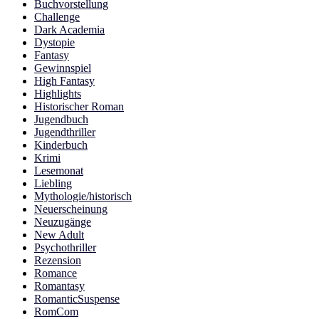
Buchvorstellung
Challenge
Dark Academia
Dystopie
Fantasy
Gewinnspiel
High Fantasy
Highlights
Historischer Roman
Jugendbuch
Jugendthriller
Kinderbuch
Krimi
Lesemonat
Liebling
Mythologie/historisch
Neuerscheinung
Neuzugänge
New Adult
Psychothriller
Rezension
Romance
Romantasy
RomanticSuspense
RomCom