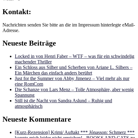
Kontakt:
Nachrichten senden Sie bitte an die im Impressum hinterlegte eMail-
Adresse.
Neueste Beiträge
Locked in von Henri Faber – WTF – was für ein schwindelig
machender Thriller
Ein Schloss aus Silber und Scherben von Ariane L. Silbers –
Ein Märchen das einfach anders berührt
Just for the Summer von Abby Jimenez – Viel mehr als nur
eine RomCom
Die Schanze von Lars Menz – Tolle Atmosphäre, aber wenig
Spannung
Still ist die Nacht von Sandra Aslund – Ruhig und
atmosphärisch
Neueste Kommentare
[Kurz-Rezension] Krimi/ Auftakt *** Jónasson: Schmerz ***
konnte mich leider nicht erreichen! - BOOKS AND CATS
zu