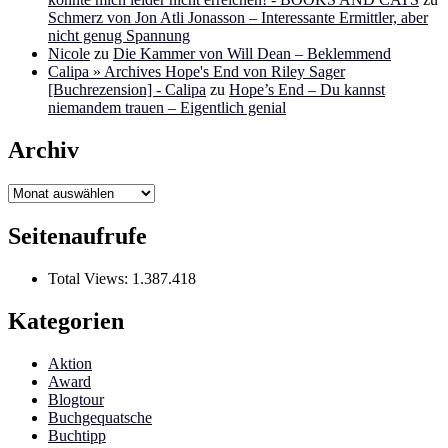
Schmerz von Jon Atli Jonasson – Interessante Ermittler, aber
nicht genug Spannung
Nicole
zu
Die Kammer von Will Dean – Beklemmend
Calipa » Archives Hope's End von Riley Sager
[Buchrezension] - Calipa
zu
Hope’s End – Du kannst
niemandem trauen – Eigentlich genial
Archiv
Archiv
Seitenaufrufe
Total Views:
1.387.418
Kategorien
Aktion
Award
Blogtour
Buchgequatsche
Buchtipp