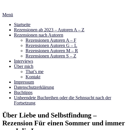
Zum
Inhalt
Menü
springen
Startseite
Rezensionen ab 2023 – Autoren A – Z
Rezensionen nach Autoren
Rezensionen Autoren A – F
Rezensionen Autoren G – L
Rezensionen Autoren M – R
Rezensionen Autoren S – Z
Interviews
Über mich
That’s me
Kontakt
Impressum
Datenschutzerklärung
Buchtipps
Unbeendete Buchreihen oder die Sehnsucht nach der
Fortsetzung
Über Liebe und Selbstfindung –
Rezension Für einen Sommer und immer