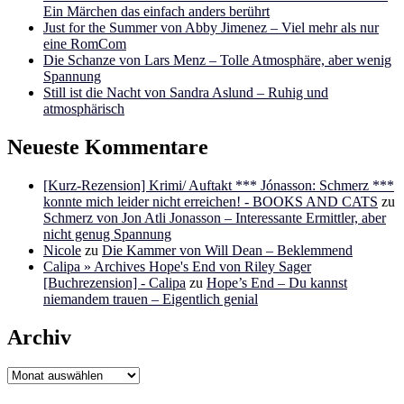
Ein Märchen das einfach anders berührt
Just for the Summer von Abby Jimenez – Viel mehr als nur
eine RomCom
Die Schanze von Lars Menz – Tolle Atmosphäre, aber wenig
Spannung
Still ist die Nacht von Sandra Aslund – Ruhig und
atmosphärisch
Neueste Kommentare
[Kurz-Rezension] Krimi/ Auftakt *** Jónasson: Schmerz ***
konnte mich leider nicht erreichen! - BOOKS AND CATS
zu
Schmerz von Jon Atli Jonasson – Interessante Ermittler, aber
nicht genug Spannung
Nicole
zu
Die Kammer von Will Dean – Beklemmend
Calipa » Archives Hope's End von Riley Sager
[Buchrezension] - Calipa
zu
Hope’s End – Du kannst
niemandem trauen – Eigentlich genial
Archiv
Archiv