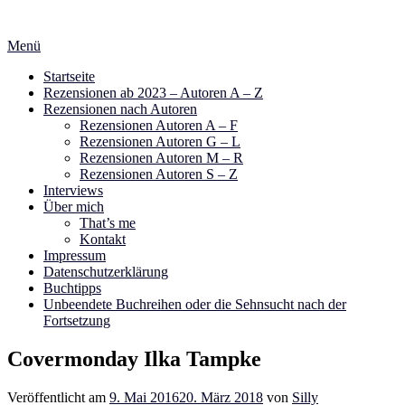
Zum
Inhalt
Menü
springen
Startseite
Rezensionen ab 2023 – Autoren A – Z
Rezensionen nach Autoren
Rezensionen Autoren A – F
Rezensionen Autoren G – L
Rezensionen Autoren M – R
Rezensionen Autoren S – Z
Interviews
Über mich
That’s me
Kontakt
Impressum
Datenschutzerklärung
Buchtipps
Unbeendete Buchreihen oder die Sehnsucht nach der
Fortsetzung
Covermonday Ilka Tampke
Veröffentlicht am
9. Mai 2016
20. März 2018
von
Silly