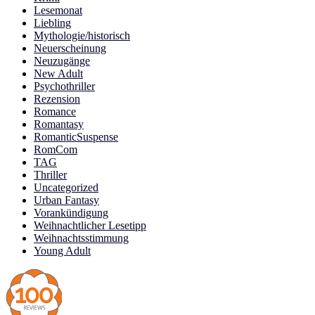
Lesemonat
Liebling
Mythologie/historisch
Neuerscheinung
Neuzugänge
New Adult
Psychothriller
Rezension
Romance
Romantasy
RomanticSuspense
RomCom
TAG
Thriller
Uncategorized
Urban Fantasy
Vorankündigung
Weihnachtlicher Lesetipp
Weihnachtsstimmung
Young Adult