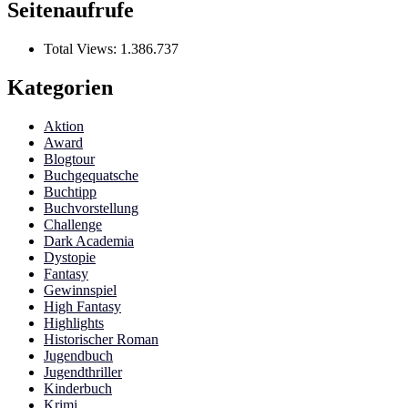
Seitenaufrufe
Total Views:
1.386.737
Kategorien
Aktion
Award
Blogtour
Buchgequatsche
Buchtipp
Buchvorstellung
Challenge
Dark Academia
Dystopie
Fantasy
Gewinnspiel
High Fantasy
Highlights
Historischer Roman
Jugendbuch
Jugendthriller
Kinderbuch
Krimi