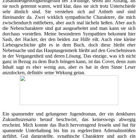
Zusammengehörigkeitsgefühl der Zwillinge, selbst am Anfang, als
sie noch getrennt waren, wird klar, dass sie sich trotz Unterschiede
sehr ähnlich sind. Sie verstehen sich auf Anhieb und sind
füreinander da. Zwei wirklich sympathische Charaktere, die mich
zwischendurch mitfiebern, aber auch mal lächeln ließen. Aber auch
die Nebencharaktere sind gut ausgearbeitet und man kann sie sich
durchaus vorstellen. Meine besonderen Sympathien bekommt hier
Sash, der Hacker, der den beiden zur Hilfe eilt. Auch eine kleine
Liebesgeschichte gibt es in dem Buch, doch diese bleibt eher
Nebensache und das Hauptaugenmerk bleibt auf den Geschehnissen
in der Vergangenheit und deren Lösung. Das einzige, was ich nicht
ganz in Bezug zu dem Buch bringen kann, ist das Cover, denn zum
Inhalt sagt es eher wenig aus, aber es hat in dem Sinne Leser
anzulocken, definitiv seine Wirkung getan.
Ein spannender und gelungener Jugendroman, der ein denkbares
Zukunftsszenario herauf beschwört, das keineswegs abwegig
erscheint. Mich konnte das Buch hervorragend fesseln und hat für
spannende Unterhaltung bis hin zu regelrechten Adrenalinstößen
geführt. Gut dargestellte, sypathische Charaktere und auch ein