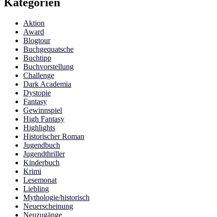
Kategorien
Aktion
Award
Blogtour
Buchgequatsche
Buchtipp
Buchvorstellung
Challenge
Dark Academia
Dystopie
Fantasy
Gewinnspiel
High Fantasy
Highlights
Historischer Roman
Jugendbuch
Jugendthriller
Kinderbuch
Krimi
Lesemonat
Liebling
Mythologie/historisch
Neuerscheinung
Neuzugänge