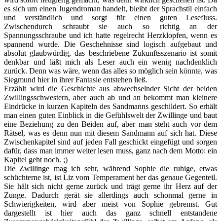
es sich um einen Jugendroman handelt, bleibt der Sprachstil einfach
und verständlich und sorgt für einen guten Lesefluss.
Zwischendurch schraubt sie auch so richtig an der
Spannungsschraube und ich hatte regelrecht Herzklopfen, wenn es
spannend wurde. Die Geschehnisse sind logisch aufgebaut und
absolut glaubwürdig, das beschriebene Zukunftsszenario ist somit
denkbar und läßt mich als Leser auch ein wenig nachdenklich
zurück. Denn was wäre, wenn das alles so möglich sein könnte, was
Siegmund hier in ihrer Fantasie entstehen ließ.
Erzählt wird die Geschichte aus abwechselnder Sicht der beiden
Zwillingsschwestern, aber auch ab und an bekommt man kleinere
Eindrücke in kurzen Kapiteln des Sandmanns geschildert. So erhält
man einen guten Einblick in die Gefühlswelt der Zwillinge und baut
eine Beziehung zu den Beiden auf, aber man steht auch vor dem
Rätsel, was es denn nun mit diesem Sandmann auf sich hat. Diese
Zwischenkapitel sind auf jeden Fall geschickt eingefügt und sorgen
dafür, dass man immer weiter lesen muss, ganz nach dem Motto: ein
Kapitel geht noch. ;)
Die Zwillinge mag ich sehr, während Sophie die ruhige, etwas
schüchterne ist, ist Liz vom Temperament her das genaue Gegenteil.
Sie hält sich nicht gerne zurück und trägt gerne ihr Herz auf der
Zunge. Dadurch gerät sie allerdings auch schonmal gerne in
Schwierigkeiten, wird aber meist von Sophie gebremst. Gut
dargestellt ist hier auch das ganz schnell entstandene