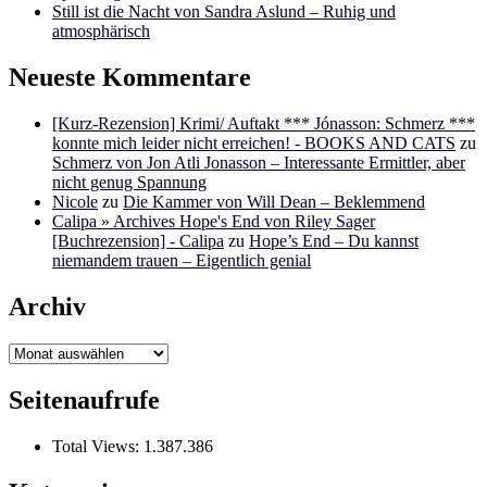
Still ist die Nacht von Sandra Aslund – Ruhig und
atmosphärisch
Neueste Kommentare
[Kurz-Rezension] Krimi/ Auftakt *** Jónasson: Schmerz ***
konnte mich leider nicht erreichen! - BOOKS AND CATS
zu
Schmerz von Jon Atli Jonasson – Interessante Ermittler, aber
nicht genug Spannung
Nicole
zu
Die Kammer von Will Dean – Beklemmend
Calipa » Archives Hope's End von Riley Sager
[Buchrezension] - Calipa
zu
Hope’s End – Du kannst
niemandem trauen – Eigentlich genial
Archiv
Archiv
Seitenaufrufe
Total Views:
1.387.386