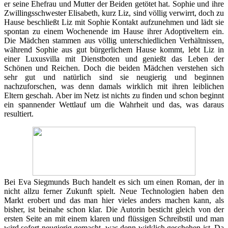
er seine Ehefrau und Mutter der Beiden getötet hat. Sophie und ihre
Zwillingsschwester Elisabeth, kurz Liz, sind völlig verwirrt, doch zu
Hause beschließt Liz mit Sophie Kontakt aufzunehmen und lädt sie
spontan zu einem Wochenende im Hause ihrer Adoptiveltern ein.
Die Mädchen stammen aus völlig unterschiedlichen Verhältnissen,
während Sophie aus gut bürgerlichem Hause kommt, lebt Liz in
einer Luxusvilla mit Dienstboten und genießt das Leben der
Schönen und Reichen. Doch die beiden Mädchen verstehen sich
sehr gut und natürlich sind sie neugierig und beginnen
nachzuforschen, was denn damals wirklich mit ihren leiblichen
Eltern geschah. Aber im Netz ist nichts zu finden und schon beginnt
ein spannender Wettlauf um die Wahrheit und das, was daraus
resultiert.
Bei Eva Siegmunds Buch handelt es sich um einen Roman, der in
nicht allzu ferner Zukunft spielt. Neue Technologien haben den
Markt erobert und das man hier vieles anders machen kann, als
bisher, ist beinahe schon klar. Die Autorin besticht gleich von der
ersten Seite an mit einem klaren und flüssigen Schreibstil und man
wird sofort neugierig gemacht, was denn wirklich geschehen ist. Da