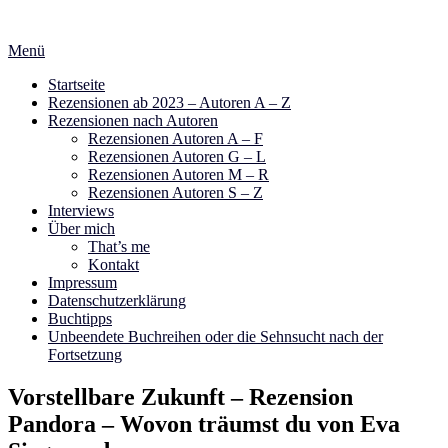
Zum
Inhalt
Menü
springen
Startseite
Rezensionen ab 2023 – Autoren A – Z
Rezensionen nach Autoren
Rezensionen Autoren A – F
Rezensionen Autoren G – L
Rezensionen Autoren M – R
Rezensionen Autoren S – Z
Interviews
Über mich
That’s me
Kontakt
Impressum
Datenschutzerklärung
Buchtipps
Unbeendete Buchreihen oder die Sehnsucht nach der
Fortsetzung
Vorstellbare Zukunft – Rezension
Pandora – Wovon träumst du von Eva