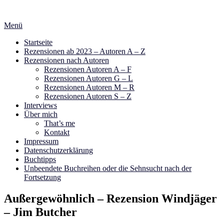
Zum
Inhalt
Menü
springen
Startseite
Rezensionen ab 2023 – Autoren A – Z
Rezensionen nach Autoren
Rezensionen Autoren A – F
Rezensionen Autoren G – L
Rezensionen Autoren M – R
Rezensionen Autoren S – Z
Interviews
Über mich
That’s me
Kontakt
Impressum
Datenschutzerklärung
Buchtipps
Unbeendete Buchreihen oder die Sehnsucht nach der
Fortsetzung
Außergewöhnlich – Rezension Windjäger
– Jim Butcher