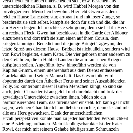
verschiedenen Habbel unterscheiden sich, bzw. bestehen aus
unterschiedlichen Klassen, z. B. wird Habbel Morgen von den
privilegierteren Menschen bewohnt. Hier lebt Gwen aus dem
reichen Hause Lancaster, stur, arrogant und mit loser Zunge, so
beschreibt sie sich selbst, kämpft sie doch für sich und die, die ihr
am Herzen liegen. Ich mochte sie sehr gerne, denn sie hat ihr Herz
am rechten Fleck. Gwen hat beschlossen in die Garde der Albioner
einzutreten und dort trifft sie zum einen auf ihren Cousin, dem
kriegerstämmigen Benedict und die junge Bridget Tagwynn, der
letzte Sproß aus diesem Hause. Bridget ist nicht allein, sondern wird
von Rowl begleitet, einem Kater. Die vier gehören unter anderem zu
den Gefährten, die in Habbel Landen die auroranischen Krieger
aufspüren sollen. Angeführt, bzw. hingeführt werden sie von
Kapitän Grimm, einem unehrenhaft aus dem Dienst entlassenem
Gardekapitän und seiner Mannschaft. Das Gesamtbild wird
abgerundet durch den Ätheriker Ferus und seiner Auszubildenden
Folly. So kunterbunt dieser Haufen Menschen klingt, so sind sie
auch, jeder Charakter ist ausgefeilt und durchdacht und trotz der
gewaltigen Unterschiede zwischen ihnen, bilden sie ein
harmonisierendes Team, das füreinander einsteht. Ich kann gar nicht
sagen, welchen Charakter ich am liebsten mochte, denn sie sind mir
alle ans Herz gewachsen. Dank der unterschiedlichen
Erzählperspektiven konnte man zu jeder handelnden Persönlichkeit
eine Beziehung aufbauen. Mein Lieblingscharakter ist der Kater
Rowl, der mich mit seinem Gehabe häufiger zum Schmunzeln