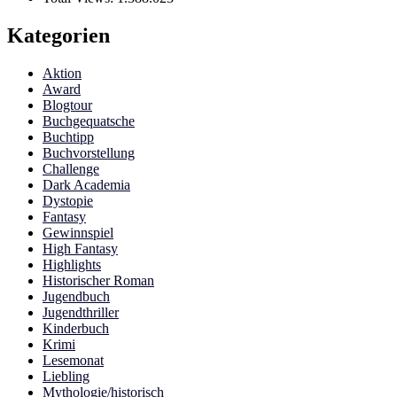
Kategorien
Aktion
Award
Blogtour
Buchgequatsche
Buchtipp
Buchvorstellung
Challenge
Dark Academia
Dystopie
Fantasy
Gewinnspiel
High Fantasy
Highlights
Historischer Roman
Jugendbuch
Jugendthriller
Kinderbuch
Krimi
Lesemonat
Liebling
Mythologie/historisch