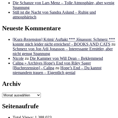
Die Schanze von Lars Menz – Tolle Atmosphäre, aber wenig
Spannung
Still ist die Nacht von Sandra Aslund – Ruhig und
atmosphärisch
Neueste Kommentare
[Kurz-Rezension] Krimi/ Auftakt *** Jónasson: Schmerz ***
konnte mich leider nicht erreichen! - BOOKS AND CATS
zu
Schmerz von Jon Atli Jonasson – Interessante Ermittler, aber
nicht genug Spannung
Nicole
zu
Die Kammer von Will Dean – Beklemmend
Calipa » Archives Hope's End von Riley Sager
[Buchrezension] - Calipa
zu
Hope’s End – Du kannst
niemandem trauen – Eigentlich genial
Archiv
Archiv
Seitenaufrufe
Total Views:
1.388.023