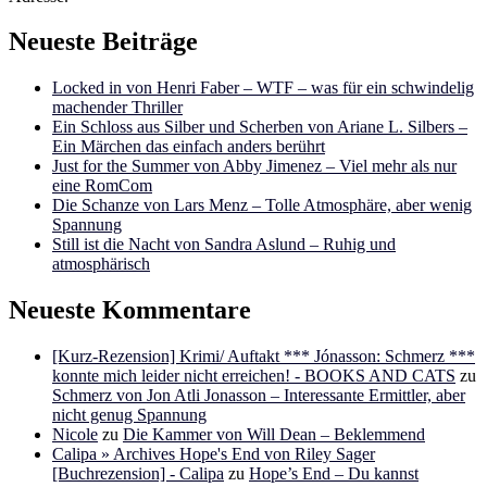
Neueste Beiträge
Locked in von Henri Faber – WTF – was für ein schwindelig
machender Thriller
Ein Schloss aus Silber und Scherben von Ariane L. Silbers –
Ein Märchen das einfach anders berührt
Just for the Summer von Abby Jimenez – Viel mehr als nur
eine RomCom
Die Schanze von Lars Menz – Tolle Atmosphäre, aber wenig
Spannung
Still ist die Nacht von Sandra Aslund – Ruhig und
atmosphärisch
Neueste Kommentare
[Kurz-Rezension] Krimi/ Auftakt *** Jónasson: Schmerz ***
konnte mich leider nicht erreichen! - BOOKS AND CATS
zu
Schmerz von Jon Atli Jonasson – Interessante Ermittler, aber
nicht genug Spannung
Nicole
zu
Die Kammer von Will Dean – Beklemmend
Calipa » Archives Hope's End von Riley Sager
[Buchrezension] - Calipa
zu
Hope’s End – Du kannst