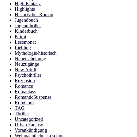
High Fantasy
Highlights
Historischer Roman
Jugendbuch
Jugendthriller
Kinderbuch
Krimi
Lesemonat
Liebling
Mythologie/historisch
Neuerscheinung
Neuzugänge
New Adult
Psychothriller
Rezension
Romance
Romantasy
RomanticSuspense
RomCom
TAG
Thriller
Uncategorized
Urban Fantasy
Vorankündigung
Weihnachtlicher Lesetipp