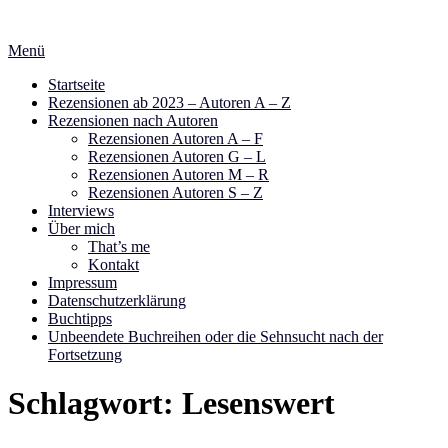
Zum
Inhalt
Menü
springen
Startseite
Rezensionen ab 2023 – Autoren A – Z
Rezensionen nach Autoren
Rezensionen Autoren A – F
Rezensionen Autoren G – L
Rezensionen Autoren M – R
Rezensionen Autoren S – Z
Interviews
Über mich
That’s me
Kontakt
Impressum
Datenschutzerklärung
Buchtipps
Unbeendete Buchreihen oder die Sehnsucht nach der
Fortsetzung
Schlagwort:
Lesenswert