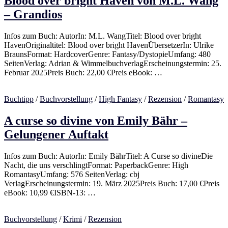
Blood over bright Haven von M.L. Wang
– Grandios
Infos zum Buch: AutorIn: M.L. WangTitel: Blood over bright
HavenOriginaltitel: Blood over bright HavenÜbersetzerIn: Ulrike
BraunsFormat: HardcoverGenre: Fantasy/DystopieUmfang: 480
SeitenVerlag: Adrian & WimmelbuchverlagErscheinungstermin: 25.
Februar 2025Preis Buch: 22,00 €Preis eBook: …
Buchtipp
/
Buchvorstellung
/
High Fantasy
/
Rezension
/
Romantasy
A curse so divine von Emily Bähr –
Gelungener Auftakt
Infos zum Buch: AutorIn: Emily BährTitel: A Curse so divineDie
Nacht, die uns verschlingtFormat: PaperbackGenre: High
RomantasyUmfang: 576 SeitenVerlag: cbj
VerlagErscheinungstermin: 19. März 2025Preis Buch: 17,00 €Preis
eBook: 10,99 €ISBN-13: …
Buchvorstellung
/
Krimi
/
Rezension