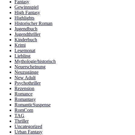
Fantasy
Gewinnspiel
High Fantasy
Highlights
Historischer Roman
Jugendbuch
Jugendthriller
Kinderbuch
Krimi
Lesemonat
Liebling
Mythologie/historisch
Neuerscheinung
Neuzugänge
New Adult
Psychothriller
Rezension
Romance
Romantasy
RomanticSuspense
RomCom
TAG
Thriller
Uncategorized
Urban Fantasy