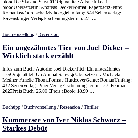
bloodDie Skaland Saga 01Originaltitel: A Fate inked in
bloodÜbersetzerIn: Andreas DeckerFormat: PaperbackGenre:
Romantasy/nordische MythologieUmfang: 544 SeitenVerlag:
Ravensburger VerlagErscheinungstermin: 27. …
Buchvorstellung
/
Rezension
Ein ungezähmtes Tier von Joel Dicker –
Wirklich stark erzählt
Infos zum Buch: AutorIn: Joel DickerTitel: Ein ungezähmtes
TierOriginaltitel: Un Animal SauvageÜbersetzerin: Michaela
Meßner, Amelie ThomaFormat: HardcoverGenre: RomanUmfang:
432 SeitenVerlag: Piper VerlagErscheinungstermin: 27. Februar
2025Preis Buch: 26,00 €Preis eBook: 18,99 …
Buchtipp
/
Buchvorstellung
/
Rezension
/
Thriller
Kummersee von Iver Niklas Schwarz –
Starkes Debüt