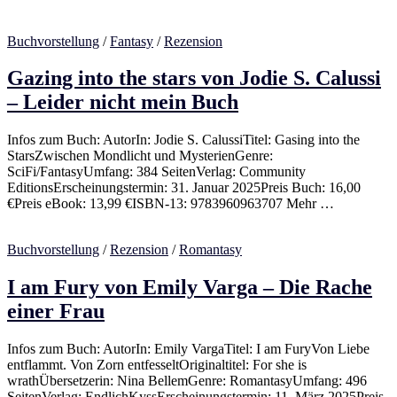
Buchvorstellung
/
Fantasy
/
Rezension
Gazing into the stars von Jodie S. Calussi
– Leider nicht mein Buch
Infos zum Buch: AutorIn: Jodie S. CalussiTitel: Gasing into the
StarsZwischen Mondlicht und MysterienGenre:
SciFi/FantasyUmfang: 384 SeitenVerlag: Community
EditionsErscheinungstermin: 31. Januar 2025Preis Buch: 16,00
€Preis eBook: 13,99 €ISBN-13: 9783960963707 Mehr …
Buchvorstellung
/
Rezension
/
Romantasy
I am Fury von Emily Varga – Die Rache
einer Frau
Infos zum Buch: AutorIn: Emily VargaTitel: I am FuryVon Liebe
entflammt. Von Zorn entfesseltOriginaltitel: For she is
wrathÜbersetzerin: Nina BellemGenre: RomantasyUmfang: 496
SeitenVerlag: EndlichKyssErscheinungstermin: 11. März 2025Preis