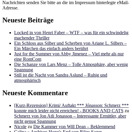
Nachrichten senden Sie bitte an die im Impressum hinterlegte eMail-
Adresse.
Neueste Beiträge
Locked in von Henri Faber – WTF – was für ein schwindelig
machender Thriller
Ein Schloss aus Silber und Scherben von Ariane L. Silbers –
Ein Märchen das einfach anders berührt
Just for the Summer von Abby Jimenez – Viel mehr als nur
eine RomCom
Die Schanze von Lars Menz – Tolle Atmosphäre, aber wenig
Spannung
Still ist die Nacht von Sandra Aslund – Ruhig und
atmosphärisch
Neueste Kommentare
[Kurz-Rezension] Krimi/ Auftakt *** Jónasson: Schmerz ***
konnte mich leider nicht erreichen! - BOOKS AND CATS
zu
Schmerz von Jon Atli Jonasson – Interessante Ermittler, aber
nicht genug Spannung
Nicole
zu
Die Kammer von Will Dean – Beklemmend
Calipa » Archives Hope's End von Riley Sager