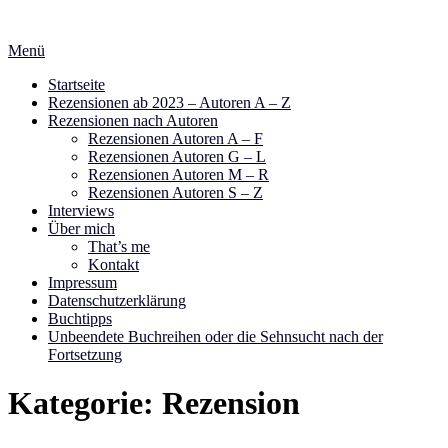
Zum
Inhalt
Menü
springen
Startseite
Rezensionen ab 2023 – Autoren A – Z
Rezensionen nach Autoren
Rezensionen Autoren A – F
Rezensionen Autoren G – L
Rezensionen Autoren M – R
Rezensionen Autoren S – Z
Interviews
Über mich
That’s me
Kontakt
Impressum
Datenschutzerklärung
Buchtipps
Unbeendete Buchreihen oder die Sehnsucht nach der
Fortsetzung
Kategorie:
Rezension