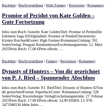
Buchtipp
/
Buchvorstellung
/
High Fantasy
/
Rezension
/
Romantasy
Promise of Peridot von Kate Golden –
Gute Fortsetzung
Infos zum Buch: AutorIn: Kate GoldenTitel: Promise of PeridotDie
Edelstein Saga 02Originaltitel: Promise of PeridotÜbersetzerin:
Kirsten BorchardtGenre: High Fantasy/RomantasyUmfang: 592
SeitenVerlag: Penguin RandomhouseErscheinungstermin: 12. März
2025Preis Buch: 17,00 €Preis eBook: …
Buchtipp
/
Buchvorstellung
/
Fantasy
/
Rezension
/
Romantasy
Dynasty of Hunters – Von dir gezeichnet
von P. J. Ried – Spannender Abschluss
Infos zum Buch: AutorIn: P.J. RiedTitel: Dynasty of Hunters 02Von
dir gezeichnetFormat: PaperbackGenre: RomantasyUmfang: 528
SeitenVerlag: Ravensburger VerlagErscheinungstermin: 27. Februar
2025Preis Buch: 17,99 €Preis eBook: 14,99 €ISBN-13: 978-
3473586530 Mehr Infos …