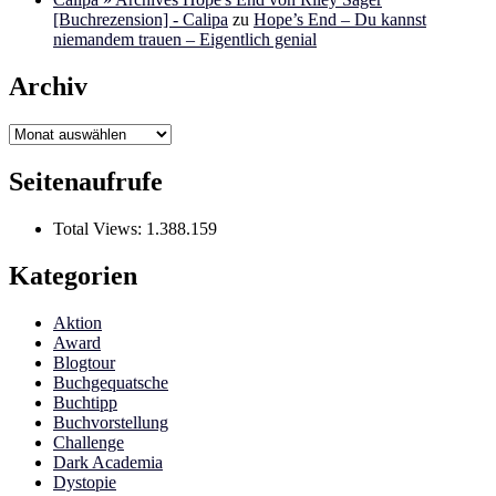
[Buchrezension] - Calipa
zu
Hope’s End – Du kannst
niemandem trauen – Eigentlich genial
Archiv
Archiv
Seitenaufrufe
Total Views:
1.388.159
Kategorien
Aktion
Award
Blogtour
Buchgequatsche
Buchtipp
Buchvorstellung
Challenge
Dark Academia
Dystopie