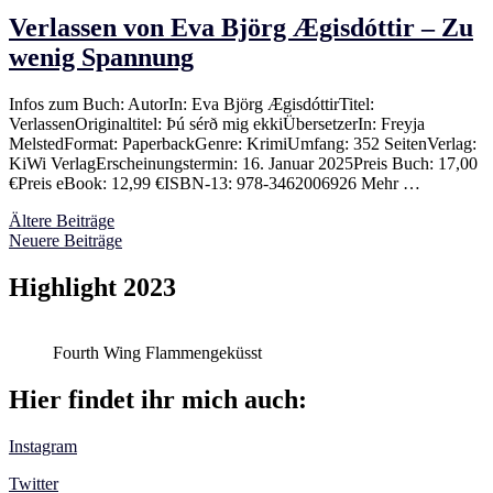
Verlassen von Eva Björg Ægisdóttir – Zu
wenig Spannung
Infos zum Buch: AutorIn: Eva Björg ÆgisdóttirTitel:
VerlassenOriginaltitel: Þú sérð mig ekkiÜbersetzerIn: Freyja
MelstedFormat: PaperbackGenre: KrimiUmfang: 352 SeitenVerlag:
KiWi VerlagErscheinungstermin: 16. Januar 2025Preis Buch: 17,00
€Preis eBook: 12,99 €ISBN-13: 978-3462006926 Mehr …
Beitragsnavigation
Ältere Beiträge
Neuere Beiträge
Highlight 2023
Fourth Wing Flammengeküsst
Hier findet ihr mich auch:
Instagram
Twitter