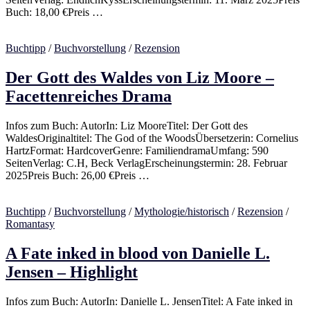
Buch: 18,00 €Preis …
Buchtipp
/
Buchvorstellung
/
Rezension
Der Gott des Waldes von Liz Moore –
Facettenreiches Drama
Infos zum Buch: AutorIn: Liz MooreTitel: Der Gott des
WaldesOriginaltitel: The God of the WoodsÜbersetzerin: Cornelius
HartzFormat: HardcoverGenre: FamiliendramaUmfang: 590
SeitenVerlag: C.H, Beck VerlagErscheinungstermin: 28. Februar
2025Preis Buch: 26,00 €Preis …
Buchtipp
/
Buchvorstellung
/
Mythologie/historisch
/
Rezension
/
Romantasy
A Fate inked in blood von Danielle L.
Jensen – Highlight
Infos zum Buch: AutorIn: Danielle L. JensenTitel: A Fate inked in