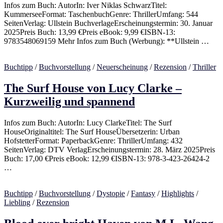
Infos zum Buch: AutorIn: Iver Niklas SchwarzTitel:
KummerseeFormat: TaschenbuchGenre: ThrillerUmfang: 544
SeitenVerlag: Ullstein BuchverlageErscheinungstermin: 30. Januar
2025Preis Buch: 13,99 €Preis eBook: 9,99 €ISBN-13:
‎9783548069159 Mehr Infos zum Buch (Werbung): **Ullstein …
Buchtipp
/
Buchvorstellung
/
Neuerscheinung
/
Rezension
/
Thriller
The Surf House von Lucy Clarke –
Kurzweilig und spannend
Infos zum Buch: AutorIn: Lucy ClarkeTitel: The Surf
HouseOriginaltitel: The Surf HouseÜbersetzerin: Urban
HofstetterFormat: PaperbackGenre: ThrillerUmfang: 432
SeitenVerlag: DTV VerlagErscheinungstermin: 28. März 2025Preis
Buch: 17,00 €Preis eBook: 12,99 €ISBN-13: 978-3-423-26424-2
…
Buchtipp
/
Buchvorstellung
/
Dystopie
/
Fantasy
/
Highlights
/
Liebling
/
Rezension