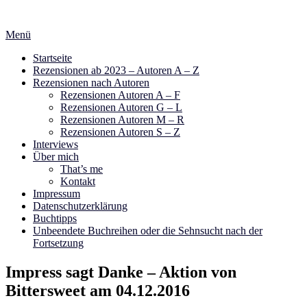
Zum
Inhalt
Menü
springen
Startseite
Rezensionen ab 2023 – Autoren A – Z
Rezensionen nach Autoren
Rezensionen Autoren A – F
Rezensionen Autoren G – L
Rezensionen Autoren M – R
Rezensionen Autoren S – Z
Interviews
Über mich
That’s me
Kontakt
Impressum
Datenschutzerklärung
Buchtipps
Unbeendete Buchreihen oder die Sehnsucht nach der
Fortsetzung
Impress sagt Danke – Aktion von
Bittersweet am 04.12.2016