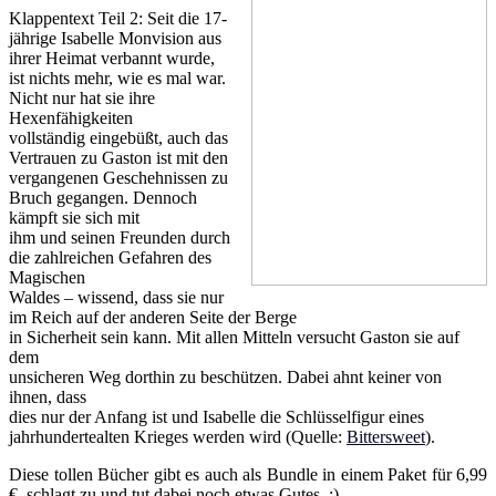
Klappentext Teil 2: Seit die 17-
jährige Isabelle Monvision aus
ihrer Heimat verbannt wurde,
ist nichts mehr, wie es mal war.
Nicht nur hat sie ihre
Hexenfähigkeiten
vollständig eingebüßt, auch das
Vertrauen zu Gaston ist mit den
vergangenen Geschehnissen zu
Bruch gegangen. Dennoch
kämpft sie sich mit
ihm und seinen Freunden durch
die zahlreichen Gefahren des
Magischen
Waldes – wissend, dass sie nur
im Reich auf der anderen Seite der Berge
in Sicherheit sein kann. Mit allen Mitteln versucht Gaston sie auf
dem
unsicheren Weg dorthin zu beschützen. Dabei ahnt keiner von
ihnen, dass
dies nur der Anfang ist und Isabelle die Schlüsselfigur eines
jahrhundertealten Krieges werden wird (Quelle:
Bittersweet
).
Diese tollen Bücher gibt es auch als Bundle in einem Paket für 6,99
€, schlagt zu und tut dabei noch etwas Gutes. ;)