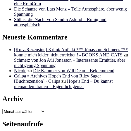
eine RomCom
Die Schanze von Lars Menz – Tolle Atmosphäre, aber wenig
Spannung
Still ist die Nacht von Sandra Aslund – Ruhig und
atmosphärisch
Neueste Kommentare
[Kurz-Rezension] Krimi/ Auftakt *** Jónasson: Schmerz ***
konnte mich leider nicht erreichen! - BOOKS AND CATS
zu
Schmerz von Jon Atli Jonasson – Interessante Ermittler, aber
nicht genug Spannung
Nicole
zu
Die Kammer von Will Dean – Beklemmend
Calipa » Archives Hope's End von Riley Sager
[Buchrezension] - Calipa
zu
Hope’s End – Du kannst
niemandem trauen – Eigentlich genial
Archiv
Archiv
Seitenaufrufe