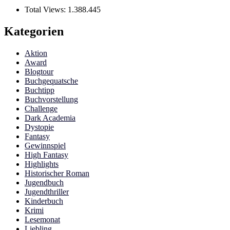
Total Views:
1.388.445
Kategorien
Aktion
Award
Blogtour
Buchgequatsche
Buchtipp
Buchvorstellung
Challenge
Dark Academia
Dystopie
Fantasy
Gewinnspiel
High Fantasy
Highlights
Historischer Roman
Jugendbuch
Jugendthriller
Kinderbuch
Krimi
Lesemonat
Liebling