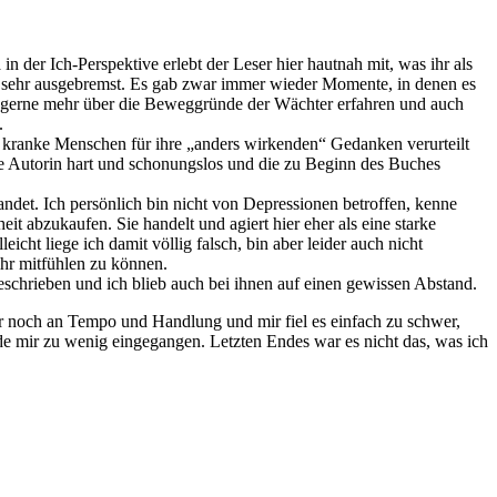
in der Ich-Perspektive erlebt der Leser hier hautnah mit, was ihr als
 sehr ausgebremst. Es gab zwar immer wieder Momente, in denen es
r gerne mehr über die Beweggründe der Wächter erfahren und auch
.
ch kranke Menschen für ihre „anders wirkenden“ Gedanken verurteilt
die Autorin hart und schonungslos und die zu Beginn des Buches
andet. Ich persönlich bin nicht von Depressionen betroffen, kenne
t abzukaufen. Sie handelt und agiert hier eher als eine starke
icht liege ich damit völlig falsch, bin aber leider auch nicht
ihr mitfühlen zu können.
eschrieben und ich blieb auch bei ihnen auf einen gewissen Abstand.
ier noch an Tempo und Handlung und mir fiel es einfach zu schwer,
de mir zu wenig eingegangen. Letzten Endes war es nicht das, was ich