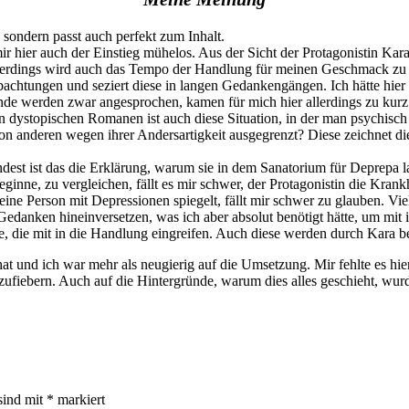
 sondern passt auch perfekt zum Inhalt.
ir hier auch der Einstieg mühelos. Aus der Sicht der Protagonistin Kara 
allerdings wird auch das Tempo der Handlung für meinen Geschmack zu
achtungen und seziert diese in langen Gedankengängen. Ich hätte hie
nde werden zwar angesprochen, kamen für mich hier allerdings zu kurz
t in dystopischen Romanen ist auch diese Situation, in der man psychis
 von anderen wegen ihrer Andersartigkeit ausgegrenzt? Diese zeichnet 
ndest ist das die Erklärung, warum sie in dem Sanatorium für Deprepa l
ne, zu vergleichen, fällt es mir schwer, der Protagonistin die Krankhei
ine Person mit Depressionen spiegelt, fällt mir schwer zu glauben. Vielle
edanken hineinversetzen, was ich aber absolut benötigt hätte, um mit 
e, die mit in die Handlung eingreifen. Auch diese werden durch Kara b
 hat und ich war mehr als neugierig auf die Umsetzung. Mir fehlte es h
tzufiebern. Auch auf die Hintergründe, warum dies alles geschieht, wur
sind mit
*
markiert