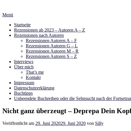
Zum
Inhalt
Menü
springen
Startseite
Rezensionen ab 2023 – Autoren A – Z
Rezensionen nach Autoren
Rezensionen Autoren A – F
Rezensionen Autoren G – L
Rezensionen Autoren M – R
Rezensionen Autoren S – Z
Interviews
Über mich
That’s me
Kontakt
Impressum
Datenschutzerklärung
Buchtipps
Unbeendete Buchreihen oder die Sehnsucht nach der Fortsetzu
Nicht ganz überzeugt – Deprepa Dein Kopf
Veröffentlicht am
29. Juni 2020
29. Juni 2020
von
Silly