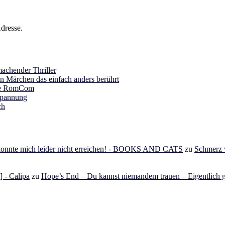
dresse.
achender Thriller
in Märchen das einfach anders berührt
ine RomCom
Spannung
ch
 konnte mich leider nicht erreichen! - BOOKS AND CATS
zu
Schmerz v
 - Calipa
zu
Hope’s End – Du kannst niemandem trauen – Eigentlich g