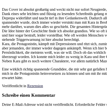
Das Cover ist absolut großartig und weckt nicht nur sofort Neugierde,
Dank eines sehr leichten und flüssig zu lesenden Schreibstils gelang m
Deprepa widerfährt und taucht tief in ihre Gedankenwelt. Dadurch 
spannender wurde, doch immer wieder versinkt man mit Kara in Beob
mehr darüber, warum dies alles so geschieht. Die gesamten Hintergrü
Die Idee hinter der Geschichte finde ich absolut grandios. Wie so of
und hier sogar bestraft, leider vorstellbar. Wie oft werden Menschen
stehende Triggerwarnung ist hier absolut berechtigt.
Kara, die Protagonistin, kämpft mit Depressionen und ritzt sich, zumi
aber jemanden, der immer wieder dagegen ankämpft. Wenn ich hier begin
Persönlichkeit, die meistens weiß, was sie will. Doch ob das wirklich e
überzeugt worden. Ich konnte mich leider zu wenig in Kara und ihre G
Neben Kara gibt es noch weitere Charaktere, vor allem natürlich Maz
Eine wirklich richtig spannende Grundidee, die mir sehr gut gefallen
mich in die Protagonistin heinversetzen zu können und um mit ihr mi
erwartet hätte.
Veröffentlicht in
Rezension
Schreibe einen Kommentar
Deine E-Mail-Adresse wird nicht veröffentlicht.
Erforderliche Felder 