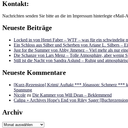
Kontakt:
Nachrichten senden Sie bitte an die im Impressum hinterlegte eMail-A
Neueste Beiträge
Locked in von Henri Faber – WTF – was für ein schwindelig m
Ein Schloss aus Silber und Scherben von Ariane L. Silbers – E
Just for the Summer von Abby Jimenez – Viel mehr als nur e
Die Schanze von Lars Menz – Tolle Atmosphäre, aber wenig 
Still ist die Nacht von Sandra Aslund – Ruhig und atmosphäris
Neueste Kommentare
[Kurz-Rezension] Krimi/ Auftakt *** Jónasson: Schmerz ***
Spannung
Nicole
zu
Die Kammer von Will Dean – Beklemmend
Calipa » Archives Hope's End von Riley Sager [Buchrezension]
Archiv
Archiv