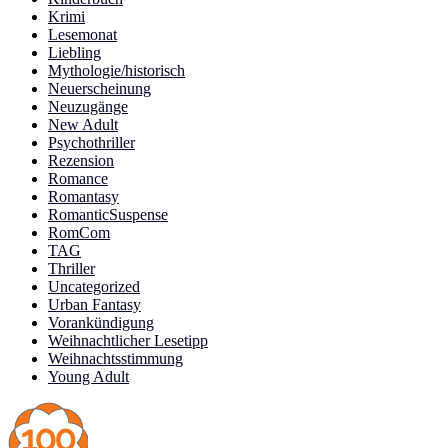
Krimi
Lesemonat
Liebling
Mythologie/historisch
Neuerscheinung
Neuzugänge
New Adult
Psychothriller
Rezension
Romance
Romantasy
RomanticSuspense
RomCom
TAG
Thriller
Uncategorized
Urban Fantasy
Vorankündigung
Weihnachtlicher Lesetipp
Weihnachtsstimmung
Young Adult