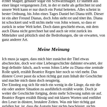
echter Magier, genauer sogar ein Schwarzmagier. Er stammt aus
einer längst vergangenen Zeit, in der er mehr als gefürchtet ist und
unsere Welt kann er nur durch ein Portal betreten. Alles scheint in
bester Ordnung, bis John eines Tages Daniel bei Diana trifft. Dieser
ist ein alter Freund Dianas, doch John sieht rot und tötet ihn. Diana
ist schockiert und will nichts mehr von John wissen, so dass er
zurück in seine Welt kehrt. Doch dann geschieht etwas, mit dem
auch Diana nicht gerechnet hat und auch sie reist zurück ins
Mittelalter und plötzlich sind die Bedrohungen, die sie erwarten, von
ganz anderer Art.
Meine Meinung
Ich muss ja sagen, dass mich hier zunächst der Titel etwas
abschreckte, doch wer eine Liebesgeschichte dahinter erwartet, der
liegt definitiv falsch, auch wenn Johns Liebe zu Diana eine zentrale
Rolle spielt, erzählt Beatrice Regen hier noch so viel mehr. Das
düstere Cover passt da schon richtig gut zum Inhalt der Geschichte
und machte mich dann doch neugierig.
Der Einstieg zog sich für mich ein wenig in die Länge, da mir die
ein oder andere Situation zu ausführlich erzählt wurde. Doch je
weiter die Geschichte fortging, desto mehr Schwung nahm sie auf.
Beatrice Regen erzählt flüssig und mit klaren Worten und entführt
den Leser in düstere, brutalere Zeiten. Was mir hier richtig gut
gefallen hat, ist, dass die Autorin hier nichts beschönigt, nichts