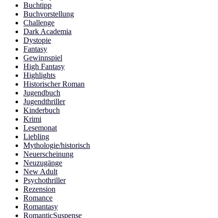
Buchtipp
Buchvorstellung
Challenge
Dark Academia
Dystopie
Fantasy
Gewinnspiel
High Fantasy
Highlights
Historischer Roman
Jugendbuch
Jugendthriller
Kinderbuch
Krimi
Lesemonat
Liebling
Mythologie/historisch
Neuerscheinung
Neuzugänge
New Adult
Psychothriller
Rezension
Romance
Romantasy
RomanticSuspense