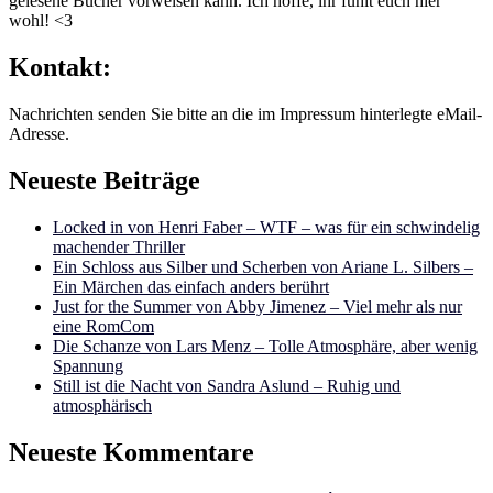
gelesene Bücher vorweisen kann. Ich hoffe, ihr fühlt euch hier
wohl! <3
Kontakt:
Nachrichten senden Sie bitte an die im Impressum hinterlegte eMail-
Adresse.
Neueste Beiträge
Locked in von Henri Faber – WTF – was für ein schwindelig
machender Thriller
Ein Schloss aus Silber und Scherben von Ariane L. Silbers –
Ein Märchen das einfach anders berührt
Just for the Summer von Abby Jimenez – Viel mehr als nur
eine RomCom
Die Schanze von Lars Menz – Tolle Atmosphäre, aber wenig
Spannung
Still ist die Nacht von Sandra Aslund – Ruhig und
atmosphärisch
Neueste Kommentare