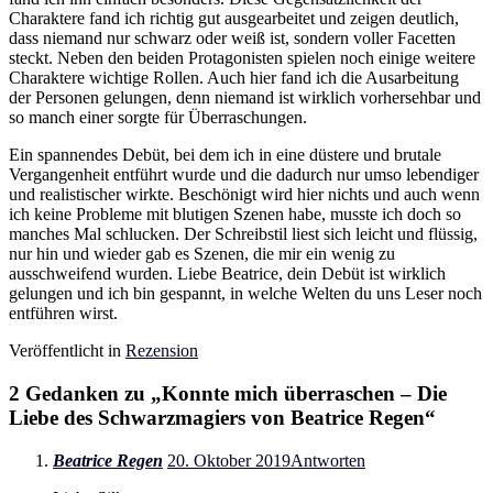
Charaktere fand ich richtig gut ausgearbeitet und zeigen deutlich,
dass niemand nur schwarz oder weiß ist, sondern voller Facetten
steckt. Neben den beiden Protagonisten spielen noch einige weitere
Charaktere wichtige Rollen. Auch hier fand ich die Ausarbeitung
der Personen gelungen, denn niemand ist wirklich vorhersehbar und
so manch einer sorgte für Überraschungen.
Ein spannendes Debüt, bei dem ich in eine düstere und brutale
Vergangenheit entführt wurde und die dadurch nur umso lebendiger
und realistischer wirkte. Beschönigt wird hier nichts und auch wenn
ich keine Probleme mit blutigen Szenen habe, musste ich doch so
manches Mal schlucken. Der Schreibstil liest sich leicht und flüssig,
nur hin und wieder gab es Szenen, die mir ein wenig zu
ausschweifend wurden. Liebe Beatrice, dein Debüt ist wirklich
gelungen und ich bin gespannt, in welche Welten du uns Leser noch
entführen wirst.
Veröffentlicht in
Rezension
2 Gedanken zu „
Konnte mich überraschen – Die
Liebe des Schwarzmagiers von Beatrice Regen
“
Beatrice Regen
20. Oktober 2019
Antworten