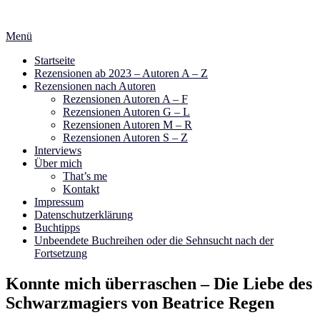
Zum
Inhalt
Menü
springen
Startseite
Rezensionen ab 2023 – Autoren A – Z
Rezensionen nach Autoren
Rezensionen Autoren A – F
Rezensionen Autoren G – L
Rezensionen Autoren M – R
Rezensionen Autoren S – Z
Interviews
Über mich
That’s me
Kontakt
Impressum
Datenschutzerklärung
Buchtipps
Unbeendete Buchreihen oder die Sehnsucht nach der
Fortsetzung
Konnte mich überraschen – Die Liebe des
Schwarzmagiers von Beatrice Regen