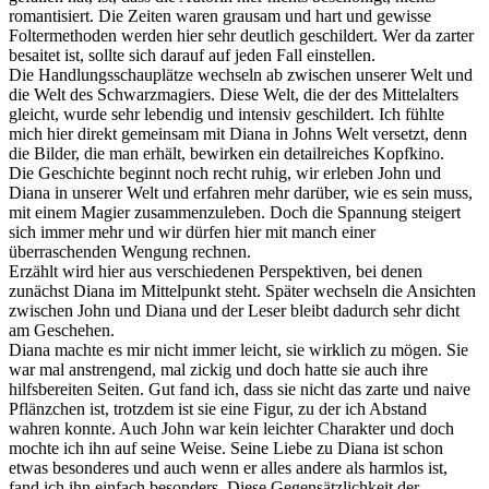
romantisiert. Die Zeiten waren grausam und hart und gewisse
Foltermethoden werden hier sehr deutlich geschildert. Wer da zarter
besaitet ist, sollte sich darauf auf jeden Fall einstellen.
Die Handlungsschauplätze wechseln ab zwischen unserer Welt und
die Welt des Schwarzmagiers. Diese Welt, die der des Mittelalters
gleicht, wurde sehr lebendig und intensiv geschildert. Ich fühlte
mich hier direkt gemeinsam mit Diana in Johns Welt versetzt, denn
die Bilder, die man erhält, bewirken ein detailreiches Kopfkino.
Die Geschichte beginnt noch recht ruhig, wir erleben John und
Diana in unserer Welt und erfahren mehr darüber, wie es sein muss,
mit einem Magier zusammenzuleben. Doch die Spannung steigert
sich immer mehr und wir dürfen hier mit manch einer
überraschenden Wengung rechnen.
Erzählt wird hier aus verschiedenen Perspektiven, bei denen
zunächst Diana im Mittelpunkt steht. Später wechseln die Ansichten
zwischen John und Diana und der Leser bleibt dadurch sehr dicht
am Geschehen.
Diana machte es mir nicht immer leicht, sie wirklich zu mögen. Sie
war mal anstrengend, mal zickig und doch hatte sie auch ihre
hilfsbereiten Seiten. Gut fand ich, dass sie nicht das zarte und naive
Pflänzchen ist, trotzdem ist sie eine Figur, zu der ich Abstand
wahren konnte. Auch John war kein leichter Charakter und doch
mochte ich ihn auf seine Weise. Seine Liebe zu Diana ist schon
etwas besonderes und auch wenn er alles andere als harmlos ist,
fand ich ihn einfach besonders. Diese Gegensätzlichkeit der