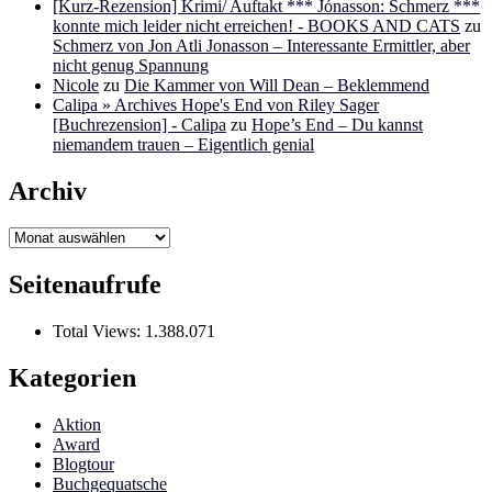
[Kurz-Rezension] Krimi/ Auftakt *** Jónasson: Schmerz ***
konnte mich leider nicht erreichen! - BOOKS AND CATS
zu
Schmerz von Jon Atli Jonasson – Interessante Ermittler, aber
nicht genug Spannung
Nicole
zu
Die Kammer von Will Dean – Beklemmend
Calipa » Archives Hope's End von Riley Sager
[Buchrezension] - Calipa
zu
Hope’s End – Du kannst
niemandem trauen – Eigentlich genial
Archiv
Archiv
Seitenaufrufe
Total Views:
1.388.071
Kategorien
Aktion
Award
Blogtour
Buchgequatsche