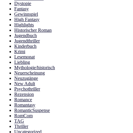
Dystopie
Fantasy
Gewinnspiel
High Fantasy
Highlights
Historischer Roman
Jugendbuch
Jugendthriller
Kinderbuch
Krimi
Lesemonat
Liebling
Mythologie/historisch
Neuerscheinung
Neuzugänge
New Adult
Psychothriller
Rezension
Romance
Romantasy
RomanticSuspense
RomCom
TAG
Thriller
Uncategorized