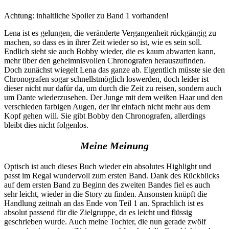
Achtung: inhaltliche Spoiler zu Band 1 vorhanden!
Lena ist es gelungen, die veränderte Vergangenheit rückgängig zu
machen, so dass es in ihrer Zeit wieder so ist, wie es sein soll.
Endlich sieht sie auch Bobby wieder, die es kaum abwarten kann,
mehr über den geheimnisvollen Chronografen herauszufinden.
Doch zunächst wiegelt Lena das ganze ab. Eigentlich müsste sie den
Chronografen sogar schnellstmöglich loswerden, doch leider ist
dieser nicht nur dafür da, um durch die Zeit zu reisen, sondern auch
um Dante wiederzusehen. Der Junge mit dem weißen Haar und den
verschieden farbigen Augen, der ihr einfach nicht mehr aus dem
Kopf gehen will. Sie gibt Bobby den Chronografen, allerdings
bleibt dies nicht folgenlos.
Meine Meinung
Optisch ist auch dieses Buch wieder ein absolutes Highlight und
passt im Regal wundervoll zum ersten Band. Dank des Rückblicks
auf dem ersten Band zu Beginn des zweiten Bandes fiel es auch
sehr leicht, wieder in die Story zu finden. Ansonsten knüpft die
Handlung zeitnah an das Ende von Teil 1 an. Sprachlich ist es
absolut passend für die Zielgruppe, da es leicht und flüssig
geschrieben wurde. Auch meine Tochter, die nun gerade zwölf