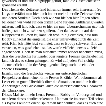
geworden ist und zur Zielgruppe gehört, fand die Geschichte sehr
spannend erzählt.
Das Thema der Zeitreise fand ich schon immer sehr interessant. So
langsam erfährt man hier auch immer mehr über die Zeitreisenden
und deren Struktur. Doch nach wie vor bleiben hier Fragen offen,
bei denen wir wohl auf den dritten Band für eine Aufklärung warten
müssen. Toll fand ich, dass es hier ein paar Überraschungen gab. Ich
hoffe, jetzt nicht zu sehr zu spoilern, aber da das schon auf dem
Klappentext zu lesen ist, kann ich wohl ruhig erzählen, dass nun
Bobby zunächst diejenige ist, die eher unfreiwillig durch die Zeit
reist. Klar, ich hätte jetzt vermutet, dass es Bobby schwerer fällt, zu
verstehen, was geschehen ist, das wurde vielleicht etwas zu leicht
abgehandelt. Doch da man hier auch immer wieder bedenken muss,
dass die Geschichte für Kinder oder jüngere Teenies geschrieben ist,
fand ich das so schon gelungen. Es wird auf jeden Fall richtig
abenteuerlich und in der Vergangenheit liegt auch die ein oder
andere Erklärung.
Erzählt wird die Geschichte wieder aus unterschiedlichen
Perspektiven durch einen dritte Person Erzähler. Wir bekommen als
Leser einen guten Überblick über die Situationen und durch die
Änderungen der Blickwinkel auch die unterschiedlichen Gedanken
der Charaktere.
Dieses Mal steht mehr Lenas Freundin Bobby im Vordergrund und
man lernt dieses deutlicher kennen. Hat man sie im ersten Teil schon
als loyale Freundin erlebt, spürt man hier deutlich, dass es auch eine