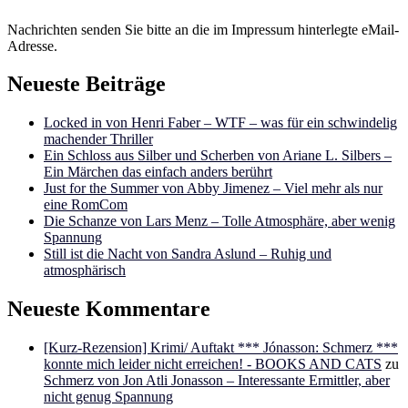
Nachrichten senden Sie bitte an die im Impressum hinterlegte eMail-
Adresse.
Neueste Beiträge
Locked in von Henri Faber – WTF – was für ein schwindelig
machender Thriller
Ein Schloss aus Silber und Scherben von Ariane L. Silbers –
Ein Märchen das einfach anders berührt
Just for the Summer von Abby Jimenez – Viel mehr als nur
eine RomCom
Die Schanze von Lars Menz – Tolle Atmosphäre, aber wenig
Spannung
Still ist die Nacht von Sandra Aslund – Ruhig und
atmosphärisch
Neueste Kommentare
[Kurz-Rezension] Krimi/ Auftakt *** Jónasson: Schmerz ***
konnte mich leider nicht erreichen! - BOOKS AND CATS
zu
Schmerz von Jon Atli Jonasson – Interessante Ermittler, aber
nicht genug Spannung