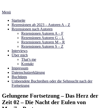
Zum
Inhalt
Menü
springen
Startseite
Rezensionen ab 2023 – Autoren A – Z
Rezensionen nach Autoren
Rezensionen Autoren A – F
Rezensionen Autoren G – L
Rezensionen Autoren M – R
Rezensionen Autoren S – Z
Interviews
Über mich
That’s me
Kontakt
Impressum
Datenschutzerklärung
Buchtipps
Unbeendete Buchreihen oder die Sehnsucht nach der
Fortsetzung
Gelungene Fortsetzung – Das Herz der
Zeit 02 – Die Nacht der Eulen von