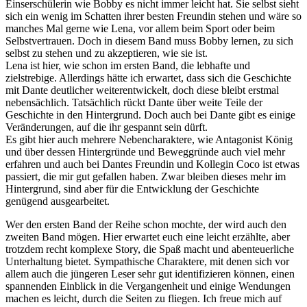
Einserschülerin wie Bobby es nicht immer leicht hat. Sie selbst sieht
sich ein wenig im Schatten ihrer besten Freundin stehen und wäre so
manches Mal gerne wie Lena, vor allem beim Sport oder beim
Selbstvertrauen. Doch in diesem Band muss Bobby lernen, zu sich
selbst zu stehen und zu akzeptieren, wie sie ist.
Lena ist hier, wie schon im ersten Band, die lebhafte und
zielstrebige. Allerdings hätte ich erwartet, dass sich die Geschichte
mit Dante deutlicher weiterentwickelt, doch diese bleibt erstmal
nebensächlich. Tatsächlich rückt Dante über weite Teile der
Geschichte in den Hintergrund. Doch auch bei Dante gibt es einige
Veränderungen, auf die ihr gespannt sein dürft.
Es gibt hier auch mehrere Nebencharaktere, wie Antagonist König
und über dessen Hintergründe und Beweggründe auch viel mehr
erfahren und auch bei Dantes Freundin und Kollegin Coco ist etwas
passiert, die mir gut gefallen haben. Zwar bleiben dieses mehr im
Hintergrund, sind aber für die Entwicklung der Geschichte
genügend ausgearbeitet.
Wer den ersten Band der Reihe schon mochte, der wird auch den
zweiten Band mögen. Hier erwartet euch eine leicht erzählte, aber
trotzdem recht komplexe Story, die Spaß macht und abenteuerliche
Unterhaltung bietet. Sympathische Charaktere, mit denen sich vor
allem auch die jüngeren Leser sehr gut identifizieren können, einen
spannenden Einblick in die Vergangenheit und einige Wendungen
machen es leicht, durch die Seiten zu fliegen. Ich freue mich auf