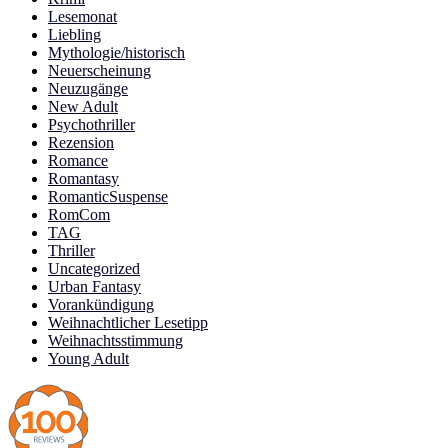
Lesemonat
Liebling
Mythologie/historisch
Neuerscheinung
Neuzugänge
New Adult
Psychothriller
Rezension
Romance
Romantasy
RomanticSuspense
RomCom
TAG
Thriller
Uncategorized
Urban Fantasy
Vorankündigung
Weihnachtlicher Lesetipp
Weihnachtsstimmung
Young Adult