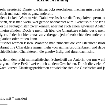
sehr neugierig. Dinge, die hinterrücks geschehen, machen misstrauisc
einfach mal nach etwas ganz anderem.
ählens ist kein Wort zu viel. Dabei wechselt sie die Perspektiven perma
chst zu, dass man weiß, wer gerade beobachtet wird. Genauso fühlte ich
ei die Protagonisten zwar kennen, aber hat auch einen gewissen Absta
hineinzufinden. Doch je mehr ich über die Charaktere erfuhr, desto me
igern. Jeder hat hier etwas zu verbergen, jeder beobachtet den anderen
glauben oder trauen kann.
auischer werden lassen. Während man zunächst die vor Eifersucht strot
nbrant ihre Charaktere immer mehr von sich selbst offenbaren und dabei 
chiedlichsten Charakteren, die glaubwürdig und durchdacht sind.
, denn den recht minimalistischen Schreibstil der Autorin, der nur we
st genau diese Erzählweise auch zu dem Geschehen. Durch die vielen 
. Nach kurzen Einstiesgsproblemen entwickelte sich die Geschichte auf
sind mit
*
markiert