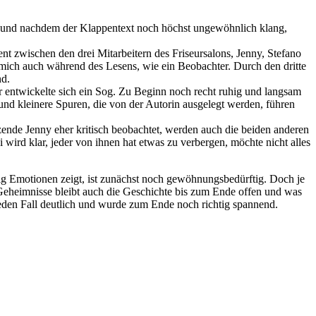
h und nachdem der Klappentext noch höchst ungewöhnlich klang,
nent zwischen den drei Mitarbeitern des Friseursalons, Jenny, Stefano
 mich auch während des Lesens, wie ein Beobachter. Durch den dritte
nd.
hr entwickelte sich ein Sog. Zu Beginn noch recht ruhig und langsam
 und kleinere Spuren, die von der Autorin ausgelegt werden, führen
zende Jenny eher kritisch beobachtet, werden auch die beiden anderen
wird klar, jeder von ihnen hat etwas zu verbergen, möchte nicht alles
nig Emotionen zeigt, ist zunächst noch gewöhnungsbedürftig. Doch je
Geheimnisse bleibt auch die Geschichte bis zum Ende offen und was
 jeden Fall deutlich und wurde zum Ende noch richtig spannend.