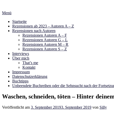
Zum
Inhalt
Menü
springen
Startseite
Rezensionen ab 2023 – Autoren A – Z
Rezensionen nach Autoren
Rezensionen Autoren A – F
Rezensionen Autoren G – L
Rezensionen Autoren M – R
Rezensionen Autoren S – Z
Interviews
Über mich
That’s me
Kontakt
Impressum
Datenschutzerklärung
Buchtipps
Unbeendete Buchreihen oder die Sehnsucht nach der Fortsetzu
Waschen, schneiden, töten – Hinter deine
Veröffentlicht am
3. September 2019
3. September 2019
von
Silly