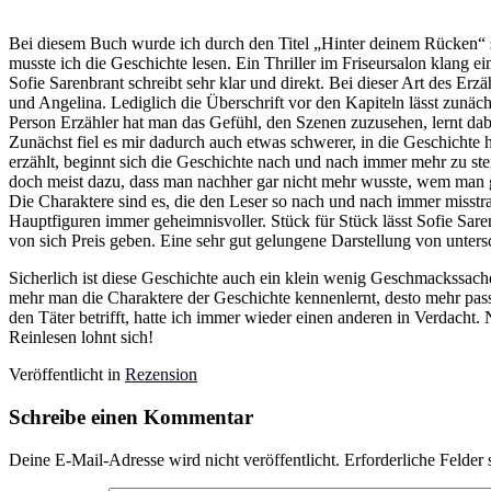
Bei diesem Buch wurde ich durch den Titel „Hinter deinem Rücken“ 
musste ich die Geschichte lesen. Ein Thriller im Friseursalon klang 
Sofie Sarenbrant schreibt sehr klar und direkt. Bei dieser Art des Erz
und Angelina. Lediglich die Überschrift vor den Kapiteln lässt zunä
Person Erzähler hat man das Gefühl, den Szenen zuzusehen, lernt dab
Zunächst fiel es mir dadurch auch etwas schwerer, in die Geschichte 
erzählt, beginnt sich die Geschichte nach und nach immer mehr zu ste
doch meist dazu, dass man nachher gar nicht mehr wusste, wem man 
Die Charaktere sind es, die den Leser so nach und nach immer misstr
Hauptfiguren immer geheimnisvoller. Stück für Stück lässt Sofie Sare
von sich Preis geben. Eine sehr gut gelungene Darstellung von unters
Sicherlich ist diese Geschichte auch ein klein wenig Geschmackssache
mehr man die Charaktere der Geschichte kennenlernt, desto mehr pas
den Täter betrifft, hatte ich immer wieder einen anderen in Verdacht
Reinlesen lohnt sich!
Veröffentlicht in
Rezension
Schreibe einen Kommentar
Deine E-Mail-Adresse wird nicht veröffentlicht.
Erforderliche Felder 