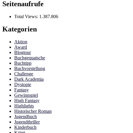
Seitenaufrufe
Total Views:
1.387.806
Kategorien
Aktion
Award
Blogtour
Buchgequatsche
Buchtipp
Buchvorstellung
Challenge
Dark Academia
Dystopie
Fantasy
Gewinnspiel
High Fantasy
Highlights
Historischer Roman
Jugendbuch
Jugendthriller
Kinderbuch
Krimi