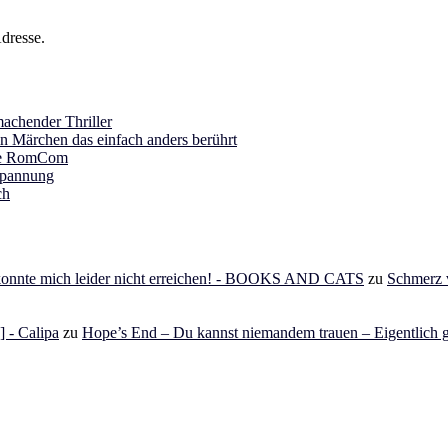
dresse.
achender Thriller
in Märchen das einfach anders berührt
ine RomCom
Spannung
ch
 konnte mich leider nicht erreichen! - BOOKS AND CATS
zu
Schmerz v
 - Calipa
zu
Hope’s End – Du kannst niemandem trauen – Eigentlich g