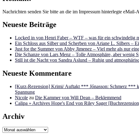
Nachrichten senden Sie bitte an die im Impressum hinterlegte eMail-A
Neueste Beiträge
Locked in von Henri Faber – WTF – was für ein schwindelig m
Ein Schloss aus Silber und Scherben von Ariane L. Silbers – E
Just for the Summer von Abby Jimenez – Viel mehr als nur e
Die Schanze von Lars Menz – Tolle Atmosphäre, aber wenig 
Still ist die Nacht von Sandra Aslund – Ruhig und atmosphäris
Neueste Kommentare
[Kurz-Rezension] Krimi/ Auftakt *** Jónasson: Schmerz ***
Spannung
Nicole
zu
Die Kammer von Will Dean – Beklemmend
Calipa » Archives Hope's End von Riley Sager [Buchrezension]
Archiv
Archiv