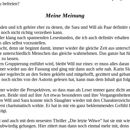
u befreien?
Meine Meinung
nden und ich gehöre eher zu denen, die Sara und Will als Paar definit
noch nicht richtig verzeihen kann.
er klang nach spannenden Lesestunden, die ich auch definitiv erhalten 
alles selbst vorzustellen.
scht, denn sie beginnt damit, immer wieder die gleiche Zeit aus unters
e unterschiedlich Menschen das gleiche wahrnehmen. Das ganze hat für
 zu lassen.
n Gruppierung entführt wird, bleibt Will nur eines: er muss alles da
r wieder aus der Fassung und ging mir dann auch sehr nah. Karin Slaug
er regelrecht an den Seiten geklebt und mitgehofft, gezittert und geba
 noch nichts von der Autorin gelesen hat, kann man dem Inhalt gut folg
er wieder die Perspektiven, so dass man als Leser immer ganz dicht am 
en. Beide sind auf ihre Art etwas besonderes und ihre Vergangenheiten n
ben Will und Sara konnte mich Slaughter wieder mit den Charakterzeich
rst charismatisch wirkte. Er hat in mir ein ganz beklemmendes Gefühl h
lgt.
ht und auch mit dem neuesten Thriller „Die letzte Witwe“ hat sie mir w
laubwürdig gelungen. Hier zittert man dann noch einmal mehr mit, denn 