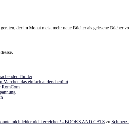
s geraten, der im Monat meist mehr neue Bücher als gelesene Bücher vor
dresse.
achender Thriller
in Märchen das einfach anders berührt
ine RomCom
Spannung
ch
 konnte mich leider nicht erreichen! - BOOKS AND CATS
zu
Schmerz v