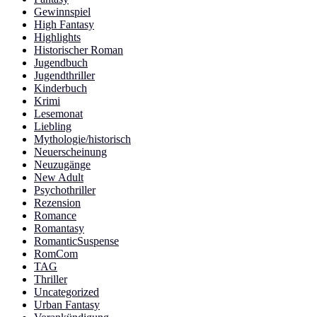
Gewinnspiel
High Fantasy
Highlights
Historischer Roman
Jugendbuch
Jugendthriller
Kinderbuch
Krimi
Lesemonat
Liebling
Mythologie/historisch
Neuerscheinung
Neuzugänge
New Adult
Psychothriller
Rezension
Romance
Romantasy
RomanticSuspense
RomCom
TAG
Thriller
Uncategorized
Urban Fantasy