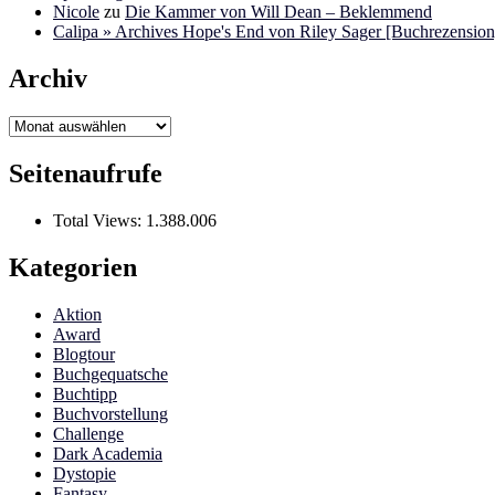
Nicole
zu
Die Kammer von Will Dean – Beklemmend
Calipa » Archives Hope's End von Riley Sager [Buchrezension]
Archiv
Archiv
Seitenaufrufe
Total Views:
1.388.006
Kategorien
Aktion
Award
Blogtour
Buchgequatsche
Buchtipp
Buchvorstellung
Challenge
Dark Academia
Dystopie
Fantasy