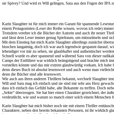
sie Spivey? Und wird es Will gelingen, Sara aus den Fngen der IPA z
Karin Slaughter ist für mich immer ein Garant für spannende Lesestu
einem Protagonisten (Leser der Reihe wissen, wovon ich rede) immer 
Trotzdem verehre ich die Bücher der Autorin und auch ihr neuer Thrill
und lässt dem Leser immer genug Spielraum, um mitzurätseln und sich 
Mit dem Einstieg hat mich Karin Slaughter allerdings zunächst überra
bisschen langatmig, doch ich war auch irgendwie gespannt darauf, wi
lebendiger vor mir zu sehen, sie glaubhafter und authentischer werden
Schnell wurde es aber spannend und während Sara von dieser radikale
Camps der Entführer war wirklich beängstigend und brachte mich imme
vorstellen könnte und das mir extrem glaubwürdig vorkam. Ich habe hi
denn dieses Buch ist absolut lesenswert und auch wenn man vielleicht
denn die Bücher sind alle lesenswert.
Wie auch aus ihren anderen Thrillern bekannt, wechselt Slaughter imm
Will und Sara mag ich einfach und sie sind mir sehr ans Herz gewachs
dass ich einfach das Gefühl habe, alte Bekannte zu treffen. Doch ne
„Sekte“ überzeugen. Sie hat hier einen Charakter gezeichnet, der äuße
verdeutlicht, wie und warum so manch einer solch einem Menschen fo
Karin Slaughter hat mich bisher noch nie mit einem Thriller enttäusc
Charaktere, neben den bereits bekannten Personen, ist ihr wirklich g