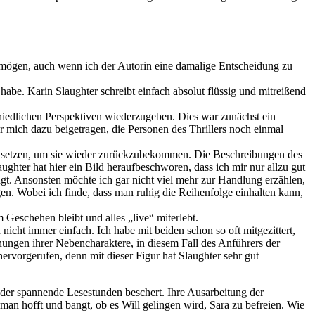
iv mögen, auch wenn ich der Autorin eine damalige Entscheidung zu
habe. Karin Slaughter schreibt einfach absolut flüssig und mitreißend
chiedlichen Perspektiven wiederzugeben. Dies war zunächst ein
 mich dazu beigetragen, die Personen des Thrillers noch einmal
ran setzen, um sie wieder zurückzubekommen. Die Beschreibungen des
hter hat hier ein Bild heraufbeschworen, dass ich mir nur allzu gut
ngt. Ansonsten möchte ich gar nicht viel mehr zur Handlung erzählen,
en. Wobei ich finde, dass man ruhig die Reihenfolge einhalten kann,
Geschehen bleibt und alles „live“ miterlebt.
icht immer einfach. Ich habe mit beiden schon so oft mitgezittert,
nungen ihrer Nebencharaktere, in diesem Fall des Anführers der
ervorgerufen, denn mit dieser Figur hat Slaughter sehr gut
ieder spannende Lesestunden beschert. Ihre Ausarbeitung der
man hofft und bangt, ob es Will gelingen wird, Sara zu befreien. Wie