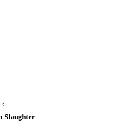
ng
n Slaughter