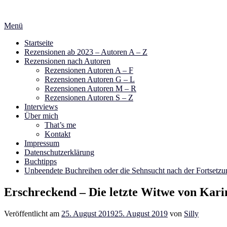
Zum
Inhalt
Menü
springen
Startseite
Rezensionen ab 2023 – Autoren A – Z
Rezensionen nach Autoren
Rezensionen Autoren A – F
Rezensionen Autoren G – L
Rezensionen Autoren M – R
Rezensionen Autoren S – Z
Interviews
Über mich
That’s me
Kontakt
Impressum
Datenschutzerklärung
Buchtipps
Unbeendete Buchreihen oder die Sehnsucht nach der Fortsetzu
Erschreckend – Die letzte Witwe von Kari
Veröffentlicht am
25. August 2019
25. August 2019
von
Silly