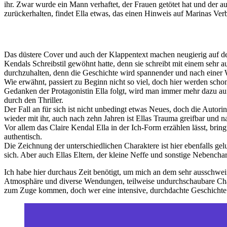
ihr. Zwar wurde ein Mann verhaftet, der Frauen getötet hat und der a
zurückerhalten, findet Ella etwas, das einen Hinweis auf Marinas Verb
Das düstere Cover und auch der Klappentext machen neugierig auf den 
Kendals Schreibstil gewöhnt hatte, denn sie schreibt mit einem sehr a
durchzuhalten, denn die Geschichte wird spannender und nach einer W
Wie erwähnt, passiert zu Beginn nicht so viel, doch hier werden sch
Gedanken der Protagonistin Ella folgt, wird man immer mehr dazu auf
durch den Thriller.
Der Fall an für sich ist nicht unbedingt etwas Neues, doch die Autori
wieder mit ihr, auch nach zehn Jahren ist Ellas Trauma greifbar und n
Vor allem das Claire Kendal Ella in der Ich-Form erzählen lässt, bri
authentisch.
Die Zeichnung der unterschiedlichen Charaktere ist hier ebenfalls gelu
sich. Aber auch Ellas Eltern, der kleine Neffe und sonstige Nebencha
Ich habe hier durchaus Zeit benötigt, um mich an dem sehr ausschwei
Atmosphäre und diverse Wendungen, teilweise undurchschaubare Charak
zum Zuge kommen, doch wer eine intensive, durchdachte Geschichte m