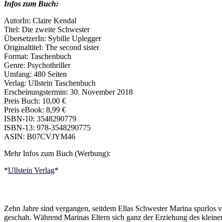
Infos zum Buch:
AutorIn: Claire Kendal
Titel: Die zweite Schwester
ÜbersetzerIn: Sybille Uplegger
Originaltitel: The second sister
Format: Taschenbuch
Genre: Psychothriller
Umfang: 480 Seiten
Verlag: Ullstein Taschenbuch
Erscheinungstermin: 30. November 2018
Preis Buch: 10,00 €
Preis eBook: 8,99 €
ISBN-10: 3548290779
ISBN-13: 978-3548290775
ASIN: B07CVJYM46
Mehr Infos zum Buch (Werbung):
*
Ullstein Verlag
*
Zehn Jahre sind vergangen, seitdem Ellas Schwester Marina spurlos 
geschah. Während Marinas Eltern sich ganz der Erziehung des kleinen L