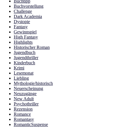
Buchtipp
Buchvorstellung
Challenge
Dark Academia
Dystopie
Fantasy
Gewinnspiel
High Fantasy
Highlights
Historischer Roman
Jugendbuch
Jugendthriller
Kinderbuch
Krimi
Lesemonat
Liebling
Mythologie/historisch
Neuerscheinung
Neuzugänge
New Adult
Psychothriller
Rezension
Romance
Romantasy
RomanticSuspense