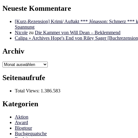
Neueste Kommentare
[Kurz-Rezension] Krimi/ Auftakt *** Jónasson: Schmerz ***
Spannung
Nicole
zu
Die Kammer von Will Dean – Beklemmend
Calipa » Archives Hope's End von Riley Sager [Buchrezension]
Archiv
Archiv
Seitenaufrufe
Total Views:
1.386.583
Kategorien
Aktion
Award
Blogtour
Buchgequatsche