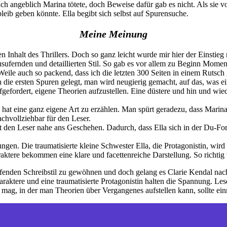
uch angeblich Marina tötete, doch Beweise dafür gab es nicht. Als sie 
leib geben könnte. Ella begibt sich selbst auf Spurensuche.
Meine Meinung
Inhalt des Thrillers. Doch so ganz leicht wurde mir hier der Einstieg 
usufernden und detaillierten Stil. So gab es vor allem zu Beginn Momen
eile auch so packend, dass ich die letzten 300 Seiten in einem Rutsch 
on die ersten Spuren gelegt, man wird neugierig gemacht, auf das, was
gefordert, eigene Theorien aufzustellen. Eine düstere und hin und wie
n hat eine ganz eigene Art zu erzählen. Man spürt geradezu, dass Marina
achvollziehbar für den Leser.
ngt den Leser nahe ans Geschehen. Dadurch, dass Ella sich in der Du-F
ngen. Die traumatisierte kleine Schwester Ella, die Protagonistin, wird 
raktere bekommen eine klare und facettenreiche Darstellung. So richtig
fenden Schreibstil zu gewöhnen und doch gelang es Clarie Kendal nach
tere und eine traumatisierte Protagonistin halten die Spannung. Leser
ag, in der man Theorien über Vergangenes aufstellen kann, sollte ein