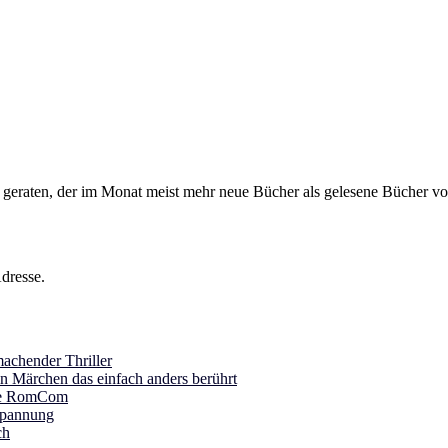
s geraten, der im Monat meist mehr neue Bücher als gelesene Bücher vor
dresse.
achender Thriller
in Märchen das einfach anders berührt
ine RomCom
Spannung
ch