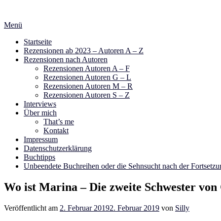
Zum
Inhalt
Menü
springen
Startseite
Rezensionen ab 2023 – Autoren A – Z
Rezensionen nach Autoren
Rezensionen Autoren A – F
Rezensionen Autoren G – L
Rezensionen Autoren M – R
Rezensionen Autoren S – Z
Interviews
Über mich
That’s me
Kontakt
Impressum
Datenschutzerklärung
Buchtipps
Unbeendete Buchreihen oder die Sehnsucht nach der Fortsetzu
Wo ist Marina – Die zweite Schwester von
Veröffentlicht am
2. Februar 2019
2. Februar 2019
von
Silly