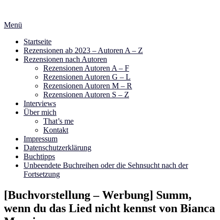
Zum
Inhalt
Menü
springen
Startseite
Rezensionen ab 2023 – Autoren A – Z
Rezensionen nach Autoren
Rezensionen Autoren A – F
Rezensionen Autoren G – L
Rezensionen Autoren M – R
Rezensionen Autoren S – Z
Interviews
Über mich
That’s me
Kontakt
Impressum
Datenschutzerklärung
Buchtipps
Unbeendete Buchreihen oder die Sehnsucht nach der
Fortsetzung
[Buchvorstellung – Werbung] Summ,
wenn du das Lied nicht kennst von Bianca