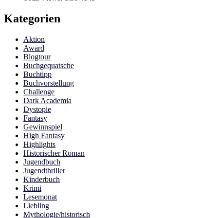
Kategorien
Aktion
Award
Blogtour
Buchgequatsche
Buchtipp
Buchvorstellung
Challenge
Dark Academia
Dystopie
Fantasy
Gewinnspiel
High Fantasy
Highlights
Historischer Roman
Jugendbuch
Jugendthriller
Kinderbuch
Krimi
Lesemonat
Liebling
Mythologie/historisch