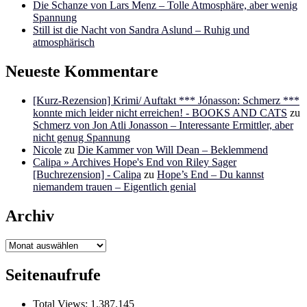
Die Schanze von Lars Menz – Tolle Atmosphäre, aber wenig
Spannung
Still ist die Nacht von Sandra Aslund – Ruhig und
atmosphärisch
Neueste Kommentare
[Kurz-Rezension] Krimi/ Auftakt *** Jónasson: Schmerz ***
konnte mich leider nicht erreichen! - BOOKS AND CATS
zu
Schmerz von Jon Atli Jonasson – Interessante Ermittler, aber
nicht genug Spannung
Nicole
zu
Die Kammer von Will Dean – Beklemmend
Calipa » Archives Hope's End von Riley Sager
[Buchrezension] - Calipa
zu
Hope’s End – Du kannst
niemandem trauen – Eigentlich genial
Archiv
Archiv
Seitenaufrufe
Total Views:
1.387.145