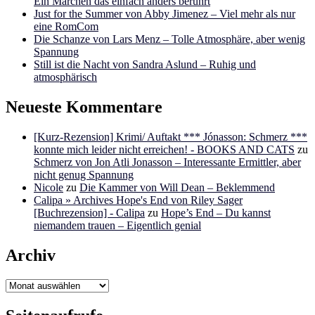
Ein Märchen das einfach anders berührt
Just for the Summer von Abby Jimenez – Viel mehr als nur
eine RomCom
Die Schanze von Lars Menz – Tolle Atmosphäre, aber wenig
Spannung
Still ist die Nacht von Sandra Aslund – Ruhig und
atmosphärisch
Neueste Kommentare
[Kurz-Rezension] Krimi/ Auftakt *** Jónasson: Schmerz ***
konnte mich leider nicht erreichen! - BOOKS AND CATS
zu
Schmerz von Jon Atli Jonasson – Interessante Ermittler, aber
nicht genug Spannung
Nicole
zu
Die Kammer von Will Dean – Beklemmend
Calipa » Archives Hope's End von Riley Sager
[Buchrezension] - Calipa
zu
Hope’s End – Du kannst
niemandem trauen – Eigentlich genial
Archiv
Archiv