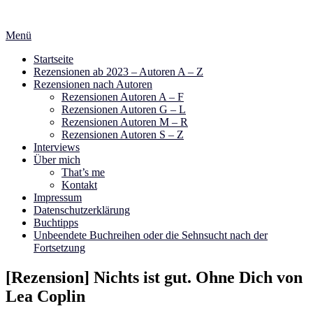
Zum
Inhalt
Menü
springen
Startseite
Rezensionen ab 2023 – Autoren A – Z
Rezensionen nach Autoren
Rezensionen Autoren A – F
Rezensionen Autoren G – L
Rezensionen Autoren M – R
Rezensionen Autoren S – Z
Interviews
Über mich
That’s me
Kontakt
Impressum
Datenschutzerklärung
Buchtipps
Unbeendete Buchreihen oder die Sehnsucht nach der
Fortsetzung
[Rezension] Nichts ist gut. Ohne Dich von
Lea Coplin