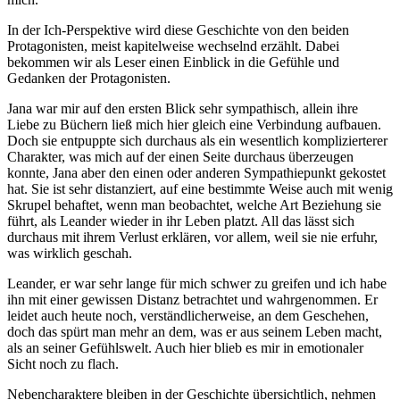
In der Ich-Perspektive wird diese Geschichte von den beiden
Protagonisten, meist kapitelweise wechselnd erzählt. Dabei
bekommen wir als Leser einen Einblick in die Gefühle und
Gedanken der Protagonisten.
Jana war mir auf den ersten Blick sehr sympathisch, allein ihre
Liebe zu Büchern ließ mich hier gleich eine Verbindung aufbauen.
Doch sie entpuppte sich durchaus als ein wesentlich komplizierterer
Charakter, was mich auf der einen Seite durchaus überzeugen
konnte, Jana aber den einen oder anderen Sympathiepunkt gekostet
hat. Sie ist sehr distanziert, auf eine bestimmte Weise auch mit wenig
Skrupel behaftet, wenn man beobachtet, welche Art Beziehung sie
führt, als Leander wieder in ihr Leben platzt. All das lässt sich
durchaus mit ihrem Verlust erklären, vor allem, weil sie nie erfuhr,
was wirklich geschah.
Leander, er war sehr lange für mich schwer zu greifen und ich habe
ihn mit einer gewissen Distanz betrachtet und wahrgenommen. Er
leidet auch
heute
noch, verständlicherweise, an dem Geschehen,
doch das spürt man mehr an dem, was er aus seinem Leben macht,
als an seiner Gefühlswelt. Auch hier blieb es mir in emotionaler
Sicht noch zu flach.
Nebencharaktere bleiben in der Geschichte übersichtlich, nehmen