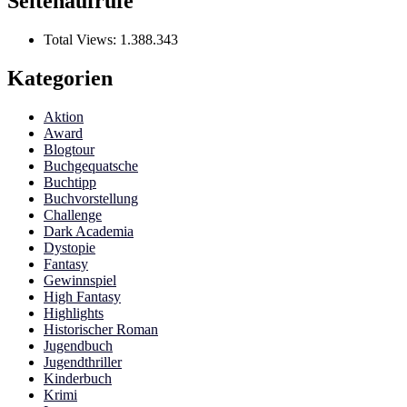
Seitenaufrufe
Total Views:
1.388.343
Kategorien
Aktion
Award
Blogtour
Buchgequatsche
Buchtipp
Buchvorstellung
Challenge
Dark Academia
Dystopie
Fantasy
Gewinnspiel
High Fantasy
Highlights
Historischer Roman
Jugendbuch
Jugendthriller
Kinderbuch
Krimi