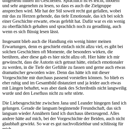
umgehend mitten im Geschehen. Sprachlich ist es leicht, modern
und sehr angenehm zu lesen, so dass es auch die Zielgruppe
ansprechen wird. Mir hat der Stil soweit recht gut gefallen, wobei
mir das zu Herzen gehende, das tiefe Emotionale, das ich bei solch
einer Geschichte erwarte, etwas gefehlt hat. Dafür war es ein wenig
zu oberflächlich gehalten und sprachlich noch zu geradlinig, auch
wenn es sich flüssig lesen lässt.
Insgesamt blieb auch die Handlung ein wenig hinter meinen
Erwartungen, denn es geschieht einfach nicht allzu viel, es gibt bei
solchen Geschichten oft Momente, die besonders wirken, die
berühren, aber diese gab es hier nicht allzu oft. Hier hätte ich mir
gewünscht, dass die Autorin sich getraut hätte, einfach emotionaler
zu werden, in die Tiefe der Gefühle zu fassen und gerne auch etwas
dramatischer geworden wäre. Denn das hätte ich mit dieser
Vorgeschichte mir durchaus passend vorstellen können. So blieb es
eher ruhig und im Gesamtbild distanziert und ja leider auch etwas
mit Längen behaftet, was aber dank des Schreibstils nicht langweilig
wurde und den Lesefluss nicht zu sehr störte.
Die Liebesgeschichte zwischen Jana und Leander hingegen fand ich
gelungen. Gerade die langsam beginnende Freundschaft, das sich
langsam wieder Annähern fand ich durchaus überzeugend. Alles
andere hätte auf mich, bei der Vorgeschichte der Beiden, auch nicht
glaubhaft gewirkt. So war es gut nachvollziehbar und schlüssig für
mich.