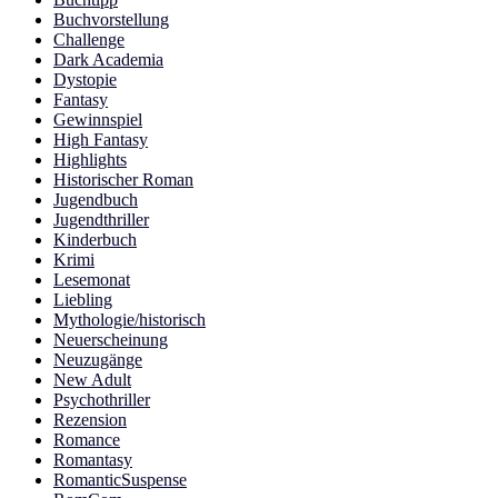
Buchvorstellung
Challenge
Dark Academia
Dystopie
Fantasy
Gewinnspiel
High Fantasy
Highlights
Historischer Roman
Jugendbuch
Jugendthriller
Kinderbuch
Krimi
Lesemonat
Liebling
Mythologie/historisch
Neuerscheinung
Neuzugänge
New Adult
Psychothriller
Rezension
Romance
Romantasy
RomanticSuspense