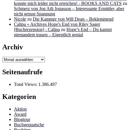
konnte mich leider nicht erreichen! - BOOKS AND CATS
zu
Schmerz von Jon Atli Jonasson – Interessante Ermittler, aber
nicht genug Spannung
Nicole
zu
Die Kammer von Will Dean – Beklemmend
Calipa » Archives Hope's End von Riley Sager
[Buchrezension] - Calipa
zu
Hope’s End – Du kannst
niemandem trauen – Eigentlich genial
Archiv
Archiv
Seitenaufrufe
Total Views:
1.386.497
Kategorien
Aktion
Award
Blogtour
Buchgequatsche
Buchtipp