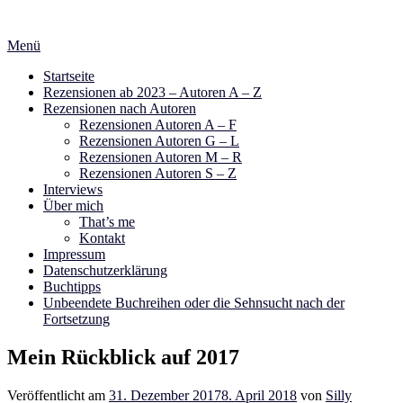
Zum
Inhalt
Menü
springen
Startseite
Rezensionen ab 2023 – Autoren A – Z
Rezensionen nach Autoren
Rezensionen Autoren A – F
Rezensionen Autoren G – L
Rezensionen Autoren M – R
Rezensionen Autoren S – Z
Interviews
Über mich
That’s me
Kontakt
Impressum
Datenschutzerklärung
Buchtipps
Unbeendete Buchreihen oder die Sehnsucht nach der
Fortsetzung
Mein Rückblick auf 2017
Veröffentlicht am
31. Dezember 2017
8. April 2018
von
Silly