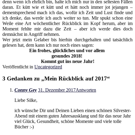
denn wenn ich ehrlich bin, halte ich mich nur in den seltesten Fällen
daran. Et kütt wie et kütt und et hätt noch immer jot jejangen –
dementsprechend mach ich das, wofür ich Zeit und Lust finde und
ich denke, das werde ich auch weiter so tun. Mir spukt schon eine
Weile eine Art wöchentlicher Rückblick im Kopf herum, aber im
Moment fehlte mir dazu die Zeit – aber ich werde dies doch
demnächst in Angriff nehmen.
Wer jetzt mein Gelaber bis hierhin durchgehalten und tatsächlich
gelesen hat, dem kann ich nur noch eines sagen:
Ein frohes, glückliches und vor allem
gesundes 2018!
Kommt gut ins neue Jahr!
Veröffentlicht in
Uncategorized
3 Gedanken zu „
Mein Rückblick auf 2017
“
Conny Gey
31. Dezember 2017
Antworten
Liebe Silke,
ich wünsche Dir und Deinen Lieben einen schönen Silvester-
Abend mit einem guten Jahresausklang und für das neue Jahr
viel Glück, Gesundheit, schöne Momente und viele tolle
Bücher :-)