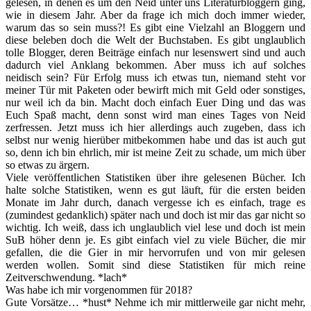
gelesen, in denen es um den Neid unter uns Literaturbloggern ging,
wie in diesem Jahr. Aber da frage ich mich doch immer wieder,
warum das so sein muss?! Es gibt eine Vielzahl an Bloggern und
diese beleben doch die Welt der Buchstaben. Es gibt unglaublich
tolle Blogger, deren Beiträge einfach nur lesenswert sind und auch
dadurch viel Anklang bekommen. Aber muss ich auf solches
neidisch sein? Für Erfolg muss ich etwas tun, niemand steht vor
meiner Tür mit Paketen oder bewirft mich mit Geld oder sonstiges,
nur weil ich da bin. Macht doch einfach Euer Ding und das was
Euch Spaß macht, denn sonst wird man eines Tages von Neid
zerfressen. Jetzt muss ich hier allerdings auch zugeben, dass ich
selbst nur wenig hierüber mitbekommen habe und das ist auch gut
so, denn ich bin ehrlich, mir ist meine Zeit zu schade, um mich über
so etwas zu ärgern.
Viele veröffentlichen Statistiken über ihre gelesenen Bücher. Ich
halte solche Statistiken, wenn es gut läuft, für die ersten beiden
Monate im Jahr durch, danach vergesse ich es einfach, trage es
(zumindest gedanklich) später nach und doch ist mir das gar nicht so
wichtig. Ich weiß, dass ich unglaublich viel lese und doch ist mein
SuB höher denn je. Es gibt einfach viel zu viele Bücher, die mir
gefallen, die die Gier in mir hervorrufen und von mir gelesen
werden wollen. Somit sind diese Statistiken für mich reine
Zeitverschwendung. *lach*
Was habe ich mir vorgenommen für 2018?
Gute Vorsätze… *hust* Nehme ich mir mittlerweile gar nicht mehr,