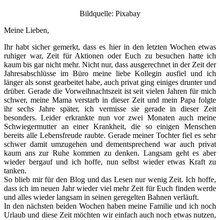
Bildquelle: Pixabay
Meine Lieben,
Ihr habt sicher gemerkt, dass es hier in den letzten Wochen etwas
ruhiger war, Zeit für Aktionen oder Euch zu besuchen hatte ich
kaum bis gar nicht mehr. Nicht nur, dass ausgerechnet in der Zeit der
Jahresabschlüsse im Büro meine liebe Kollegin ausfiel und ich
länger als sonst gearbeitet habe, auch privat ging einiges drunter und
drüber. Gerade die Vorweihnachtszeit ist seit vielen Jahren für mich
schwer, meine Mama verstarb in dieser Zeit und mein Papa folgte
ihr sechs Jahre später, ich vermisse sie gerade in dieser Zeit
besonders. Leider erkrankte nun vor zwei Monaten auch meine
Schwiegermutter an einer Krankheit, die so einigen Menschen
bereits alle Lebensfreude raubte. Gerade meiner Tochter fiel es sehr
schwer damit umzugehen und dementsprechend war auch privat
kaum ans zur Ruhe kommen zu denken. Langsam geht es aber
wieder bergauf und ich hoffe, nun selbst wieder etwas Kraft zu
tanken.
So blieb mir für den Blog und das Lesen nur wenig Zeit. Ich hoffe,
dass ich im neuen Jahr wieder viel mehr Zeit für Euch finden werde
und alles wieder langsam in seinen geregelten Bahnen verläuft.
In den nächsten beiden Wochen haben meine Familie und ich noch
Urlaub und diese Zeit möchten wir einfach auch noch etwas nutzen,