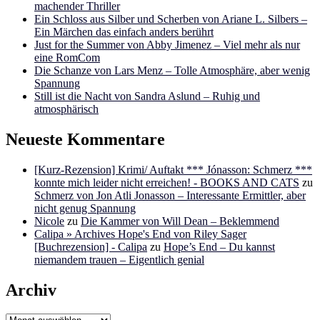
machender Thriller
Ein Schloss aus Silber und Scherben von Ariane L. Silbers –
Ein Märchen das einfach anders berührt
Just for the Summer von Abby Jimenez – Viel mehr als nur
eine RomCom
Die Schanze von Lars Menz – Tolle Atmosphäre, aber wenig
Spannung
Still ist die Nacht von Sandra Aslund – Ruhig und
atmosphärisch
Neueste Kommentare
[Kurz-Rezension] Krimi/ Auftakt *** Jónasson: Schmerz ***
konnte mich leider nicht erreichen! - BOOKS AND CATS
zu
Schmerz von Jon Atli Jonasson – Interessante Ermittler, aber
nicht genug Spannung
Nicole
zu
Die Kammer von Will Dean – Beklemmend
Calipa » Archives Hope's End von Riley Sager
[Buchrezension] - Calipa
zu
Hope’s End – Du kannst
niemandem trauen – Eigentlich genial
Archiv
Archiv