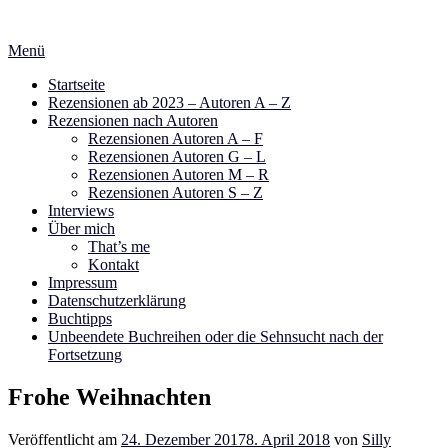
Zum
Inhalt
Menü
springen
Startseite
Rezensionen ab 2023 – Autoren A – Z
Rezensionen nach Autoren
Rezensionen Autoren A – F
Rezensionen Autoren G – L
Rezensionen Autoren M – R
Rezensionen Autoren S – Z
Interviews
Über mich
That’s me
Kontakt
Impressum
Datenschutzerklärung
Buchtipps
Unbeendete Buchreihen oder die Sehnsucht nach der
Fortsetzung
Frohe Weihnachten
Veröffentlicht am
24. Dezember 2017
8. April 2018
von
Silly