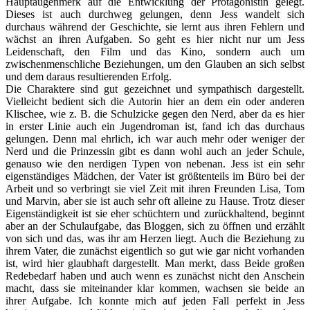
Hauptaugenmerk auf die Entwicklung der Protagonistin gelegt.
Dieses ist auch durchweg gelungen, denn Jess wandelt sich
durchaus während der Geschichte, sie lernt aus ihren Fehlern und
wächst an ihren Aufgaben. So geht es hier nicht nur um Jess
Leidenschaft, den Film und das Kino, sondern auch um
zwischenmenschliche Beziehungen, um den Glauben an sich selbst
und dem daraus resultierenden Erfolg.
Die Charaktere sind gut gezeichnet und sympathisch dargestellt.
Vielleicht bedient sich die Autorin hier an dem ein oder anderen
Klischee, wie z. B. die Schulzicke gegen den Nerd, aber da es hier
in erster Linie auch ein Jugendroman ist, fand ich das durchaus
gelungen. Denn mal ehrlich, ich war auch mehr oder weniger der
Nerd und die Prinzessin gibt es dann wohl auch an jeder Schule,
genauso wie den nerdigen Typen von nebenan. Jess ist ein sehr
eigenständiges Mädchen, der Vater ist größtenteils im Büro bei der
Arbeit und so verbringt sie viel Zeit mit ihren Freunden Lisa, Tom
und Marvin, aber sie ist auch sehr oft alleine zu Hause. Trotz dieser
Eigenständigkeit ist sie eher schüchtern und zurückhaltend, beginnt
aber an der Schulaufgabe, das Bloggen, sich zu öffnen und erzählt
von sich und das, was ihr am Herzen liegt. Auch die Beziehung zu
ihrem Vater, die zunächst eigentlich so gut wie gar nicht vorhanden
ist, wird hier glaubhaft dargestellt. Man merkt, dass Beide großen
Redebedarf haben und auch wenn es zunächst nicht den Anschein
macht, dass sie miteinander klar kommen, wachsen sie beide an
ihrer Aufgabe. Ich konnte mich auf jeden Fall perfekt in Jess