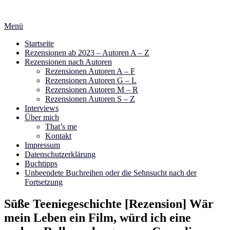
Zum
Inhalt
Menü
springen
Startseite
Rezensionen ab 2023 – Autoren A – Z
Rezensionen nach Autoren
Rezensionen Autoren A – F
Rezensionen Autoren G – L
Rezensionen Autoren M – R
Rezensionen Autoren S – Z
Interviews
Über mich
That’s me
Kontakt
Impressum
Datenschutzerklärung
Buchtipps
Unbeendete Buchreihen oder die Sehnsucht nach der
Fortsetzung
Süße Teeniegeschichte [Rezension] Wär
mein Leben ein Film, würd ich eine