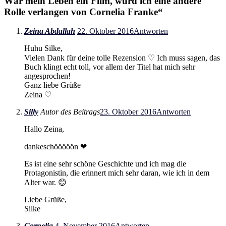
Wär mein Leben ein Film, würd ich eine andere
Rolle verlangen von Cornelia Franke
“
Zeina Abdallah
22. Oktober 2016
Antworten
Huhu Silke,
Vielen Dank für deine tolle Rezension ♡ Ich muss sagen, das
Buch klingt echt toll, vor allem der Titel hat mich sehr
angesprochen!
Ganz liebe Grüße
Zeina ♡
Silly
Autor des Beitrags
23. Oktober 2016
Antworten
Hallo Zeina,
dankeschööööön ❤
Es ist eine sehr schöne Geschichte und ich mag die
Protagonistin, die erinnert mich sehr daran, wie ich in dem
Alter war. 😊
Liebe Grüße,
Silke
Cornelia
4. November 2016
Antworten