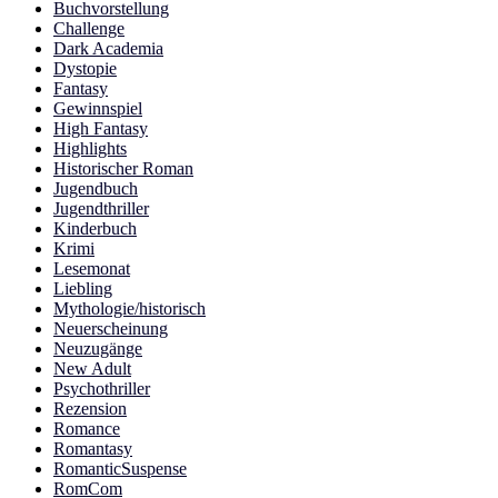
Buchvorstellung
Challenge
Dark Academia
Dystopie
Fantasy
Gewinnspiel
High Fantasy
Highlights
Historischer Roman
Jugendbuch
Jugendthriller
Kinderbuch
Krimi
Lesemonat
Liebling
Mythologie/historisch
Neuerscheinung
Neuzugänge
New Adult
Psychothriller
Rezension
Romance
Romantasy
RomanticSuspense
RomCom