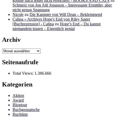
konnte mich leider nicht erreichen! - BOOKS AND CATS
zu
Schmerz von Jon Atli Jonasson – Interessante Ermittler, aber
nicht genug Spannung
Nicole
zu
Die Kammer von Will Dean – Beklemmend
Calipa » Archives Hope's End von Riley Sager
[Buchrezension] - Calipa
zu
Hope’s End – Du kannst
niemandem trauen – Eigentlich genial
Archiv
Archiv
Seitenaufrufe
Total Views:
1.386.666
Kategorien
Aktion
Award
Blogtour
Buchgequatsche
Buchtipp