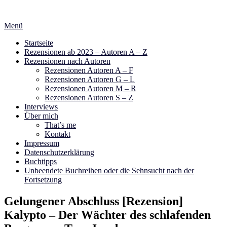
Zum
Inhalt
Menü
springen
Startseite
Rezensionen ab 2023 – Autoren A – Z
Rezensionen nach Autoren
Rezensionen Autoren A – F
Rezensionen Autoren G – L
Rezensionen Autoren M – R
Rezensionen Autoren S – Z
Interviews
Über mich
That’s me
Kontakt
Impressum
Datenschutzerklärung
Buchtipps
Unbeendete Buchreihen oder die Sehnsucht nach der
Fortsetzung
Gelungener Abschluss [Rezension]
Kalypto – Der Wächter des schlafenden