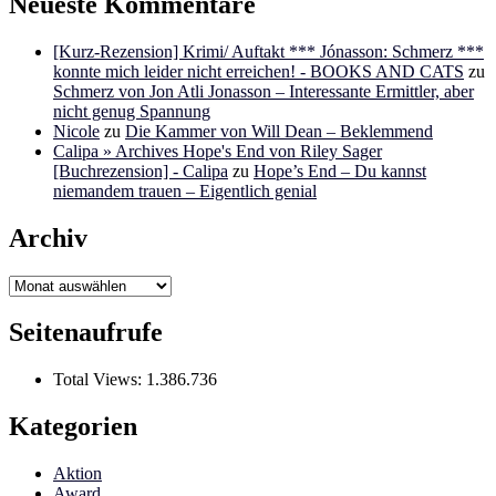
Neueste Kommentare
[Kurz-Rezension] Krimi/ Auftakt *** Jónasson: Schmerz ***
konnte mich leider nicht erreichen! - BOOKS AND CATS
zu
Schmerz von Jon Atli Jonasson – Interessante Ermittler, aber
nicht genug Spannung
Nicole
zu
Die Kammer von Will Dean – Beklemmend
Calipa » Archives Hope's End von Riley Sager
[Buchrezension] - Calipa
zu
Hope’s End – Du kannst
niemandem trauen – Eigentlich genial
Archiv
Archiv
Seitenaufrufe
Total Views:
1.386.736
Kategorien
Aktion
Award