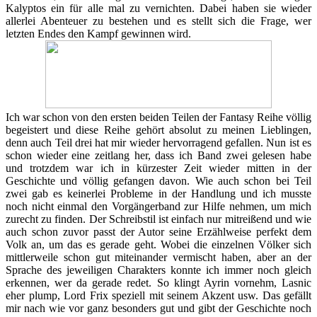
Kalyptos ein für alle mal zu vernichten. Dabei haben sie wieder
allerlei Abenteuer zu bestehen und es stellt sich die Frage, wer
letzten Endes den Kampf gewinnen wird.
Ich war schon von den ersten beiden Teilen der Fantasy Reihe völlig
begeistert und diese Reihe gehört absolut zu meinen Lieblingen,
denn auch Teil drei hat mir wieder hervorragend gefallen. Nun ist es
schon wieder eine zeitlang her, dass ich Band zwei gelesen habe
und trotzdem war ich in kürzester Zeit wieder mitten in der
Geschichte und völlig gefangen davon. Wie auch schon bei Teil
zwei gab es keinerlei Probleme in der Handlung und ich musste
noch nicht einmal den Vorgängerband zur Hilfe nehmen, um mich
zurecht zu finden. Der Schreibstil ist einfach nur mitreißend und wie
auch schon zuvor passt der Autor seine Erzählweise perfekt dem
Volk an, um das es gerade geht. Wobei die einzelnen Völker sich
mittlerweile schon gut miteinander vermischt haben, aber an der
Sprache des jeweiligen Charakters konnte ich immer noch gleich
erkennen, wer da gerade redet. So klingt Ayrin vornehm, Lasnic
eher plump, Lord Frix speziell mit seinem Akzent usw. Das gefällt
mir nach wie vor ganz besonders gut und gibt der Geschichte noch