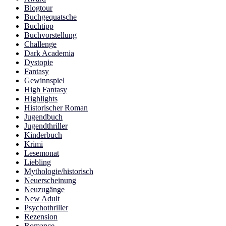
Blogtour
Buchgequatsche
Buchtipp
Buchvorstellung
Challenge
Dark Academia
Dystopie
Fantasy
Gewinnspiel
High Fantasy
Highlights
Historischer Roman
Jugendbuch
Jugendthriller
Kinderbuch
Krimi
Lesemonat
Liebling
Mythologie/historisch
Neuerscheinung
Neuzugänge
New Adult
Psychothriller
Rezension
Romance