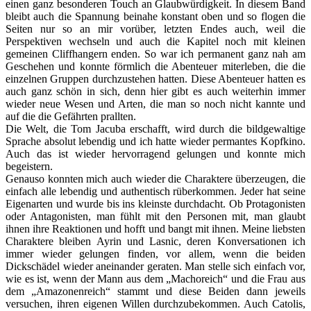
einen ganz besonderen Touch an Glaubwürdigkeit. In diesem Band
bleibt auch die Spannung beinahe konstant oben und so flogen die
Seiten nur so an mir vorüber, letzten Endes auch, weil die
Perspektiven wechseln und auch die Kapitel noch mit kleinen
gemeinen Cliffhangern enden. So war ich permanent ganz nah am
Geschehen und konnte förmlich die Abenteuer miterleben, die die
einzelnen Gruppen durchzustehen hatten. Diese Abenteuer hatten es
auch ganz schön in sich, denn hier gibt es auch weiterhin immer
wieder neue Wesen und Arten, die man so noch nicht kannte und
auf die die Gefährten prallten.
Die Welt, die Tom Jacuba erschafft, wird durch die bildgewaltige
Sprache absolut lebendig und ich hatte wieder permantes Kopfkino.
Auch das ist wieder hervorragend gelungen und konnte mich
begeistern.
Genauso konnten mich auch wieder die Charaktere überzeugen, die
einfach alle lebendig und authentisch rüberkommen. Jeder hat seine
Eigenarten und wurde bis ins kleinste durchdacht. Ob Protagonisten
oder Antagonisten, man fühlt mit den Personen mit, man glaubt
ihnen ihre Reaktionen und hofft und bangt mit ihnen. Meine liebsten
Charaktere bleiben Ayrin und Lasnic, deren Konversationen ich
immer wieder gelungen finden, vor allem, wenn die beiden
Dickschädel wieder aneinander geraten. Man stelle sich einfach vor,
wie es ist, wenn der Mann aus dem „Machoreich“ und die Frau aus
dem „Amazonenreich“ stammt und diese Beiden dann jeweils
versuchen, ihren eigenen Willen durchzubekommen. Auch Catolis,