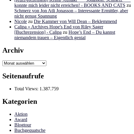
konnte mich leider nicht erreichen! - BOOKS AND CATS
zu
Schmerz von Jon Atli Jonasson – Interessante Ermittler, aber
nicht genug Spannung
Nicole
zu
Die Kammer von Will Dean – Beklemmend
Calipa » Archives Hope's End von Riley Sager
[Buchrezension] - Calipa
zu
Hope’s End – Du kannst
niemandem trauen – Eigentlich genial
Archiv
Archiv
Seitenaufrufe
Total Views:
1.387.759
Kategorien
Aktion
Award
Blogtour
Buchgequatsche