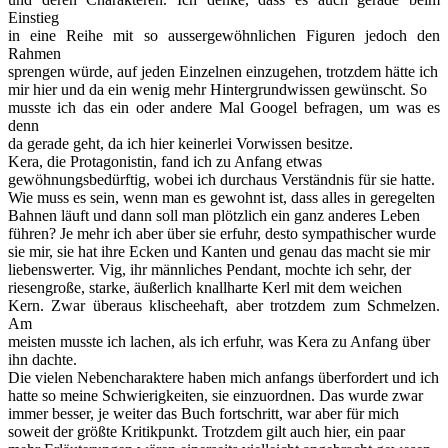
Einstieg
in eine Reihe mit so aussergewöhnlichen Figuren jedoch den
Rahmen
sprengen würde, auf jeden Einzelnen einzugehen, trotzdem hätte ich
mir hier und da ein wenig mehr Hintergrundwissen gewünscht. So
musste ich das ein oder andere Mal Googel befragen, um was es
denn
da gerade geht, da ich hier keinerlei Vorwissen besitze.
Kera, die Protagonistin, fand ich zu Anfang etwas
gewöhnungsbedürftig, wobei ich durchaus Verständnis für sie hatte.
Wie muss es sein, wenn man es gewohnt ist, dass alles in geregelten
Bahnen läuft und dann soll man plötzlich ein ganz anderes Leben
führen? Je mehr ich aber über sie erfuhr, desto sympathischer wurde
sie mir, sie hat ihre Ecken und Kanten und genau das macht sie mir
liebenswerter. Vig, ihr männliches Pendant, mochte ich sehr, der
riesengroße, starke, äußerlich knallharte Kerl mit dem weichen
Kern. Zwar überaus klischeehaft, aber trotzdem zum Schmelzen.
Am
meisten musste ich lachen, als ich erfuhr, was Kera zu Anfang über
ihn dachte.
Die vielen Nebencharaktere haben mich anfangs überfordert und ich
hatte so meine Schwierigkeiten, sie einzuordnen. Das wurde zwar
immer besser, je weiter das Buch fortschritt, war aber für mich
soweit der größte Kritikpunkt. Trotzdem gilt auch hier, ein paar