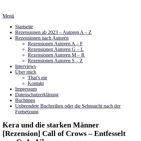
Zum
Inhalt
Menü
springen
Startseite
Rezensionen ab 2023 – Autoren A – Z
Rezensionen nach Autoren
Rezensionen Autoren A – F
Rezensionen Autoren G – L
Rezensionen Autoren M – R
Rezensionen Autoren S – Z
Interviews
Über mich
That’s me
Kontakt
Impressum
Datenschutzerklärung
Buchtipps
Unbeendete Buchreihen oder die Sehnsucht nach der
Fortsetzung
Kera und die starken Männer
[Rezension] Call of Crows – Entfesselt