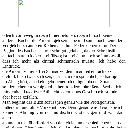
Gleich vorneweg, muss ich hier betonen, dass ich noch keine
anderen Bücher der Autorin gelesen habe und somit auch keinerlei
Vergleiche zu anderen Reihen aus ihrer Feder ziehen kann. Der
Beginn des Buches hat mir sehr gut gefallen, da der Schreibstil
einfach extrem locker und flüssig ist und dann noch so humorvoll,
dass ich mehr als einmal schmunzeln musste. Ich habe den
Eindruck,
die Autorin schreibt frei Schnauze, denn man hat einfach das
Gefühl, hier etwas zu lesen, dass man rein sprachlich, so häufiger
im Alltag hört, also kein gehobener oder abgehobener Sprachstil,
sondern eher ein wenig derb, aber trotzdem mitreißend. Wobei ich
mir denke, dass dieser Stil nicht jedermanns Geschmack ist, mir
aber hat es gefallen.
Man beginnt das Buch sozusagen genau wie die Protagonistin,
mittendrin und ohne Vorkenntnisse. Denn genau wie Kera habe ich
keinerlei Ahnung von den nordischen Göttersagen und war dann
auch
ab und an mal überfordert von den vielen unterschiedlichen Clans
und deren Charakteren. Ich denke, dass es auch gerade beim