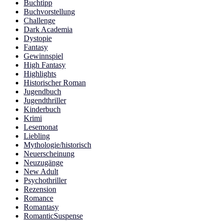
Buchtipp
Buchvorstellung
Challenge
Dark Academia
Dystopie
Fantasy
Gewinnspiel
High Fantasy
Highlights
Historischer Roman
Jugendbuch
Jugendthriller
Kinderbuch
Krimi
Lesemonat
Liebling
Mythologie/historisch
Neuerscheinung
Neuzugänge
New Adult
Psychothriller
Rezension
Romance
Romantasy
RomanticSuspense