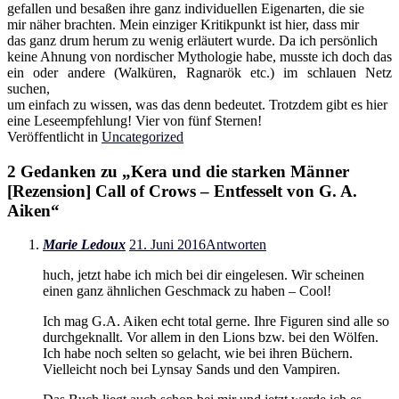
gefallen und besaßen ihre ganz individuellen Eigenarten, die sie
mir näher brachten. Mein einziger Kritikpunkt ist hier, dass mir
das ganz drum herum zu wenig erläutert wurde. Da ich persönlich
keine Ahnung von nordischer Mythologie habe, musste ich doch das
ein oder andere (Walküren, Ragnarök etc.) im schlauen Netz
suchen,
um einfach zu wissen, was das denn bedeutet. Trotzdem gibt es hier
eine Leseempfehlung! Vier von fünf Sternen!
Veröffentlicht in
Uncategorized
2 Gedanken zu „
Kera und die starken Männer
[Rezension] Call of Crows – Entfesselt von G. A.
Aiken
“
Marie Ledoux
21. Juni 2016
Antworten
huch, jetzt habe ich mich bei dir eingelesen. Wir scheinen
einen ganz ähnlichen Geschmack zu haben – Cool!
Ich mag G.A. Aiken echt total gerne. Ihre Figuren sind alle so
durchgeknallt. Vor allem in den Lions bzw. bei den Wölfen.
Ich habe noch selten so gelacht, wie bei ihren Büchern.
Vielleicht noch bei Lynsay Sands und den Vampiren.