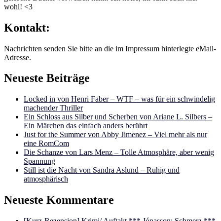
wohl! <3
Kontakt:
Nachrichten senden Sie bitte an die im Impressum hinterlegte eMail-
Adresse.
Neueste Beiträge
Locked in von Henri Faber – WTF – was für ein schwindelig
machender Thriller
Ein Schloss aus Silber und Scherben von Ariane L. Silbers –
Ein Märchen das einfach anders berührt
Just for the Summer von Abby Jimenez – Viel mehr als nur
eine RomCom
Die Schanze von Lars Menz – Tolle Atmosphäre, aber wenig
Spannung
Still ist die Nacht von Sandra Aslund – Ruhig und
atmosphärisch
Neueste Kommentare
[Kurz-Rezension] Krimi/ Auftakt *** Jónasson: Schmerz ***