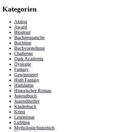
Kategorien
Aktion
Award
Blogtour
Buchgequatsche
Buchtipp
Buchvorstellung
Challenge
Dark Academia
Dystopie
Fantasy
Gewinnspiel
High Fantasy
Highlights
Historischer Roman
Jugendbuch
Jugendthriller
Kinderbuch
Krimi
Lesemonat
Liebling
Mythologie/historisch