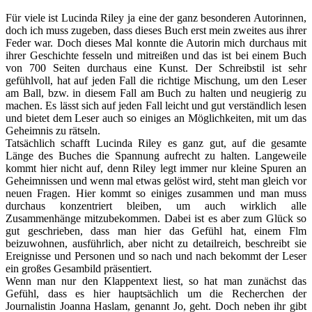
Für viele ist Lucinda Riley ja eine der ganz besonderen Autorinnen,
doch ich muss zugeben, dass dieses Buch erst mein zweites aus ihrer
Feder war. Doch dieses Mal konnte die Autorin mich durchaus mit
ihrer Geschichte fesseln und mitreißen und das ist bei einem Buch
von 700 Seiten durchaus eine Kunst. Der Schreibstil ist sehr
gefühlvoll, hat auf jeden Fall die richtige Mischung, um den Leser
am Ball, bzw. in diesem Fall am Buch zu halten und neugierig zu
machen. Es lässt sich auf jeden Fall leicht und gut verständlich lesen
und bietet dem Leser auch so einiges an Möglichkeiten, mit um das
Geheimnis zu rätseln.
Tatsächlich schafft Lucinda Riley es ganz gut, auf die gesamte
Länge des Buches die Spannung aufrecht zu halten. Langeweile
kommt hier nicht auf, denn Riley legt immer nur kleine Spuren an
Geheimnissen und wenn mal etwas gelöst wird, steht man gleich vor
neuen Fragen. Hier kommt so einiges zusammen und man muss
durchaus konzentriert bleiben, um auch wirklich alle
Zusammenhänge mitzubekommen. Dabei ist es aber zum Glück so
gut geschrieben, dass man hier das Gefühl hat, einem Flm
beizuwohnen, ausführlich, aber nicht zu detailreich, beschreibt sie
Ereignisse und Personen und so nach und nach bekommt der Leser
ein großes Gesambild präsentiert.
Wenn man nur den Klappentext liest, so hat man zunächst das
Gefühl, dass es hier hauptsächlich um die Recherchen der
Journalistin Joanna Haslam, genannt Jo, geht. Doch neben ihr gibt