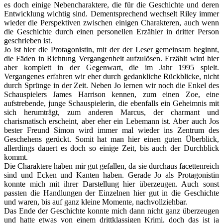
es doch einige Nebencharaktere, die für die Geschichte und deren
Entwicklung wichtig sind. Dementsprechend wechselt Riley immer
wieder die Perspektiven zwischen einigen Charakteren, auch wenn
die Geschichte durch einen personellen Erzähler in dritter Person
geschrieben ist.
Jo ist hier die Protagonistin, mit der der Leser gemeinsam beginnt,
die Fäden in Richtung Vergangenheit aufzulösen. Erzählt wird hier
aber komplett in der Gegenwart, die im Jahr 1995 spielt.
Vergangenes erfahren wir eher durch gedankliche Rückblicke, nicht
durch Sprünge in der Zeit. Neben Jo lernen wir noch die Enkel des
Schauspielers James Harrison kennen, zum einen Zoe, eine
aufstrebende, junge Schauspielerin, die ebenfalls ein Geheimnis mit
sich herumträgt, zum anderen Marcus, der charmant und
charismatisch erscheint, aber eher ein Lebemann ist. Aber auch Jos
bester Freund Simon wird immer mal wieder ins Zentrum des
Geschehens gerückt. Somit hat man hier einen guten Überblick,
allerdings dauert es doch so einige Zeit, bis auch der Durchblick
kommt.
Die Charaktere haben mir gut gefallen, da sie durchaus facettenreich
sind und Ecken und Kanten haben. Gerade Jo als Protagonistin
konnte mich mit ihrer Darstellung hier überzeugen. Auch sonst
passten die Handlungen der Einzelnen hier gut in die Geschichte
und waren, bis auf ganz kleine Momente, nachvollziehbar.
Das Ende der Geschichte konnte mich dann nicht ganz überzeugen
und hatte etwas von einem drittklassigen Krimi, doch das ist ja