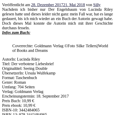
Veröffentlicht am
28. Dezember 2017
21. Mai 2018
von
Silly
Nachdem ich bisher nur Der Engelsbaum von Lucinda Riley
gelesen hatte und dieses leider nicht ganz mein Fall war, hat es lange
gedauert, bis ich mich wieder an ein Buch der Autorin gewagt habe.
Doch dieses Mal konnte die Autorin mich mit ihrer Geschichte
durchaus fesseln.
Infos zum Buch:
Coverrechte: Goldmann Verlag ©Foto Silke Tellers||World
of Books and Dreams
AutorIn: Lucinda Riley
Titel: Der verbotene Liebesbrief
Originaltitel: Seeing Double
ÜbersetzerIn: Ursula Wulfekamp
Format: Taschenbuch
Genre: Roman
Umfang: 704 Seiten
Verlag: Goldmann Verlag
Erscheinungstermin: 18. September 2017
Preis Buch: 10,99 €
Preis ebook: 10,99 €
ISBN-10: 3442484065
ISBN-13: 978-3442484065