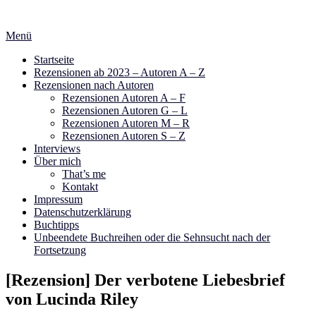
Zum
Inhalt
Menü
springen
Startseite
Rezensionen ab 2023 – Autoren A – Z
Rezensionen nach Autoren
Rezensionen Autoren A – F
Rezensionen Autoren G – L
Rezensionen Autoren M – R
Rezensionen Autoren S – Z
Interviews
Über mich
That’s me
Kontakt
Impressum
Datenschutzerklärung
Buchtipps
Unbeendete Buchreihen oder die Sehnsucht nach der
Fortsetzung
[Rezension] Der verbotene Liebesbrief
von Lucinda Riley