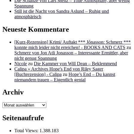
Die Schanze von Lars Menz – Tolle Atmosphäre, aber wenig
Spannung
Still ist die Nacht von Sandra Aslund – Ruhig und
atmosphärisch
Neueste Kommentare
[Kurz-Rezension] Krimi/ Auftakt *** Jónasson: Schmerz ***
konnte mich leider nicht erreichen! - BOOKS AND CATS
zu
Schmerz von Jon Atli Jonasson – Interessante Ermittler, aber
nicht genug Spannung
Nicole
zu
Die Kammer von Will Dean – Beklemmend
Calipa » Archives Hope's End von Riley Sager
[Buchrezension] - Calipa
zu
Hope’s End – Du kannst
niemandem trauen – Eigentlich genial
Archiv
Archiv
Seitenaufrufe
Total Views:
1.388.183