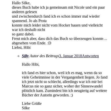
Hallo Silke,
dieses Buch habe ich ja gemeinsam mit Nicole und ein paar
anderen gelesen
und zwischendurch fand ich es schon immer mal wieder
spannend. Jo als Prota
konnte mich leider nicht vom Hocker hauen und vielleicht
war ich deshalb nicht
so ganz dabei.
Freut mich aber, dass dich das Buch so überzeugen konnte…
abgesehen vom Ende. :D
Liebst, Hibi
Silly
Autor des Beitrags
3. Januar 2018
Antworten
Hallo Hibi,
ich fand es hier schon, weil ich es mag, wenn da so
viele Geheimnisse in der Vergangenheit liegen. Jo fand
ich jetzt nicht so schlecht, allerdings war ich mir bei
Marcus nie so ganz sicher, woher der Sinneswandel
plötzlich kam. Zumindest bin ich neugierig auf weitere
Bücher der Autorin geworden. ;)
Liebe Grüße
Silke